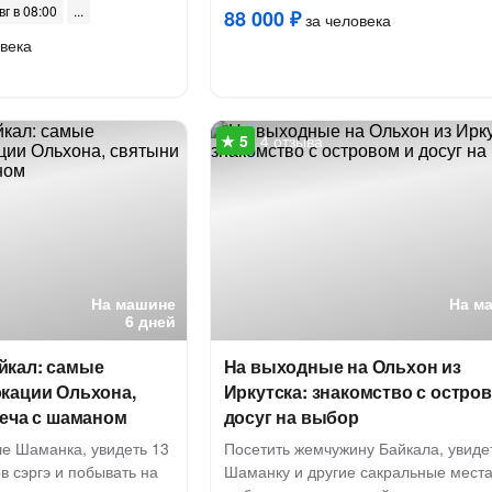
вг в 08:00
88 000 ₽
за человека
века
4 отзыва
На машине
На м
6 дней
кал: самые
На выходные на Ольхон из
кации Ольхона,
Иркутска: знакомство с остро
реча с шаманом
досуг на выбор
ле Шаманка, увидеть 13
Посетить жемчужину Байкала, увиде
 сэргэ и побывать на
Шаманку и другие сакральные места