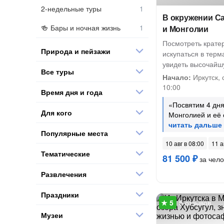
2-недельные туры
В окружении Са
Бары и ночная жизнь
и Монголии
Посмотреть кратер
Природа и пейзажи
искупаться в терм
увидеть высочай
Все туры
Начало:
Иркутск, 
10:00
Время дня и года
«Посвятим 4 дн
Для кого
Монголией и её
Популярные места
10 авг в 08:00
11 а
Тематические
81 500 ₽
за чело
Развлечения
Праздники
5 отзывов
Музеи