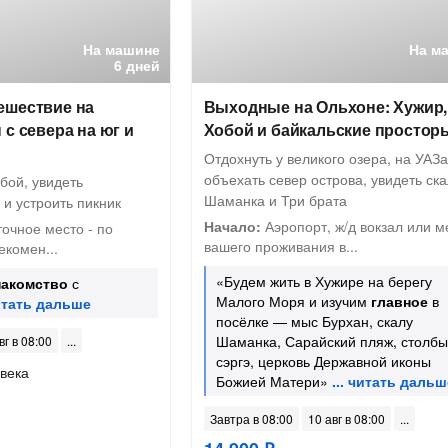
На машине
На м
6 дней
ешествие на
Выходные на Ольхоне: Хужир,
 с севера на юг и
Хобой и байкальские простор
Отдохнуть у великого озера, на УАЗа
объехать север острова, увидеть ск
бой, увидеть
Шаманка и Три брата
и устроить пикник
Начало:
Аэропорт, ж/д вокзал или м
точное место - по
вашего проживания в...
екомен...
«Будем жить в Хужире на берегу
накомство
с
Малого Моря и изучим
главное
в
посёлке — мыс Бурхан, скалу
Шаманка, Сарайский пляж, столбы
вг в 08:00
сэргэ, церковь Державной иконы
века
Божией Матери»
Завтра в 08:00
10 авг в 08:00