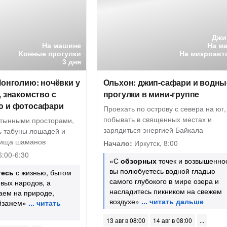
Джи
На машине
На м
Конные прогулки
На микроавт
3 дня
Монголию: ночёвки у
Ольхон: джип-сафари и водны
, знакомство с
прогулки в мини-группе
ю и фотосафари
Проехать по острову с севера на юг,
побывать в священных местах и
тынными просторами,
зарядиться энергией Байкала
 табуны лошадей и
лища шаманов
Начало:
Иркутск, 8:00
6:00-6:30
«С
обзорных
точек и возвышенно
вы полюбуетесь водной гладью
тесь
с жизнью, бытом
самого глубокого в мире озера и
вых народов, а
насладитесь пикником на свежем
аем на природе,
воздухе»
йзажем»
13 авг в 08:00
14 авг в 08:00