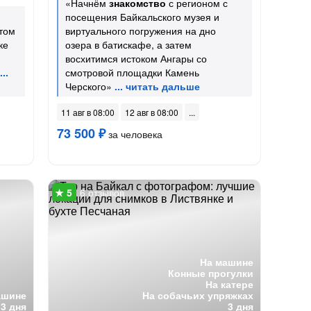
«Начнём
знакомство
с регионом с
посещения Байкальского музея и
том
виртуального погружения на дно
ке
озера в батискафе, а затем
восхитимся истоком Ангары со
смотровой площадки Камень
Черского»
11 авг в 08:00
12 авг в 08:00
73 500 ₽
за человека
6 отзывов
На машине
Конные прогулки
На катере
ашине
На собачьих упряжках
3 дня
3 дня