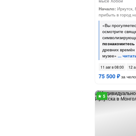
мысе Хобой
Начало:
Иркутск, 
прибыть в город на
«Вы прогуляетес
осмотрите свяще
символизирующи
познакомитесь
древних времён 
музее»
11 авг в 08:00
12 а
75 500 ₽
за чело
1 отзыв