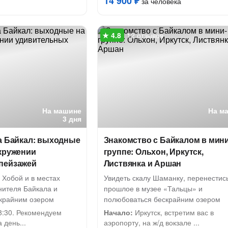
14 900 ₽
за человека
12 отзывов
На машине
На м
3 дня
а Байкал: выходные
Знакомство с Байкалом в мини
окружении
группе: Ольхон, Иркутск,
пейзажей
Листвянка и Аршан
 Хобой и в местах
Увидеть скалу Шаманку, перенестись
нителя Байкала и
прошлое в музее «Тальцы» и
крайним озером
полюбоваться бескрайним озером
8:30. Рекомендуем
Начало:
Иркутск, встретим вас в
 день...
аэропорту, на ж/д вокзале ...