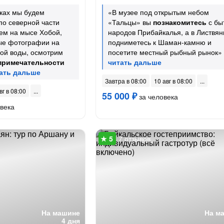
ках мы будем
«В музее под открытым небом
по северной части
«Тальцы» вы
познакомитесь
с бы
ем на мысе Хобой,
народов Прибайкалья, а в Листвян
ые фотографии на
подниметесь к Шаман-камню и
бой воды, осмотрим
посетите местный рыбный рынок»
примечательности
Завтра в 08:00
10 авг в 08:00
вг в 08:00
55 000 ₽
за человека
века
7 отзывов
На машине
На м
4 дня