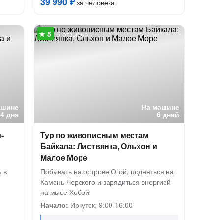
39 990 ₽
за человека
6 отзывов
ашине
На машине
4 дня
6 дней
-
Тур по живописным местам
Байкала: Листвянка, Ольхон и
Малое Море
 в
Побывать на острове Огой, подняться на
Камень Черского и зарядиться энергией
на мысе Хобой
Начало:
Иркутск, 9:00-16:00