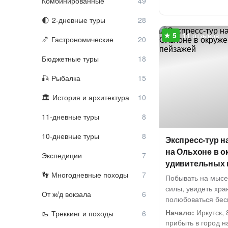
Комбинированные
2-дневные туры
11 отзывов
Гастрономические
Бюджетные туры
Рыбалка
История и архитектура
11-дневные туры
10-дневные туры
Экспресс-тур н
на Ольхоне в 
Экспедиции
удивительных 
Многодневные походы
Побывать на мысе
силы, увидеть хра
От ж/д вокзала
полюбоваться бес
Начало:
Иркутск, 
Треккинг и походы
прибыть в город на