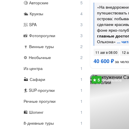
Авторские
«На внедорожни
путешествовать 
Круизы
острова: побыва
сделаем красив
SPA
фоне ярко-голу
Фотопрогулки
главные досто
Ольхона»
Винные туры
11 авг в 08:00
12 а
Необычные
40 600 ₽
за чело
Из центра
Сафари
5 отзывов
SUP-прогулки
Речные прогулки
Шопинг
8-дневные туры