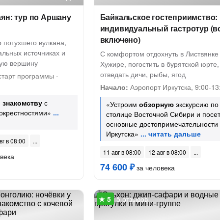
ян: тур по Аршану
Байкальское гостеприимство:
индивидуальный гастротур (в
включено)
 потухшего вулкана,
альных источниках и
С комфортом отдохнуть в Листвянке
шую вершину
Хужире, погостить в бурятской юрте,
отведать дичи, рыбы, ягод
старт программы -
Начало:
Аэропорт Иркутска, 9:00-13
я
знакомству
с
«Устроим
обзорную
экскурсию по
 окрестностями»
столице Восточной Сибири и посе
основные достопримечательности
Иркутска»
вг в 08:00
11 авг в 08:00
12 авг в 08:00
века
74 600 ₽
за человека
5 отзывов