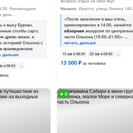
выбрать отдых на свой вкус
8:30. Рекомендуем
Начало:
Иркутск, улица Ленина 14Б,
 день...
«После заселения в ваш отель,
ь к мысу Бурхан,
ориентировочно в 14:00, начнётся
нные столбы сэргэ,
обзорная
экскурсия по центральн
е древо жизни, и
части Ольхона (15:00–21:00)»
с историей Ольхона с
в краеведческом
15 авг в 08:00
22 авг в 08:00
13 500 ₽
за человека
вг в 08:00
века
4 отзыва