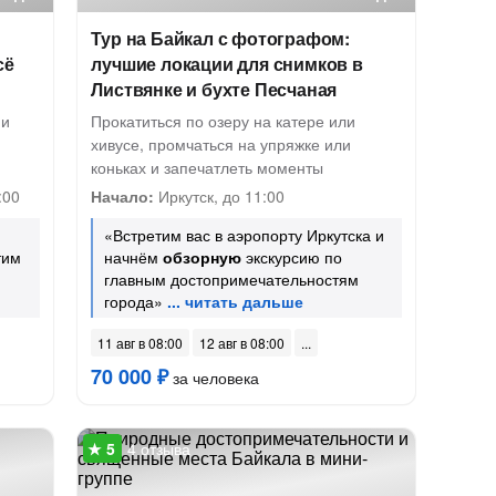
Тур на Байкал с фотографом:
сё
лучшие локации для снимков в
Листвянке и бухте Песчаная
 и
Прокатиться по озеру на катере или
хивусе, промчаться на упряжке или
коньках и запечатлеть моменты
:00
Начало:
Иркутск, до 11:00
«Встретим вас в аэропорту Иркутска и
тим
начнём
обзорную
экскурсию по
главным достопримечательностям
города»
11 авг в 08:00
12 авг в 08:00
70 000 ₽
за человека
4 отзыва