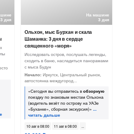
ашине
На машине
3 дня
3 дня
Ольхон, мыс Бурхан и скала
ы
Шаманка: 3 дня в сердце
священного «моря»
х
алы
Исследовать остров, послушать легенды,
сходить в баню, насладиться панорамами
с мыса Будун
есто
Начало:
Иркутск, Центральный рынок,
автостоянка междугород...
«Сегодня вы отправитесь в
обзорную
поездку по знаковым местам Ольхона
(водитель везёт по острову на УАЗе
«Буханке», сборная экскурсия)»
10 авг в 08:00
11 авг в 08:00