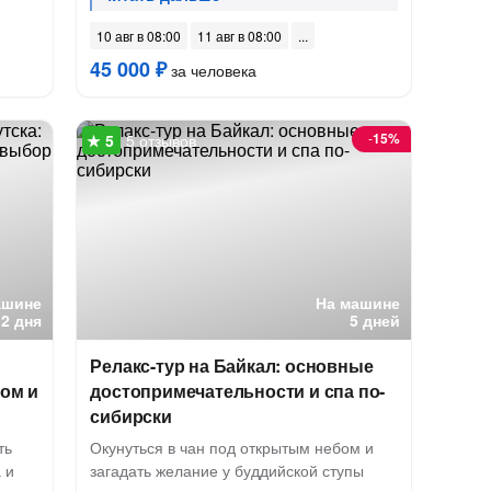
10 авг в 08:00
11 авг в 08:00
45 000 ₽
за человека
-
15%
5 отзывов
ашине
На машине
2 дня
5 дней
Релакс-тур на Байкал: основные
вом и
достопримечательности и спа по-
сибирски
ть
Окунуться в чан под открытым небом и
 и
загадать желание у буддийской ступы