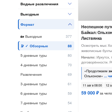
Водные развлечения
Выездные
Формат
Неспешное пут
Байкал: Ольхон
Выездные
Листвянка
Осмотреть мыс Хо
Обзорные
живописные бухты 
5-дневные туры
Начало:
Иркутск, 
договорённости. Р
4-дневные туры
«Продолжаем
з
Развлечения
Ольхоном»
3-дневные туры
11 авг в 08:00
12 а
59 000 ₽
за чело
6-дневные туры
7-дневные туры