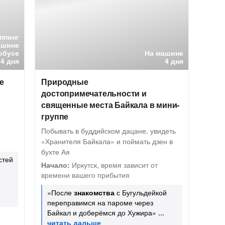
ппинг
ашине
обусе
На машине
4 дня
4 дня
е
Природные
достопримечательности и
священные места Байкала в мини-
группе
Побывать в буддийском дацане, увидеть
«Хранителя Байкала» и поймать дзен в
бухте Ая
стей
Начало:
Иркутск, время зависит от
времени вашего прибытия
«После
знакомства
с Бугульдейкой
переправимся на пароме через
Байкал и доберёмся до Хужира»