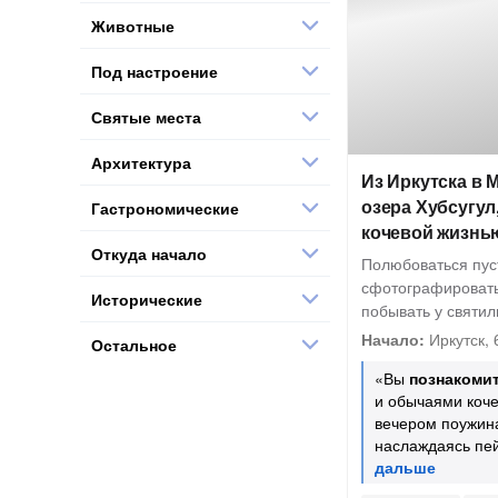
Животные
Под настроение
Святые места
Архитектура
Из Иркутска в 
озера Хубсугул
Гастрономические
кочевой жизнь
Откуда начало
Полюбоваться пус
сфотографировать
Исторические
побывать у святи
Начало:
Иркутск, 
Остальное
«Вы
познакоми
и обычаями коче
вечером поужин
наслаждаясь пе