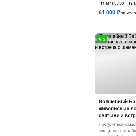
11 авг в 08:00
12 а
61 000 ₽
за чело
3 отзыва
Волшебный Бай
живописные ло
святыни и вст
Прогуляться к ска
священных столбов