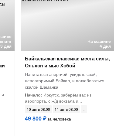
ашине
ппинг
На машине
3 дня
4 дня
Байкальская классика: места силы,
жи
Ольхон и мыс Хобой
Напитаться энергией, увидеть свой,
неповторимый Байкал, и полюбоваться
скалой Шаманка
 и
Начало:
Иркутск, заберём вас из
аэропорта, с ж/д вокзала и...
10 авг в 08:00
11 авг в 08:00
49 800 ₽
за человека