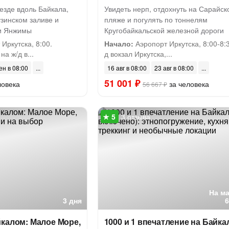
езде вдоль Байкала,
Увидеть нерп, отдохнуть на Сарайск
узинском заливе и
пляже и погулять по тоннелям
ни Янжимы
Кругобайкальской железной дороги
Иркутска, 8:00.
Начало:
Аэропорт Иркутска, 8:00-8:3
а ж/д в...
д вокзал Иркутска,...
ен в 08:00
16 авг в 08:00
23 авг в 08:00
51 001 ₽
ловека
за человека
56 667 ₽
3 отзыва
На м
3 дня
калом: Малое Море,
1000 и 1 впечатление на Байка