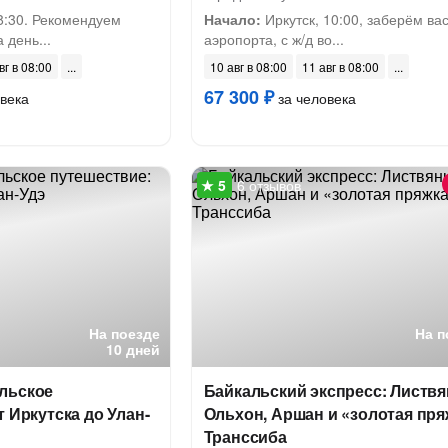
8:30. Рекомендуем
Начало:
Иркутск, 10:00, заберём вас
 день...
аэропорта, с ж/д во...
вг в 08:00
10 авг в 08:00
11 авг в 08:00
67 300 ₽
века
за человека
6 отзывов
На поезде
На п
10 дней
льское
Байкальский экспресс: Листвя
т Иркутска до Улан-
Ольхон, Аршан и «золотая пря
Транссиба