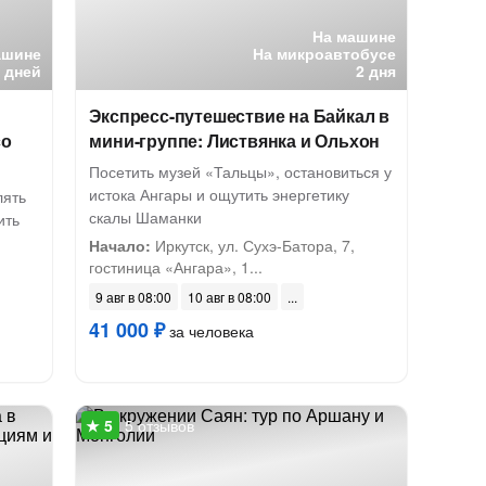
На машине
ашине
На микроавтобусе
7 дней
2 дня
Экспресс-путешествие на Байкал в
со
мини-группе: Листвянка и Ольхон
Посетить музей «Тальцы», остановиться у
истока Ангары и ощутить энергетику
лять
скалы Шаманки
ить
Начало:
Иркутск, ул. Сухэ-Батора, 7,
гостиница «Ангара», 1...
9 авг в 08:00
10 авг в 08:00
41 000 ₽
за человека
5 отзывов