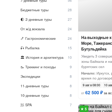
7-дневные туры
Бюджетные туры
2-дневные туры
От ж/д вокзала
На выходные к
Гастрономические
Море, Тажеранс
Рыбалка
Бугульдейка
Увидеть 3 соверш
История и архитектура
зоны Байкала и н
бурятских сел
Треккинг и походы
Начало:
Иркутск, 
Экспедиции
время по договорё
9 авг в 08:00
10 ав
11-дневные туры
62 500 ₽
за вс
от
10-дневные туры
SPA
6 отзывов