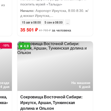
посетить музей «Тальцы»
 из
Начало:
Аэропорт Иркутска, 8:00-8:30. ж/
д вокзал Иркутска,...
15 авг в 08:00
5 сен в 08:00
35 501 ₽
за человека
41 765 ₽
-
10%
6 отзывов
оезде
На машине
4 дня
6 дней
нка,
Сокровища Восточной Сибири:
жка»
Иркутск, Аршан, Тункинская
долина и Ольхон