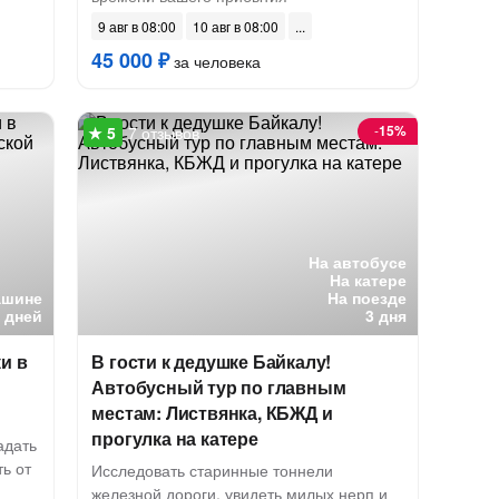
9 авг в 08:00
10 авг в 08:00
45 000 ₽
за человека
-
15%
7 отзывов
На автобусе
На катере
ашине
На поезде
5 дней
3 дня
и в
В гости к дедушке Байкалу!
Автобусный тур по главным
местам: Листвянка, КБЖД и
прогулка на катере
адать
ь от
Исследовать старинные тоннели
железной дороги, увидеть милых нерп и