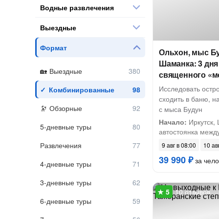
Водные развлечения
Выездные
Формат
Ольхон, мыс Бу
Шаманка: 3 дня
Выездные
священного «м
Исследовать остро
Комбинированные
сходить в баню, 
Обзорные
с мыса Будун
Начало:
Иркутск,
5-дневные туры
автостоянка между
Развлечения
9 авг в 08:00
10 ав
39 990 ₽
за чело
4-дневные туры
3-дневные туры
10 отзывов
6-дневные туры