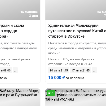
На машине
На м
3 дня
рхан и скала
Удивительная Маньчжурия:
 в сердце
путешествие в русский Китай 
оря»
стартом в Иркутске
в, послушать легенды,
Оказаться в городе контрастов, погу
насладиться панорамами
среди мамонтов и матрёшек и устро
шопинг
 Центральный рынок,
Начало:
Ж/д вокзал Иркутска,
город...
отправление поезда в 21:45
г в 08:00
10 авг в 21:45
17 авг в 21:45
15 000 ₽
века
за человека
12 отзывов