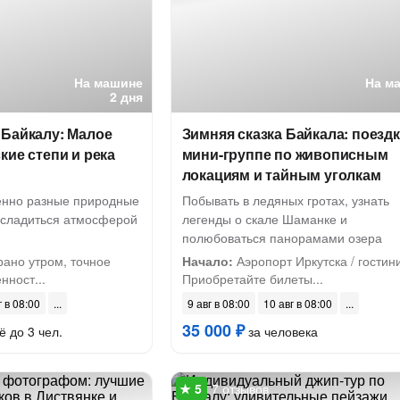
На машине
На м
2 дня
 Байкалу: Малое
Зимняя сказка Байкала: поездк
кие степи и река
мини-группе по живописным
локациям и тайным уголкам
енно разные природные
Побывать в ледяных гротах, узнать
асладиться атмосферой
легенды о скале Шаманке и
полюбоваться панорамами озера
рано утром, точное
Начало:
Аэропорт Иркутска / гостин
нност...
Приобретайте билеты...
г в 08:00
9 авг в 08:00
10 авг в 08:00
35 000 ₽
ё до 3 чел.
за человека
7 отзывов