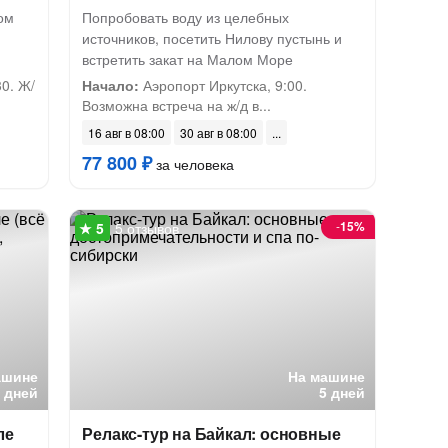
ом
Попробовать воду из целебных
источников, посетить Нилову пустынь и
встретить закат на Малом Море
0. Ж/
Начало:
Аэропорт Иркутска, 9:00.
Возможна встреча на ж/д в...
16 авг в 08:00
30 авг в 08:00
77 800 ₽
за человека
-
15%
5 отзывов
ашине
На машине
6 дней
5 дней
ле
Релакс-тур на Байкал: основные