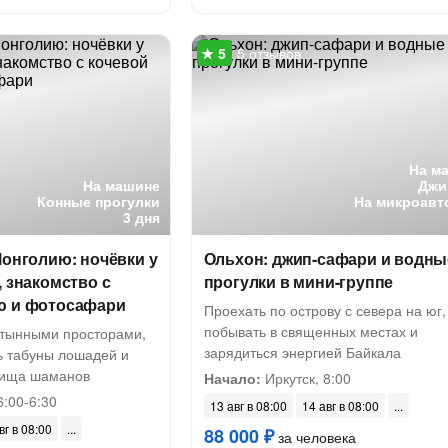
5 отзывов
На м
На машине
Джи
Конные прогулки
На микроавт
3 дня
Монголию: ночёвки у
Ольхон: джип-сафари и водны
, знакомство с
прогулки в мини-группе
ю и фотосафари
Проехать по острову с севера на юг,
побывать в священных местах и
тынными просторами,
зарядиться энергией Байкала
 табуны лошадей и
лища шаманов
Начало:
Иркутск, 8:00
6:00-6:30
13 авг в 08:00
14 авг в 08:00
вг в 08:00
88 000 ₽
за человека