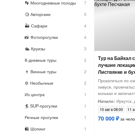
Многодневные походы
Авторские
Сафари
Фотопрогулки
Круизы
Тур на Байкал 
8-дневные туры
лучшие локации
Винные туры
Листвянке и бу
Прокатиться по оз
Необычные
хивусе, промчатьс
коньках и запеча
Из центра
Начало:
Иркутск, 
SUP-прогулки
10 авг в 08:00
11 а
Речные прогулки
70 000 ₽
за чело
Шопинг