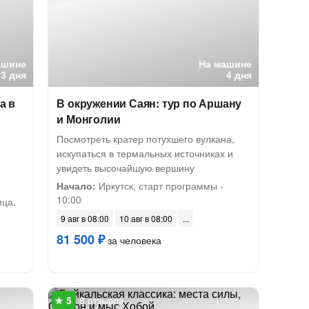
ашине
На машине
3 дня
4 дня
а в
В окружении Саян: тур по Аршану
и Монголии
Посмотреть кратер потухшего вулкана,
искупаться в термальных источниках и
увидеть высочайшую вершину
Начало:
Иркутск, старт программы -
10:00
ица.
9 авг в 08:00
10 авг в 08:00
81 500 ₽
за человека
8 отзывов