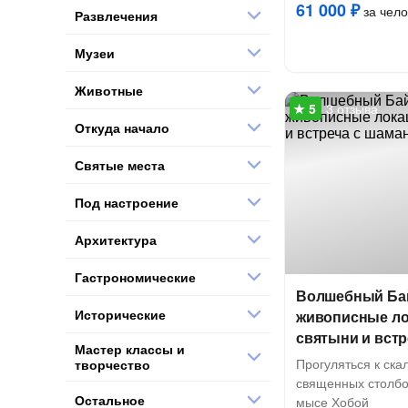
61 000 ₽
за чело
Развлечения
Музеи
Животные
3 отзыва
Откуда начало
Святые места
Под настроение
Архитектура
Гастрономические
Волшебный Бай
Исторические
живописные ло
святыни и вст
Мастер классы и
Прогуляться к ска
творчество
священных столбов
Остальное
мысе Хобой