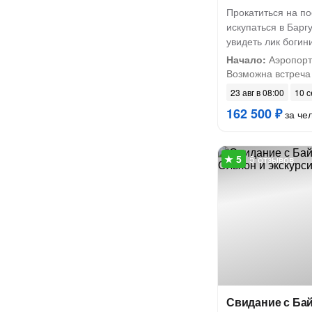
Прокатиться на по
искупаться в Барг
увидеть лик боги
Начало:
Аэропорт 
Возможна встреча н
23 авг в 08:00
10 с
162 500 ₽
за че
5 отзывов
Свидание с Бай