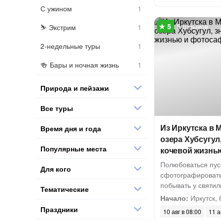
С ужином
5 отзывов
Экстрим
2-недельные туры
Бары и ночная жизнь
Природа и пейзажи
Все туры
Из Иркутска в 
Время дня и года
озера Хубсугул
Популярные места
кочевой жизнь
Полюбоваться пус
Для кого
сфотографировать
побывать у святи
Тематические
Начало:
Иркутск, 
Праздники
10 авг в 08:00
11 а