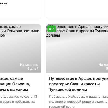
века
4 отзыва
На машине
На м
6 дней
кал: самые
Путешествие в Аршан: прогулк
кации Ольхона,
предгорье Саян и красоты
реча с шаманом
Тункинской долины
ле Шаманка, увидеть 13
Побывать в Хойморском дацане, заг
 сэргэ и побывать на
желание в кедровой роще и отдохнут
городской суеты