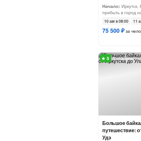
Начало:
Иркутск, 
прибыть в город на
10 авг в 08:00
11 а
75 500 ₽
за чело
5 отзывов
Большое байка
путешествие: о
Удэ