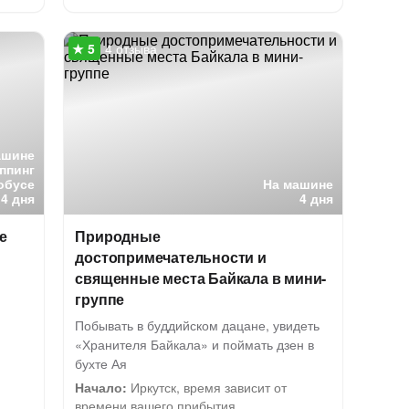
4 отзыва
ашине
ппинг
обусе
На машине
4 дня
4 дня
е
Природные
достопримечательности и
священные места Байкала в мини-
группе
Побывать в буддийском дацане, увидеть
«Хранителя Байкала» и поймать дзен в
бухте Ая
Начало:
Иркутск, время зависит от
времени вашего прибытия