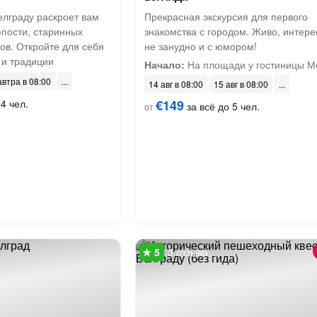
елграду раскроет вам
Прекрасная экскурсия для первого
епости, старинных
знакомства с городом. Живо, интере
ов. Откройте для себя
не занудно и с юмором!
 и традиции
Начало:
На площади у гостиницы М
автра в 08:00
14 авг в 08:00
15 авг в 08:00
4 чел.
€149
за всё до 5 чел.
от
3 отзыва