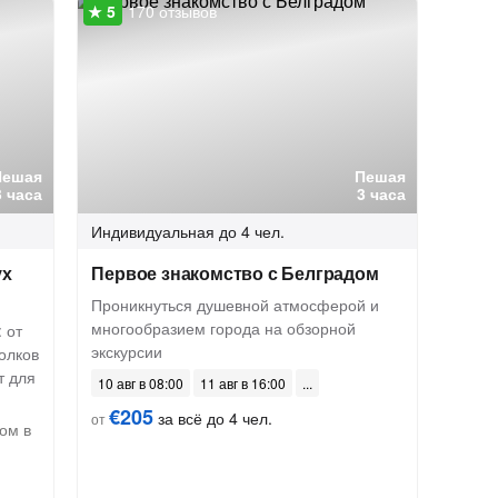
170 отзывов
Пешая
Пешая
3 часа
3 часа
Индивидуальная
до 4 чел.
ух
Первое знакомство с Белградом
Проникнуться душевной атмосферой и
многообразием города на обзорной
 от
экскурсии
олков
т для
10 авг в 08:00
11 авг в 16:00
€205
за всё до 4 чел.
от
ом в