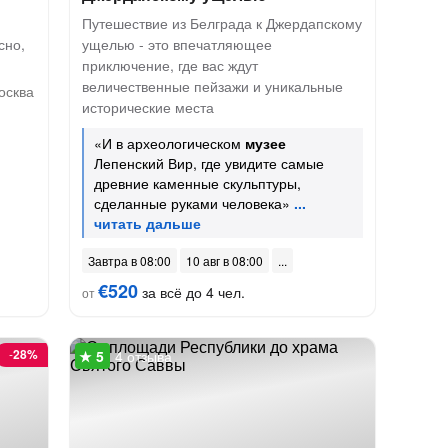
Путешествие из Белграда к Джердапскому
сно,
ущелью - это впечатляющее
приключение, где вас ждут
величественные пейзажи и уникальные
осква
исторические места
«И в археологическом
музее
Лепенский Вир, где увидите самые
древние каменные скульптуры,
сделанные руками человека»
Завтра в 08:00
10 авг в 08:00
€520
за всё до 4 чел.
от
-
28%
4 отзыва