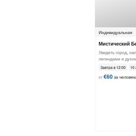
Индивидуальная
Мистический Б
Увидеть город, н
легендами и духо
Завтра в 12:00
10 
€60
за человек
от