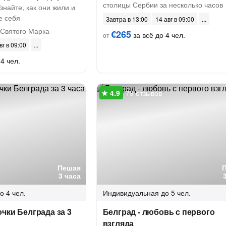
столицы Сербии за несколько часов
знайте, как они жили и
е себя
Завтра в 13:00
14 авг в 09:00
 Святого Марка
€265
за всё до 4 чел.
от
вг в 09:00
4 чел.
79 отзывов
Пешая
3 часа
о 4 чел.
Индивидуальная
до 5 чел.
чки Белграда за 3
Белград - любовь с первого
взгляда