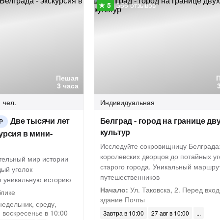
366 отзывов
Пешая
3 часа
 чел.
Индивидуальная
Две тысячи лет
Белград - город на границе дв
Р
культур
урсия в мини-
Исследуйте сокровищницу Белграда:
королевских дворцов до потайных уг
ительный мир истории
старого города. Уникальный маршру
дый уголок
путешественников
ю уникальную историю
Начало:
Ул. Таковска, 2. Перед вход
блике
здание Почты
недельник, среду,
и воскресенье в 10:00
Завтра в 10:00
27 авг в 10:00