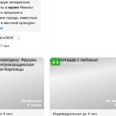
ирую интересные
аты в
музее
Николы
 о прошлом и
ни города, известных
 и местной культуре»
вг в 08:00
7 чел.
150 отзывов
На машине
На м
9 часов
о 4 чел.
Индивидуальная
до 4 чел.