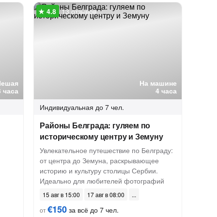
13 отзывов
Пешая
На машине
3 часа
4 часа
Индивидуальная
до 7 чел.
Районы Белграда: гуляем по
историческому центру и Земуну
м
Увлекательное путешествие по Белграду:
от центра до Земуна, раскрывающее
историю и культуру столицы Сербии.
Идеально для любителей фотографий
15 авг в 15:00
17 авг в 08:00
€150
за всё до 7 чел.
от