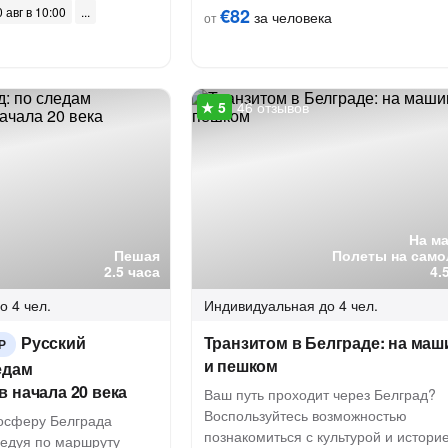
 авг в 10:00
€82
за человека
от
46 отзывов
На м
Пешая
Полеты на само
2.5 часа
4.
о 4 чел.
Индивидуальная
до 4 чел.
Русский
Транзитом в Белграде: на маш
Р
и пешком
едам
 начала 20 века
Ваш путь проходит через Белград?
Воспользуйтесь возможностью
мосферу Белграда
познакомиться с культурой и истори
ледуя по маршруту