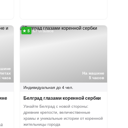
67 отзывов
ашине
летах
На машине
5 часа
5 часов
Индивидуальная
до 4 чел.
ине
Белград глазами коренной сербки
Узнайте Белград с новой стороны:
древние крепости, величественные
храмы и уникальные истории от коренной
жительницы города
ей