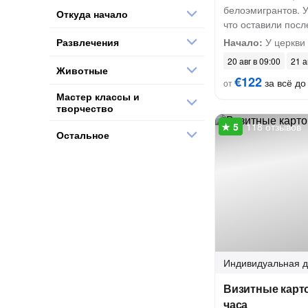
белоэмигрантов. У
Откуда начало
что оставили посл
Развлечения
Начало:
У церкви
20 авг в 09:00
21 а
Животные
€122
за всё до 
от
Мастер классы и
творчество
118 отзывов
Остальное
Индивидуальная
д
Визитные карто
часа