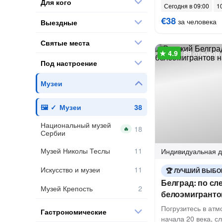
Для кого
Сегодня в 09:00
10
€38
за человека
Выездные
Святые места
89 отзывов
Под настроение
Музеи
Музеи
Национальный музей
🔥
Сербии
Музей Николы Теслы
Индивидуальная
д
Искусство и музеи
ЛУЧШИЙ ВЫБО
Белград: по сл
Музей Крепость
белоэмигрантов
Погрузитесь в ат
Гастрономические
начала 20 века, с