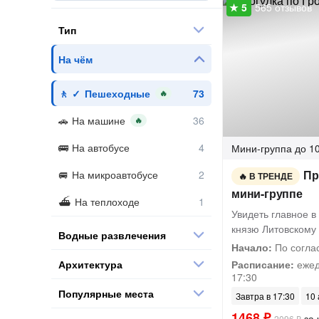
565 отзывов
Тип
На чём
Пешеходные
🔥
На машине
🔥
На автобусе
Мини-группа
до 10
Пр
На микроавтобусе
В ТРЕНДЕ
мини-группе
На теплоходе
Увидеть главное в 
князю Литовскому
Водные развлечения
Начало:
По согла
Архитектура
Расписание:
ежед
17:30
Популярные места
Завтра в 17:30
10 
1468 ₽
за 
2096 ₽