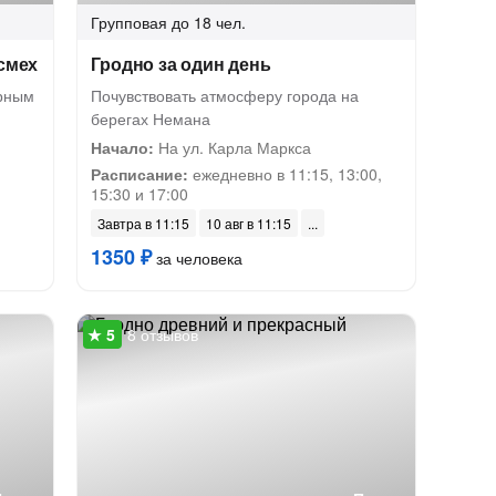
Групповая
до 18 чел.
смех
Гродно за один день
урным
Почувствовать атмосферу города на
берегах Немана
Начало:
На ул. Карла Маркса
Расписание:
ежедневно в 11:15, 13:00,
15:30 и 17:00
Завтра в 11:15
10 авг в 11:15
1350 ₽
за человека
8 отзывов