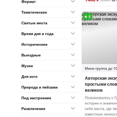
Формат
Тематические
121 отзыв
Святые места
Время дня и года
Исторические
Выездные
Музеи
Мини-группа
до 10
Для кого
Авторская экск
простыми слов
Природа и пейзажи
великом
Познакомьтесь с Г
Под настроение
истории и знамени
Развлечения
себя места, где т
известные личнос