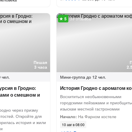
39 отзывов
Пешая
3 часа
2.
 чел.
Мини-группа
до 12 чел.
урсия в Гродно:
История Гродно с ароматом к
ами о смешном и
Восхититься необыкновенными
городскими пейзажами и приобщить
изыскам местной гастрономии
родно через призму
тостей. Откройте для
Начало:
На Фарном костеле
ворилась история и жили
10 авг в 08:00
ти