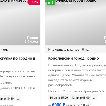
-
30%
422 отзыва
Пешая
2.5 часа
 чел.
Индивидуальная
до 10 чел.
огулка по Гродно в
Королевский город Гродно
Познакомьтесь с Гродно - городом, г
история и современность сплетаютс
городе и узнать, зачем
единое целое. Узнайте тайны замков
 была нужна обезьянка
насладитесь архитектурным
сованию
разнообразием
невно в 10:30, 13:30 и
Начало:
Ул. Большая Троицкая 59а
10 авг в 15:00
13 авг в 08:00
авг в 10:30
6900 ₽
за всё до 10 чел.
от
человека