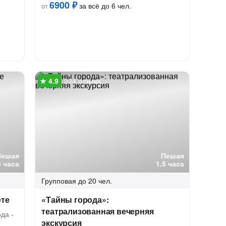
6900 ₽
за всё до 6 чел.
от
224 отзыва
Пешая
Пешая
5 часа
1.5 часа
Групповая
до 20 чел.
ете
«Тайны города»:
театрализованная вечерняя
да -
экскурсия