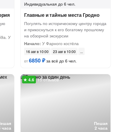
Индивидуальная
до 6 чел.
ория
Главные и тайные места Гродно
рую
Погулять по историческому центру города
и прикоснуться к его богатому прошлому
на обзорной экскурсии
9а. У
Начало:
У Фарного костёла
16 авг в 10:00
23 авг в 10:00
6850 ₽
за всё до 6 чел.
от
15 отзывов
Пешая
Пешая
5 часа
2 часа