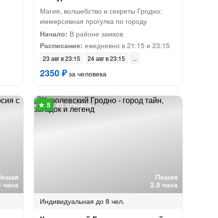
Магия, волшебство и секреты Гродно:
иммерсивная прогулка по городу
Начало:
В районе замков
Расписание:
ежедневно в 21:15 и 23:15
23 авг в 23:15
24 авг в 23:15
2350 ₽
за человека
85 отзывов
Пешая
Пешая
5 часа
2.5 часа
Индивидуальная
до 8 чел.