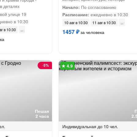
 в деталях
Начало:
По согласованию
вой улице 19
Расписание:
ежедневно в 10:30
невно в 10:30
10 авг в 10:30
11 авг в 10:30
вг в 10:30
1457 ₽
за человека
ка
-
5%
в
133 отзыва
Пешая
2 часа
2.
ел.
Индивидуальная
до 10 чел.