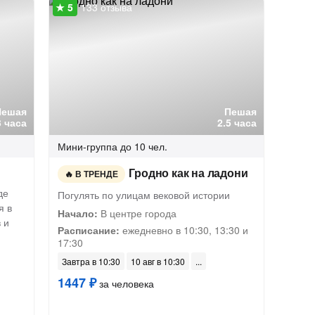
133 отзыва
Пешая
Пешая
3 часа
2.5 часа
Мини-группа
до 10 чел.
Гродно как на ладони
В ТРЕНДЕ
де
Погулять по улицам вековой истории
я в
Начало:
В центре города
 и
Расписание:
ежедневно в 10:30, 13:30 и
17:30
Завтра в 10:30
10 авг в 10:30
1447 ₽
за человека