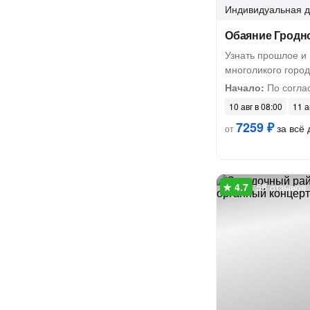
Индивидуальная
д
Обаяние Гродн
Узнать прошлое и
многоликого горо
Начало:
По согла
10 авг в 08:00
11 а
7259 ₽
за всё 
от
58 отзывов