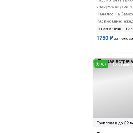
снаружи, внутри и
Начало:
На Замко
Расписание:
ежед
11 авг в 10:30
12 а
1750 ₽
за челове
115 отзыво
Групповая
до 22 ч