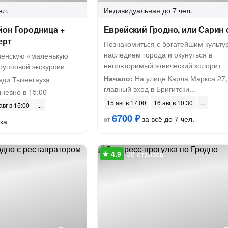
ел.
Индивидуальная
до 7 чел.
йон Городница +
Еврейский Гродно, или Сарин 
ерт
Познакомиться с богатейшим культ
наследием города и окунуться в
ненскую «маленькую
неповторимый этнический колорит
рупповой экскурсии
Начало:
На улице Карла Маркса 27,
ди Тызенгауза
главный вход в Бригитски...
невно в 15:00
15 авг в 17:00
16 авг в 10:30
авг в 15:00
6700 ₽
за всё до 7 чел.
от
ка
38 отзывов