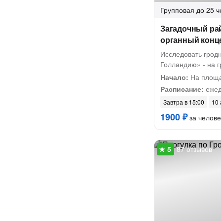
Групповая
до 25 ч
Загадочный ра
органный конц
Исследовать грод
Голландию» - на г
Начало:
На площа
Расписание:
ежед
Завтра в 15:00
10 
1900 ₽
за челове
87 отзывов