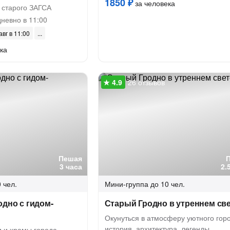
1850 ₽
за человека
 старого ЗАГСА
невно в 11:00
авг в 11:00
ка
26 отзывов
Пешая
3 часа
2.
 чел.
Мини-группа
до 10 чел.
одно с гидом-
Старый Гродно в утреннем св
Окунуться в атмосферу уютного горо
история, архитектура, легенды
 и храмы города -