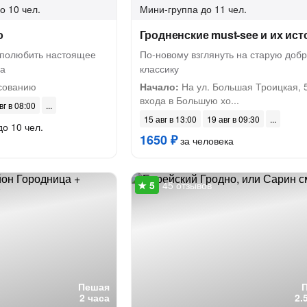
о 10 чел.
Мини-группа
до 11 чел.
о
Гродненские must-see и их ист
 полюбить настоящее
По-новому взглянуть на старую доб
да
классику
сованию
Начало:
На ул. Большая Троицкая, 5
входа в Большую хо...
вг в 08:00
15 авг в 13:00
19 авг в 09:30
до 10 чел.
1650 ₽
за человека
45 отзывов
Пешая
2 часа
2.