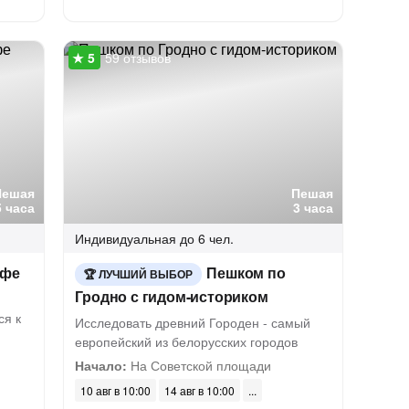
59 отзывов
Пешая
Пешая
5 часа
3 часа
Индивидуальная
до 6 чел.
офе
Пешком по
ЛУЧШИЙ ВЫБОР
Гродно с гидом-историком
ся к
Исследовать древний Городен - самый
европейский из белорусских городов
Начало:
На Советской площади
10 авг в 10:00
14 авг в 10:00