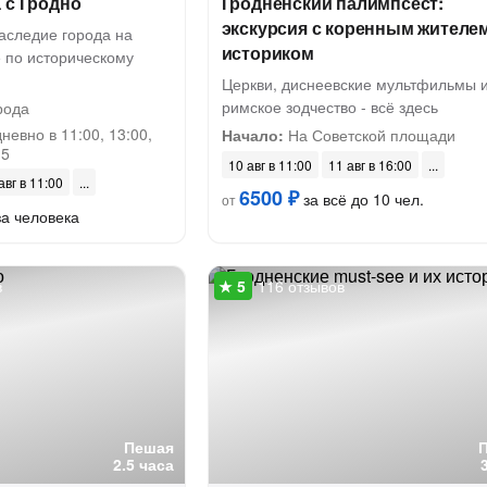
 с Гродно
Гродненский палимпсест:
экскурсия с коренным жителе
аследие города на
историком
 по историческому
Церкви, диснеевские мультфильмы 
римское зодчество - всё здесь
рода
евно в 11:00, 13:00,
Начало:
На Советской площади
15
10 авг в 11:00
11 авг в 16:00
авг в 11:00
6500 ₽
за всё до 10 чел.
от
а человека
в
116 отзывов
Пешая
2.5 часа