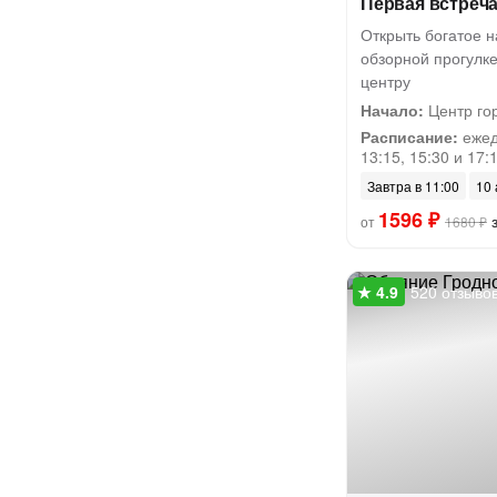
Первая встреча
Открыть богатое н
обзорной прогулке
центру
Начало:
Центр го
Расписание:
ежедн
13:15, 15:30 и 17:
Завтра в 11:00
10 
1596 ₽
з
от
1680 ₽
520 отзыво