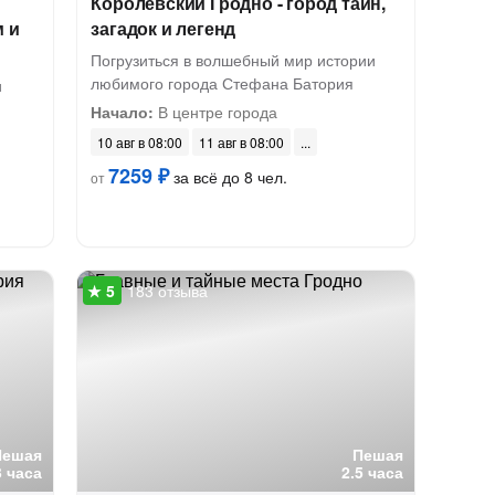
Королевский Гродно - город тайн,
м и
загадок и легенд
Погрузиться в волшебный мир истории
любимого города Стефана Батория
и
Начало:
В центре города
10 авг в 08:00
11 авг в 08:00
7259 ₽
за всё до 8 чел.
от
183 отзыва
Пешая
Пешая
3 часа
2.5 часа