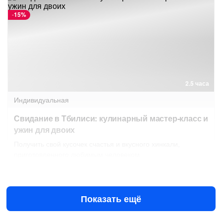
-
15%
2.5 часа
Индивидуальная
Свидание в Тбилиси: кулинарный мастер-класс и
ужин для двоих
Получить свой кусочек счастья и вкусного хинкали,
приготовленного любимым человеком
Сегодня в 11:00
Завтра в 11:00
€128
за человека
от
€150
Показать ещё