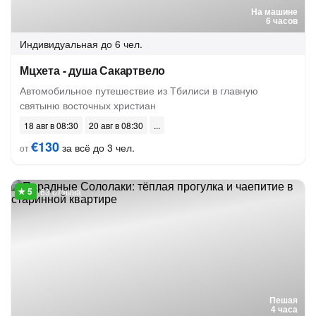
На машине
6 часов
Индивидуальная
до 6 чел.
Мцхета - душа Сакартвело
Автомобильное путешествие из Тбилиси в главную
святыню восточных христиан
18 авг в 08:30
20 авг в 08:30
€130
за всё до 3 чел.
от
63 отзыва
Пешая
4 часа