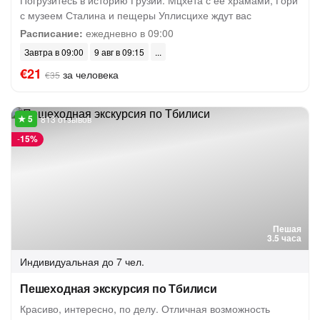
Погрузитесь в историю Грузии: Мцхета с её храмами, Гори
с музеем Сталина и пещеры Уплисцихе ждут вас
Расписание:
ежедневно в 09:00
Завтра в 09:00
9 авг в 09:15
€21
за человека
€35
813 отзывов
-
15%
Пешая
3.5 часа
Индивидуальная
до 7 чел.
Пешеходная экскурсия по Тбилиси
Красиво, интересно, по делу. Отличная возможность