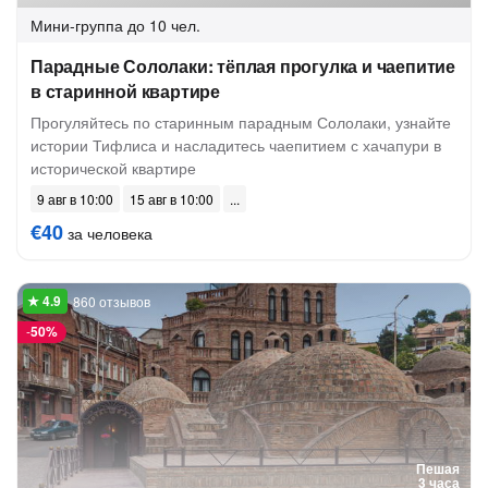
Мини-группа
до 10 чел.
Парадные Сололаки: тёплая прогулка и чаепитие
в старинной квартире
Прогуляйтесь по старинным парадным Сололаки, узнайте
истории Тифлиса и насладитесь чаепитием с хачапури в
исторической квартире
9 авг в 10:00
15 авг в 10:00
€40
за человека
860 отзывов
-
50%
Пешая
3 часа