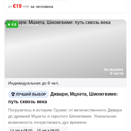
€19
за человека
от
€38
14 отзывов
На машине
6 часов
Индивидуальная
до 6 чел.
Джвари, Мцхета, Шиомгвиме:
ЛУЧШИЙ ВЫБОР
путь сквозь века
Погрузитесь в историю Грузии: от величественного Джвари
до древней Мцхеты и скрытого Шиомгвиме. Уникальная
возможность почувствовать дух времени
14 авг в 08:00
15 авг в 09:00