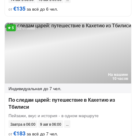
€135
за всё до 6 чел.
от
22 отзыва
На машине
10 часов
Индивидуальная
до 7 чел.
По следам царей: путешествие в Кахетию из
Тбилиси
Пейзажи, вкус и история - в одном маршруте
Завтра в 06:00
9 авг в 06:00
€183
за всё до 7 чел.
от