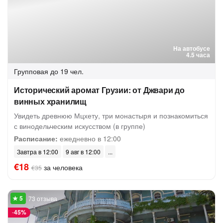
На автобусе
4.5 часа
Групповая
до 19 чел.
Исторический аромат Грузии: от Джвари до
винных хранилищ
Увидеть древнюю Мцхету, три монастыря и познакомиться
с винодельческим искусством (в группе)
Расписание:
ежедневно в 12:00
Завтра в 12:00
9 авг в 12:00
€18
за человека
€35
73 отзыва
-
45%