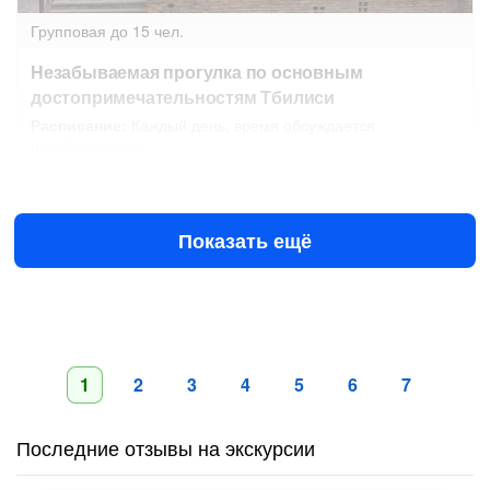
Групповая
до 15 чел.
Незабываемая прогулка по основным
достопримечательностям Тбилиси
Расписание:
Каждый день, время обсуждается
индивидуально.
Завтра в 10:45
9 авг в 10:45
$15
за человека
$30
Показать ещё
1
2
3
4
5
6
7
Последние отзывы на экскурсии