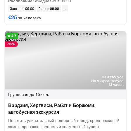
Расписание:
ежедневно в 09:00
Завтра в 09:00
9 авг в 09:00
€25
за человека
600 отзывов
-
15%
На автобусе
На микроавтобусе
13 часов
Групповая
до 15 чел.
Вардзия, Хертвиси, Рабат и Боржоми:
автобусная экскурсия
Посетить удивительный пещерный город, средневековый
замок, древнюю крепость и знаменитый курорт