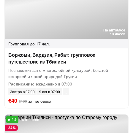
На автобусе
13 часов
Групповая
до 17 чел.
Боржоми, Вардзия, Рабат: групповое
путешествие из Тбилиси
Познакомиться с многослойной культурой, богатой
историей и яркой природой Грузии
Расписание:
ежедневно в 07:00
Завтра в 07:00
9 авг в 07:00
€40
за человека
€100
16 отзывов
-
34%