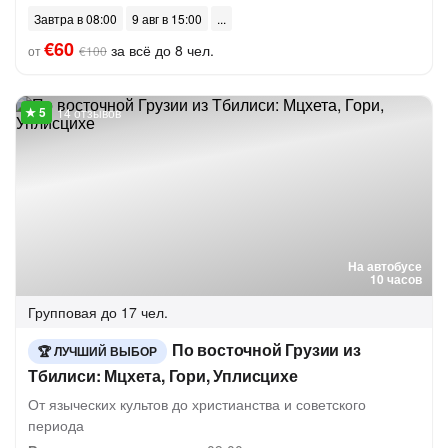
Завтра в 08:00
9 авг в 15:00
€60
за всё до 8 чел.
от
€100
14 отзывов
На автобусе
10 часов
Групповая
до 17 чел.
По восточной Грузии из
ЛУЧШИЙ ВЫБОР
Тбилиси: Мцхета, Гори, Уплисцихе
От языческих культов до христианства и советского
периода