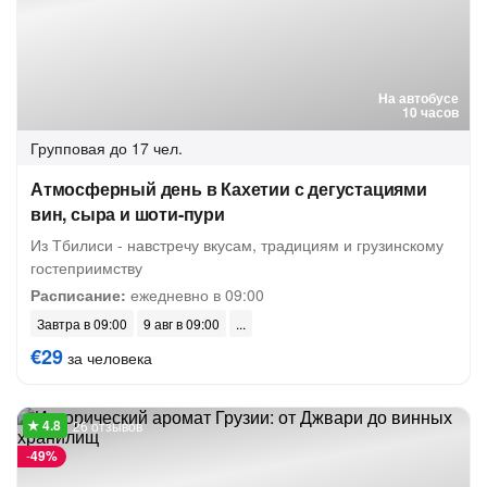
На автобусе
10 часов
Групповая
до 17 чел.
Атмосферный день в Кахетии с дегустациями
вин, сыра и шоти-пури
Из Тбилиси - навстречу вкусам, традициям и грузинскому
гостеприимству
Расписание:
ежедневно в 09:00
Завтра в 09:00
9 авг в 09:00
€29
за человека
26 отзывов
-
49%