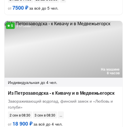
7500 ₽
за всё до 5 чел.
от
3 отзыва
На машине
8 часов
Индивидуальная
до 4 чел.
Из Петрозаводска - к Кивачу и в Медвежьегорск
Завораживающий водопад, финский замок и «Любовь и
голуби»
2 сен в 08:30
3 сен в 08:30
18 900 ₽
за всё до 4 чел.
от