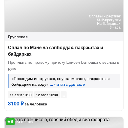
Сплавы и рафтинг
SUP-прогулки
На байдарках
3 часа
Групповая
Сплав по Мане на сапбордах, пакрафтах и
байдарках
Проплыть по правому притоку Енисея Батюшки с веслом в
руке
«Проходим инструктаж, спускаем сапы, пакрафты и
байдарки
на воду»
11 авг в 10:30
12 авг в 10:30
3100 ₽
за человека
54 отзыва