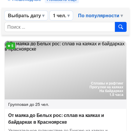
Выбрать дату
1 чел.
По популярности
8 отзывов
Сплавы и рафтинг
Прогулки на каяках
На байдарках
1.5 часа
Групповая
до 25 чел.
От маяка до Белых рос: сплав на каяках и
байдарках в Красноярске
Увлекательное путешествие по Енисею на каяках и