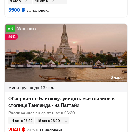
9 авг в 08:00
10 авг в 08:00
3500 ฿
за человека
38 отзывов
-
29%
12 часов
Мини-группа
до 12 чел.
Обзорная по Бангкоку: увидеть всё главное в
столице Таиланда - из Паттайи
Расписание:
пн ср пт и вс в 06:30.
14 авг в 06:30
16 авг в 06:30
2040 ฿
за человека
2875 ฿