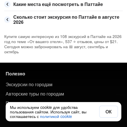
Какие места ещё посмотреть в Паттайе
Сколько стоит экскурсия по Паттайе в августе
2026
Купите самую интересную из 108 экскурсий в Паттайе на 2026
год по теме «От вашего отеля», 537 ⭐ отзывов, цены от $21.
Сегодня можно забронировать на 📅 август, сентябрь и
октябрь
Полезно
Экскурсии по городам
Авторские туры по городам
Путеводитель по странам и городам
Мы используем cookie для удобства
ОК
пользования сайтом. Используя сайт, вы
Добавить свою экскурсию
соглашаетесь с
политикой cookie