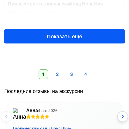
Путешествие в тропический сад Нонг Нуч
Расписание:
Ежедневно в 7:30
10 авг в 07:30
11 авг в 07:30
1050 ฿
за человека
Показать ещё
1
2
3
4
Последние отзывы на экскурсии
Анна
4 авг 2026
Тропический сад «Нонг Нуч»