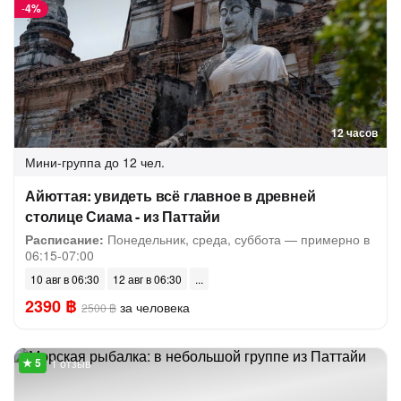
-
4%
12 часов
Мини-группа
до 12 чел.
Айюттая: увидеть всё главное в древней
столице Сиама - из Паттайи
Расписание:
Понедельник, среда, суббота — примерно в
06:15-07:00
10 авг в 06:30
12 авг в 06:30
2390 ฿
за человека
2500 ฿
1 отзыв