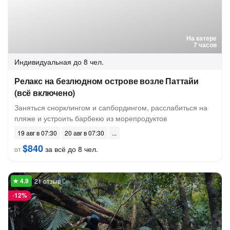
На катере
7 часов
Индивидуальная
до 8 чел.
Релакс на безлюдном острове возле Паттайи
(всё включено)
Заняться снорклингом и сапбордингом, расслабиться на
пляже и устроить барбекю из морепродуктов
19 авг в 07:30
20 авг в 07:30
$840
за всё до 8 чел.
от
21 отзыв
-
12%