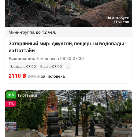
На автобусе
11 часов
Мини-группа
до 12 чел.
Затерянный мир: джунгли, пещеры и водопады -
из Паттайи
Расписание:
Ежедневно 06:30-07:30
Завтра в 07:00
9 авг в 07:00
2110 ฿
за человека
2400 ฿
19 отзывов
-
7%