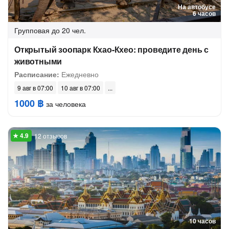
На автобусе
6 часов
Групповая
до 20 чел.
Открытый зоопарк Кхао-Кхео: проведите день с
животными
Расписание:
Ежедневно
9 авг в 07:00
10 авг в 07:00
1000 ฿
за человека
12 отзывов
10 часов