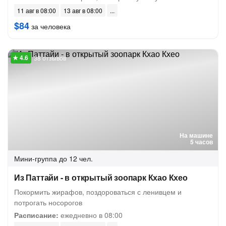
11 авг в 08:00
13 авг в 08:00
$84
за человека
38 отзывов
На машине
5 часов
Мини-группа
до 12 чел.
Из Паттайи - в открытый зоопарк Кхао Кхео
Покормить жирафов, поздороваться с ленивцем и
потрогать носорогов
Расписание:
ежедневно в 08:00