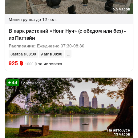
5.5 часов
Мини-группа
до 12 чел.
В парк растений «Нонг Нуч» (с обедом или без) -
из Паттайи
Расписание:
Ежедневно 07:30-08:30.
Завтра в 08:00
9 авг в 08:00
925 ฿
за человека
1000 ฿
12 отзывов
На автобусе
13 часов