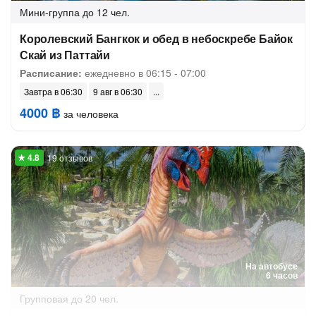
Мини-группа
до 12 чел.
Королевский Бангкок и обед в небоскребе Байок
Скай из Паттайи
Расписание:
ежедневно в 06:15 - 07:00
Завтра в 06:30
9 авг в 06:30
4000 ฿
за человека
19 отзывов
На автобусе
6 часов
Групповая
до 20 чел.