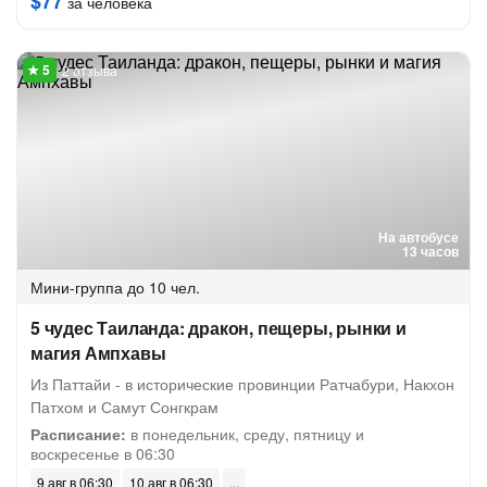
$77
за человека
2 отзыва
На автобусе
13 часов
Мини-группа
до 10 чел.
5 чудес Таиланда: дракон, пещеры, рынки и
магия Ампхавы
Из Паттайи - в исторические провинции Ратчабури, Накхон
Патхом и Самут Сонгкрам
Расписание:
в понедельник, среду, пятницу и
воскресенье в 06:30
9 авг в 06:30
10 авг в 06:30