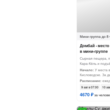
Мини-группа
до 8 
Домбай - место
в мини-группе
Сырная пещера, п
Кара-Кёль и подъ
Начало:
У места 
Кисловодске. За де
Расписание:
ежед
9 авг в 07:00
10 ав
4670 ₽
за челове