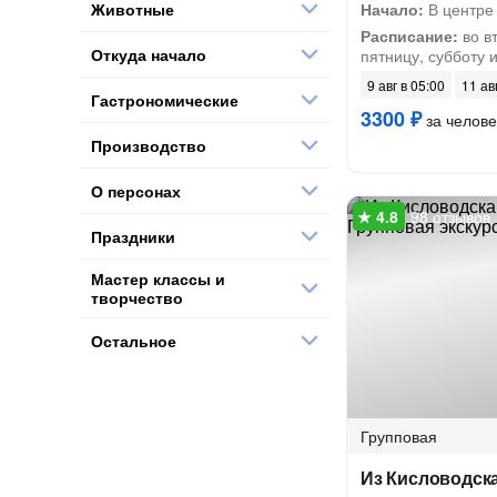
Животные
Начало:
В центре
Расписание:
во вт
Откуда начало
пятницу, субботу 
9 авг в 05:00
11 ав
Гастрономические
3300 ₽
за челове
Производство
О персонах
98 отзывов
Праздники
Мастер классы и
творчество
Остальное
Групповая
Из Кисловодска 