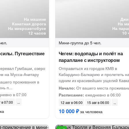
На машине
Джи
Канатная дорога
На м
На микроавтобусе
На пара
12 часов
10 
чел.
Мини-группа
до 5 чел.
 силы. Путешествие
Чегем: водопады и полёт на
параплане с инструктором
еревал Гумбаши, озеро
Отправиться из городов КМВ в
ём на Мусса-Ачитару
Кабардино-Балкарию и пролететь н
одним из красивейших ущелий Кавк
вашего проживания в
нь п...
Начало:
От вашего места проживан
невно в 07:00
Расписание:
ежедневно в 06:00
г в 07:00
12 авг в 06:00
15 авг в 06:00
10 000 ₽
ка
за человека