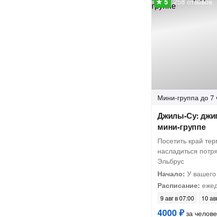
258 отзывов
Мини-группа
до 7 
Джилы-Су: джи
мини-группе
Посетить край тер
насладиться потр
Эльбрус
Начало:
У вашего
Расписание:
ежед
9 авг в 07:00
10 ав
4000 ₽
за челове