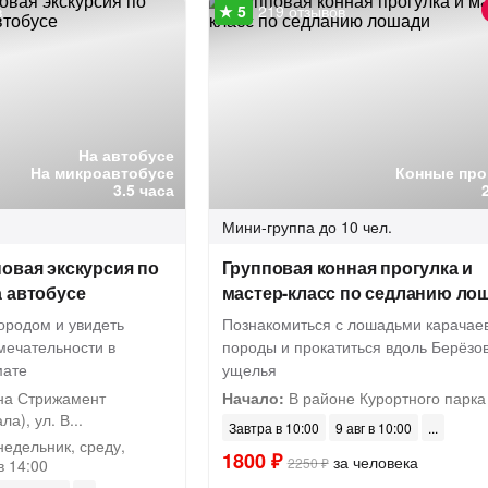
в
219 отзывов
На автобусе
На микроавтобусе
Конные про
3.5 часа
Мини-группа
до 10 чел.
овая экскурсия по
Групповая конная прогулка и
 автобусе
мастер-класс по седланию ло
ородом и увидеть
Познакомиться с лошадьми карачае
мечательности в
породы и прокатиться вдоль Берёзов
мате
ущелья
на Стрижамент
Начало:
В районе Курортного парка
а), ул. В...
Завтра в 10:00
9 авг в 10:00
недельник, среду,
1800 ₽
за человека
2250 ₽
в 14:00