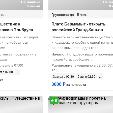
На машине
На м
9 часов
8 
чел.
Групповая
до 15 чел.
ешествие к
Плато Бермамыт - открыть
ножию Эльбруса
российский Гранд-Каньон
й из красивейших дорог
Оценить величественные виды Эльб
а и полюбоваться
и Кавказского хребта с одной из луч
ами
панорамных площадок края
о места проживания в
Начало:
По адресу вашего прожива
дска
пожалуйста, сообщите ...
невно в 07:00
Расписание:
ежедневно в 02:30, 07:
15:00
вг в 07:00
Завтра в 02:30
9 авг в 02:30
ка
3800 ₽
за человека
94 отзыва