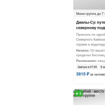
Мини-группа
до 7 
Джилы-Су: пут
северному под
Проехать по одно
Северного Кавказ
горами и водопад
Начало:
От вашег
пределах Кислово
Расписание:
ежед
Завтра в 07:00
9 а
3815 ₽
за челове
601 отзыв