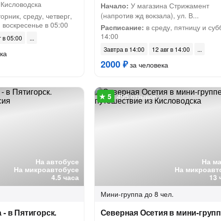
 Кисловодска
Начало:
У магазина Стрижамент
(напротив жд вокзала), ул. В...
орник, среду, четверг,
и воскресенье в 05:00
Расписание:
в среду, пятницу и суб
14:00
г в 05:00
Завтра в 14:00
12 авг в 14:00
ка
2000 ₽
за человека
495 отзывов
На автобусе
На м
На микроавтобусе
На микроавт
4.5 часа
13 
Мини-группа
до 8 чел.
- в Пятигорск.
Северная Осетия в мини-групп