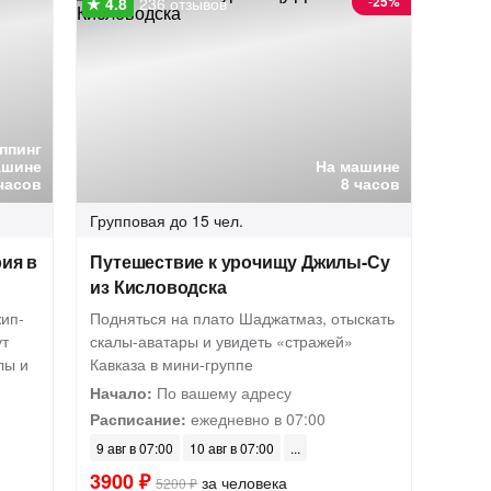
-
25%
236 отзывов
ппинг
ашине
На машине
часов
8 часов
Групповая
до 15 чел.
ия в
Путешествие к урочищу Джилы-Су
из Кисловодска
жип-
Подняться на плато Шаджатмаз, отыскать
ут
скалы-аватары и увидеть «стражей»
лы и
Кавказа в мини-группе
Начало:
По вашему адресу
Расписание:
ежедневно в 07:00
9 авг в 07:00
10 авг в 07:00
3900 ₽
за человека
5200 ₽