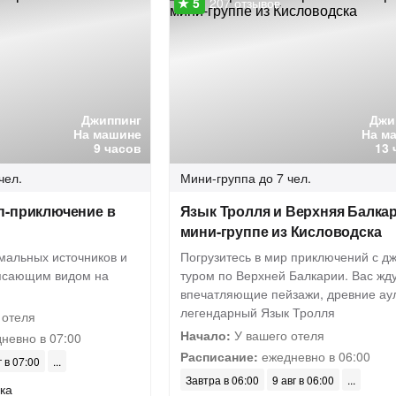
207 отзывов
Джиппинг
Джи
На машине
На м
9 часов
13 
чел.
Мини-группа
до 7 чел.
п-приключение в
Язык Тролля и Верхняя Балкар
мини-группе из Кисловодска
мальных источников и
Погрузитесь в мир приключений с д
ясающим видом на
туром по Верхней Балкарии. Вас жд
впечатляющие пейзажи, древние ау
легендарный Язык Тролля
 отеля
Начало:
У вашего отеля
невно в 07:00
Расписание:
ежедневно в 06:00
г в 07:00
Завтра в 06:00
9 авг в 06:00
ка