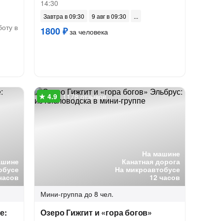
14:30
Завтра в 09:30
9 авг в 09:30
боту в
1800 ₽
за человека
1178 отзывов
На машине
ашине
Канатная дорога
обусе
На микроавтобусе
часов
12 часов
Мини-группа
до 8 чел.
е:
Озеро Гижгит и «гора богов»