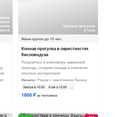
ппинг
ашине
плане
Конные прогулки
часов
2 часа
Мини-группа
до 10 чел.
Конная прогулка в окрестностях
Кисловодска
Погрузитесь в атмосферу кавказской
ад
природы, оседлав лошадь в компании
аза
опытных инструкторов
ия
Начало:
Рядом с памятником Ленину
Завтра в 10:00
9 авг в 10:00
1800 ₽
за человека