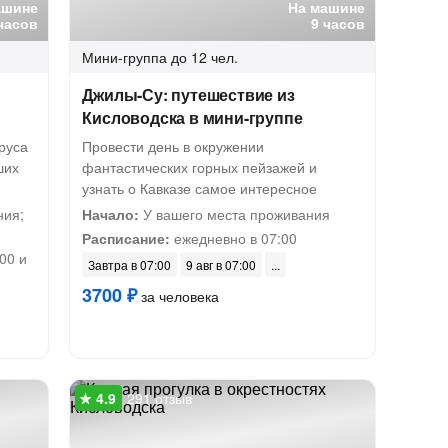
ашине
На машине
часов
9 часов
Мини-группа
до 12 чел.
Джилы-Су: путешествие из
Кисловодска в мини-группе
руса
Провести день в окружении
ших
фантастических горных пейзажей и
узнать о Кавказе самое интересное
ния;
Начало:
У вашего места проживания
Расписание:
ежедневно в 07:00
00 и
Завтра в 07:00
9 авг в 07:00
3700 ₽
за человека
291 отзыв