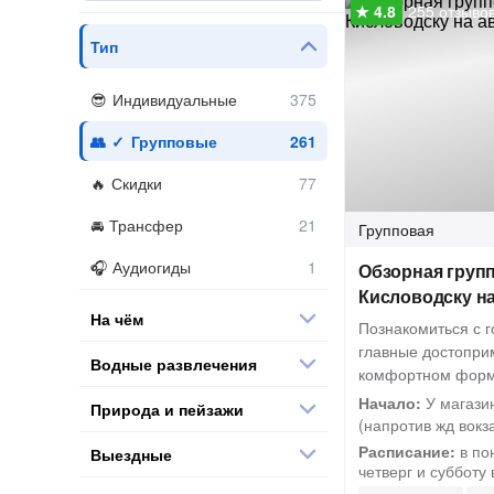
255 отзыво
Тип
Индивидуальные
Групповые
Скидки
Трансфер
Групповая
Аудиогиды
Обзорная групп
Кисловодску на
На чём
Познакомиться с г
главные достопри
Водные развлечения
комфортном фор
Начало:
У магази
Природа и пейзажи
(напротив жд вокзал
Расписание:
в по
Выездные
четверг и субботу 