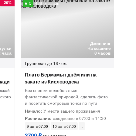
-
20%
488 отзывов
Джиппинг
гулки
На машине
2 часа
8 часов
Групповая
до 18 чел.
Плато Бермамыт днём или на
шади
закате из Кисловодска
вской
Без спешки полюбоваться
ского
фантастической природой, сделать фото
и посетить смотровые точки по пути
Начало:
У места вашего проживания
Расписание:
ежедневно в 07:00 и 14:30
9 авг в 07:00
10 авг в 07:00
3700 ₽
за человека