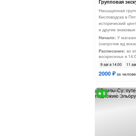
Групповая экск
Насыщенная групп
Кисловодска в Пят
исторический цент
и другие знаковые
Начало:
У магази
(напротив жд вокзал
Расписание:
во вт
воскресенье в 14:
9 авг в 14:00
11 ав
2000 ₽
за челове
748 отзывов