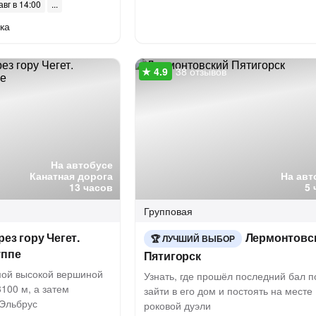
авг в 14:00
ка
38 отзывов
На автобусе
Канатная дорога
На авт
13 часов
5 
Групповая
рез гору Чегет.
Лермонтовс
ЛУЧШИЙ ВЫБОР
уппе
Пятигорск
ой высокой вершиной
Узнать, где прошёл последний бал п
100 м, а затем
зайти в его дом и постоять на месте
 Эльбрус
роковой дуэли