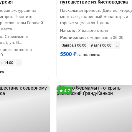
урсия
путешествие из Кисловодска
овая экскурсия из
Наскальная крепость Дзивгис, «горо
игорск. Посетите
мертвых», старинный монастырь и
р, склон горы Горячей
горные ущелья за 1 день
 места
Начало:
У вашего отеля
на Стрижамент
Расписание:
ежедневно в 06:00
а), ул. В...
Завтра в 06:00
9 авг в 06:00
орник, четверг и
5500 ₽
за человека
00
г в 14:00
ка
628 отзывов