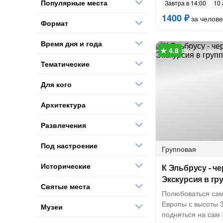
Популярные места
Завтра в 14:00
10 
1400 ₽
за челове
Формат
Время дня и года
90 отзывов
Тематические
Для кого
Архитектура
Развлечения
Под настроение
Групповая
Исторические
К Эльбрусу - че
Экскурсия в гр
Святые места
Полюбоваться сам
Европы с высоты 3
Музеи
подняться на сам