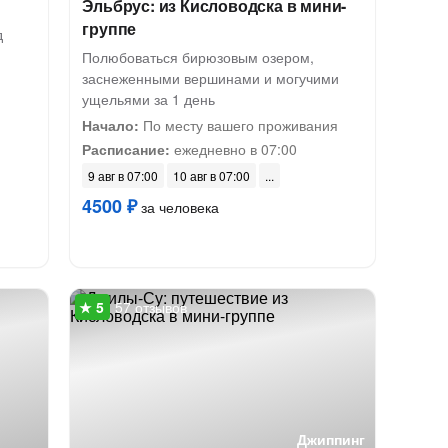
Эльбрус: из Кисловодска в мини-
группе
д
Полюбоваться бирюзовым озером,
заснеженными вершинами и могучими
ущельями за 1 день
Начало:
По месту вашего проживания
Расписание:
ежедневно в 07:00
9 авг в 07:00
10 авг в 07:00
4500 ₽
за человека
57 отзывов
Джиппинг