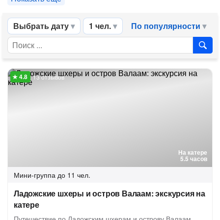
Выбрать дату
1 чел.
По популярности
13 отзывов
На катере
5.5 часов
Мини-группа
до 11 чел.
Ладожские шхеры и остров Валаам: экскурсия на
катере
Путешествие по Ладожским шхерам и острову Валаам