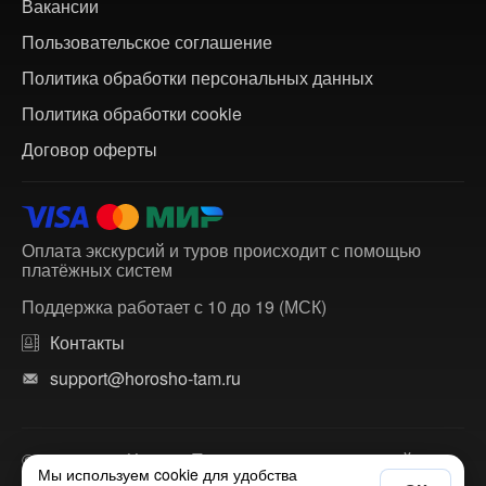
Вакансии
Пользовательское соглашение
Политика обработки персональных данных
Политика обработки cookie
Договор оферты
Оплата экскурсий и туров происходит с помощью
платёжных систем
Поддержка работает с 10 до 19 (МСК)
Контакты
support@horosho-tam.ru
© 2018-2026 ХорошоТам — агрегатор экскурсий и
Мы используем cookie для удобства
многодневных туров по России и зарубежью.