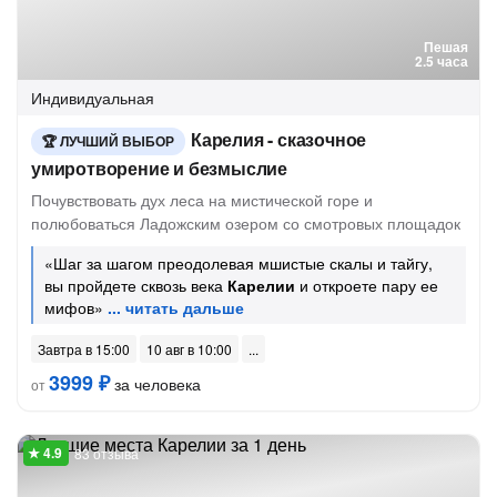
Пешая
2.5 часа
Индивидуальная
Карелия - сказочное
ЛУЧШИЙ ВЫБОР
умиротворение и безмыслие
Почувствовать дух леса на мистической горе и
полюбоваться Ладожским озером со смотровых площадок
«Шаг за шагом преодолевая мшистые скалы и тайгу,
вы пройдете сквозь века
Карелии
и откроете пару ее
мифов»
Завтра в 15:00
10 авг в 10:00
3999 ₽
за человека
от
83 отзыва