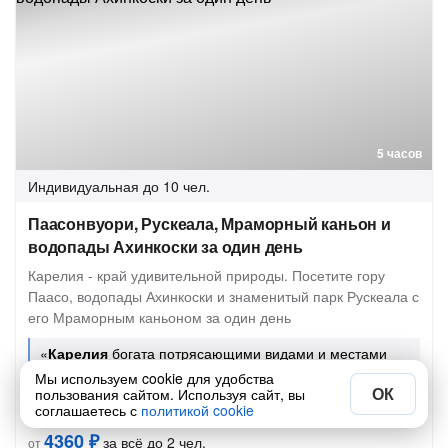
5 часов
Индивидуальная
до 10 чел.
Паасонвуори, Рускеала, Мраморный каньон и
водопады Ахинкоски за один день
Карелия - край удивительной природы. Посетите гору
Паасо, водопады Ахинкоски и знаменитый парк Рускеала с
его Мраморным каньоном за один день
«
Карелия
богата потрясающими видами и местами
силы»
Мы используем cookie для удобства
ОК
пользования сайтом. Используя сайт, вы
соглашаетесь с
политикой cookie
17 авг в 09:00
19 авг в 09:00
4360 ₽
за всё до 2 чел.
от