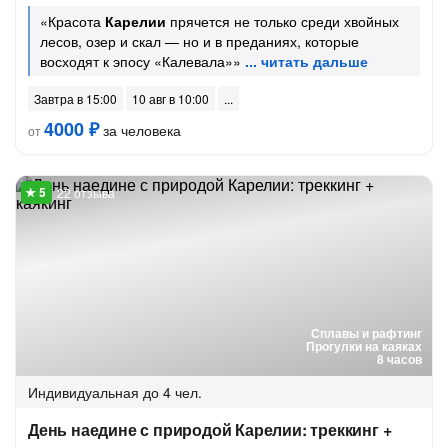
«Красота
Карелии
прячется не только среди хвойных
лесов, озер и скал — но и в преданиях, которые
восходят к эпосу «Калевала»»
Завтра в 15:00
10 авг в 10:00
4000 ₽
за человека
от
22 отзыва
Сплавы и рафтинг
Прогулки на каяках
8 часов
Индивидуальная
до 4 чел.
День наедине с природой Карелии: треккинг +