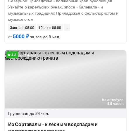
Северное Приладожье - волшебный край рунопевцев.
Узнайте о карельских рунах, эпосе «Калевала» и
музыкальных традициях Приладожья с фольклористом и
музыкологом
Завтра в 08:00
10 авг в 08:00
5000 ₽
за всё до 9 чел.
от
9 отзывов
На автобусе
5.5 часов
Групповая
до 24 чел.
Из Сортавалы - к лесным водопадам и
месторождению граната