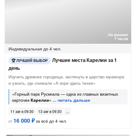
На машине
7 часов
Индивидуальная
до 4 чел.
Лучшие места Карелии за 1
ЛУЧШИЙ ВЫБОР
день
Изучить древнее городище, заглянуть в царство мрамора
и узнать, где снимали «А зори здесь тихие»
«Горный парк Рускеала — одна из главных визитных
карточек
Карелии
»
11 авг в 09:30
13 авг в 09:30
16 000 ₽
за всё до 4 чел.
от