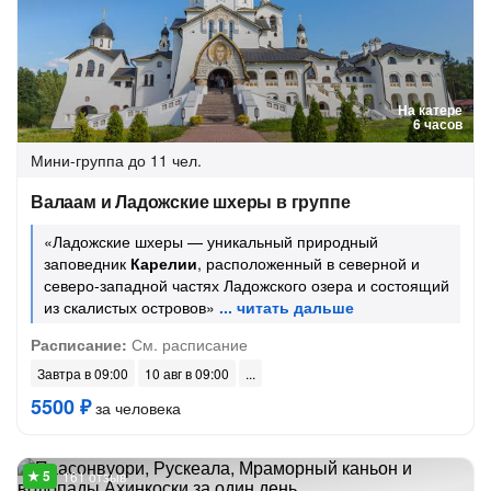
На катере
6 часов
Мини-группа
до 11 чел.
Валаам и Ладожские шхеры в группе
«Ладожские шхеры — уникальный природный
заповедник
Карелии
, расположенный в северной и
северо‑западной частях Ладожского озера и состоящий
из скалистых островов»
Расписание:
См. расписание
Завтра в 09:00
10 авг в 09:00
5500 ₽
за человека
161 отзыв