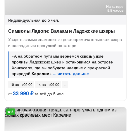
На катере
5.5 часов
Индивидуальная
до 5 чел.
Символы Ладоги: Валаам и Ладожские шхеры
Увидеть самые знаменитые достопримечательности озера
и насладиться прогулкой на катере
«А на обратном пути мы вернёмся сквозь узкие
проливы Ладожских шхер и остановимся на острове
Хонкасало, где вы побудете наедине с прекрасной
природой
Карелии
»
10 авг в 09:00
14 авг в 09:00
33 990 ₽
за всё до 5 чел.
от
7 отзывов