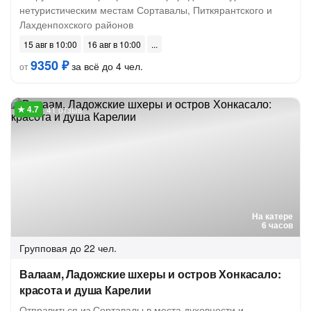
нетуристическим местам Сортавалы, Питкярантского и
Лахденпохского районов
15 авг в 10:00
16 авг в 10:00
9350 ₽
за всё до 4 чел.
от
41 отзыв
На катере
6 часов
Групповая
до 22 чел.
Валаам, Ладожские шхеры и остров Хонкасало:
красота и душа Карелии
Отправиться из Сортавалы в места духовности и