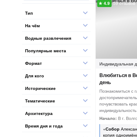
59 отзывов
Тип
На чём
Водные развлечения
Популярные места
Формат
Индивидуальная
д
Влюбиться в Во
Для кого
день
Исторические
Познакомиться с 
достопримечатель
Тематические
почувствовать кра
индивидуальность
Архитектура
Начало:
В г. Волг
Время дня и года
«
Собор
Алексан
копия одноимённ