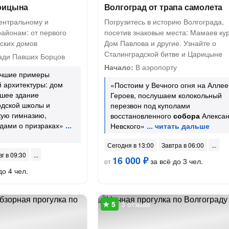
рицына
Волгоград от трапа самолета
ентральному и
Погрузитесь в историю Волгограда,
айонам: от первого
посетив знаковые места: Мамаев кур
еских домов
Дом Павлова и другие. Узнайте о
Сталинградской битве и Царицыне
ди Павших Борцов
Начало:
В аэропорту
учшие примеры
 архитектуры: дом
«Постоим у Вечного огня на Аллее
вшее здание
Героев, послушаем колокольный
одской школы и
перезвон под куполами
кую гимназию,
восстановленного
собора
Алекса
дами о призраках»
Невского»
Сегодня в 13:00
Завтра в 06:00
вг в 09:30
16 000 ₽
за всё до 3 чел.
от
до 4 чел.
3 отзыва