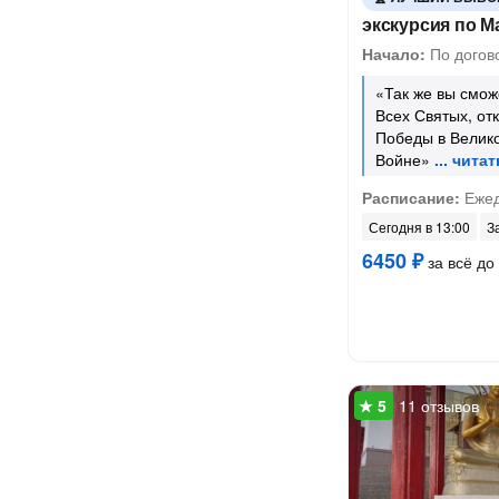
экскурсия по М
Начало:
По догов
«Так же вы смож
Всех Святых, от
Победы в Велик
Войне»
Расписание:
Ежед
Сегодня в 13:00
З
6450 ₽
за всё до 
11 отзывов