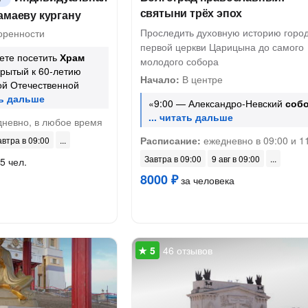
святыни трёх эпох
амаеву кургану
Проследить духовную историю город
оренности
первой церкви Царицына до самого
ете посетить
Храм
молодого собора
крытый к 60-летию
Начало:
В центре
ой Отечественной
«9:00 — Александро-Невский
соб
невно, в любое время
Расписание:
ежедневно в 09:00 и 1
автра в 09:00
Завтра в 09:00
9 авг в 09:00
5 чел.
8000 ₽
за человека
46 отзывов