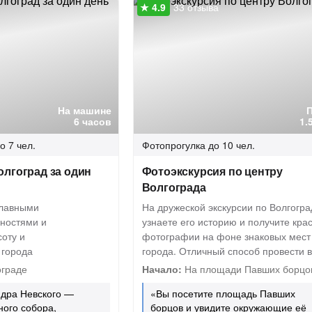
33 отзыва
На машине
6 часов
1.
о 7 чел.
Фотопрогулка
до 10 чел.
лгоград за один
Фотоэкскурсия по центру
Волгограда
главными
На дружеской экскурсии по Волгогра
ностями и
узнаете его историю и получите кра
соту и
фотографии на фоне знаковых мест
 города
города. Отличный способ провести 
ограде
Начало:
На площади Павших борцо
дра Невского —
«Вы посетите площадь Павших
ого собора,
борцов и увидите окружающие её