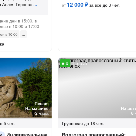
12 000 ₽
и Аллея Героев»
за всё до 3 чел.
от
ние дни в 15:00, в
нье в 10:00 и 17:00
сен в 10:00
ка
1 отзыв
Пешая
На машине
На авт
2 часа
6 
о 5 чел.
Групповая
до 18 чел.
Индивидуальная
Волгоград православный:
Р