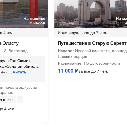
На машине
На м
12 часов
о 4 чел.
Индивидуальная
до 7 чел.
в Элисту
Путешествие в Старую Сарепт
 12, Волгоград
Начало:
Нулевой километр, площад
Павших Борцов
урул «Гол Сюме»
Расписание:
По договоренности
ма
«Золотая обитель
11 000 ₽
за всё до 7 чел.
ни»»
я начала экскурсии
заранее.
вг в 06:00
до 4 чел.