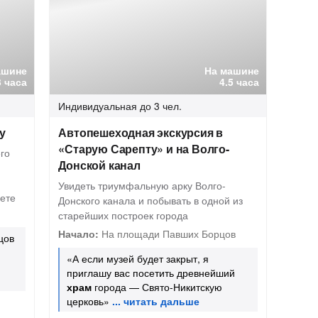
ашине
На машине
3 часа
4.5 часа
Индивидуальная
до 3 чел.
у
Автопешеходная экскурсия в
«Старую Сарепту» и на Волго-
го
Донской канал
Увидеть триумфальную арку Волго-
вете
Донского канала и побывать в одной из
старейших построек города
Начало:
На площади Павших Борцов
цов
«А если музей будет закрыт, я
приглашу вас посетить древнейший
храм
города — Свято-Никитскую
церковь»