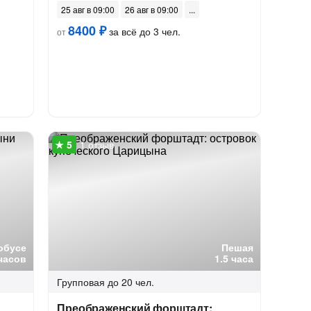
25 авг в 09:00
26 авг в 09:00
8400 ₽
за всё до 3 чел.
от
1 отзыв
обусе
Пешая
часов
1.5 часа
Групповая
до 20 чел.
Преображенский форштадт: