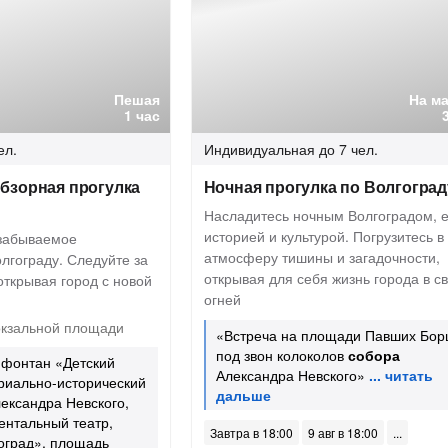
Пешая
На м
1 час
ел.
Индивидуальная
до 7 чел.
бзорная прогулка
Ночная прогулка по Волгоград
Насладитесь ночным Волгоградом, е
историей и культурой. Погрузитесь в
езабываемое
атмосферу тишины и загадочности,
лгограду. Следуйте за
открывая для себя жизнь города в с
открывая город с новой
огней
кзальной площади
«Встреча на площади Павших Бор
под звон колоколов
собора
, фонтан «Детский
Александра Невского»
риально-исторический
ександра Невского,
ентальный театр,
Завтра в 18:00
9 авг в 18:00
оград», площадь