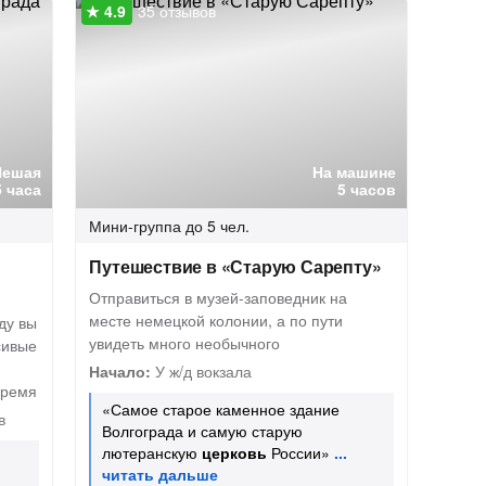
35 отзывов
Пешая
На машине
5 часа
5 часов
Мини-группа
до 5 чел.
Путешествие в «Старую Сарепту»
Отправиться в музей-заповедник на
месте немецкой колонии, а по пути
ду вы
увидеть много необычного
сивые
Начало:
У ж/д вокзала
время
«Самое старое каменное здание
в
Волгограда и самую старую
лютеранскую
церковь
России»