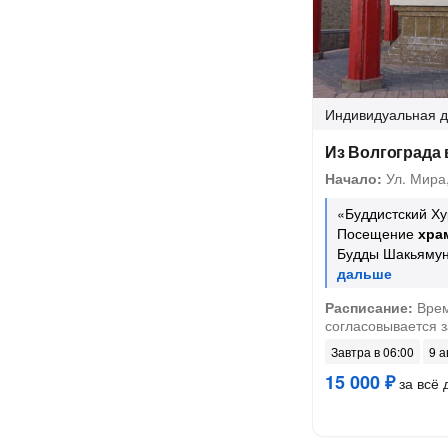
Индивидуальная
д
Из Волгограда 
Начало:
Ул. Мира,
«Буддистский Х
Посещение
хра
Будды Шакьяму
Расписание:
Врем
согласовывается 
Завтра в 06:00
9 а
15 000 ₽
за всё 