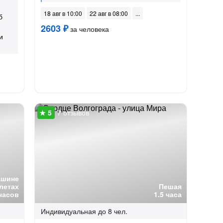
18 авг в 10:00
22 авг в 08:00
б
2603 ₽
за человека
и
7 отзывов
ашине
летах
Пешая
часов
1.5 часа
Индивидуальная
до 8 чел.