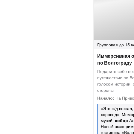
Групповая
до 15 ч
Иммерсивная о
по Волгограду
Подарите себе н
путешествие по Во
голосом истории, 
стороны
Начало:
На Приво
«Это ж/д вокзал
хоровод», Мемо
музей,
собор
Ал
Новый эксперим
гостиница «Волг