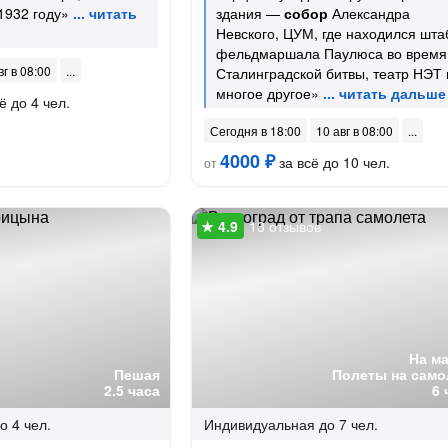
1932 году»
здания —
собор
Александра
Невского, ЦУМ, где находился шта
фельдмаршала Паулюса во время
вг в 08:00
Сталинградской битвы, театр НЭТ 
многое другое»
ё до 4 чел.
Сегодня в 18:00
10 авг в 08:00
4000 ₽
за всё до 10 чел.
от
13 отзывов
На м
Пешая
Полеты на само
2.5 часа
6 
о 4 чел.
Индивидуальная
до 7 чел.