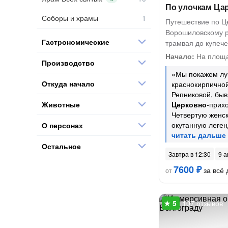
По улочкам Ца
Соборы и храмы
Путешествие по Ц
Ворошиловскому р
Гастрономические
трамвая до купеч
Начало:
На площа
Производство
«Мы покажем л
Откуда начало
краснокирпичной
Репниковой, бы
Животные
Церковно
-прих
Четвертую женс
окутанную леген
О персонах
Остальное
Завтра в 12:30
9 а
7600 ₽
за всё 
от
107 отзывов