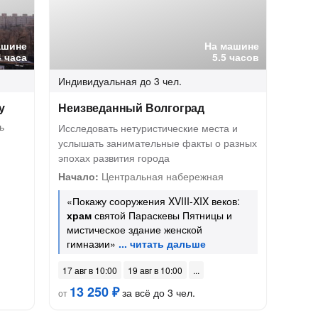
ашине
На машине
4 часа
5.5 часов
Индивидуальная
до 3 чел.
у
Неизведанный Волгоград
ь
Исследовать нетуристические места и
услышать занимательные факты о разных
эпохах развития города
Начало:
Центральная набережная
«Покажу сооружения XVIII-XIX веков:
храм
святой Параскевы Пятницы и
мистическое здание женской
гимназии»
17 авг в 10:00
19 авг в 10:00
13 250 ₽
за всё до 3 чел.
от