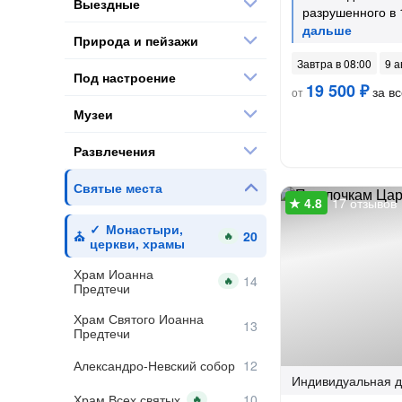
Выездные
разрушенного в 
Природа и пейзажи
Завтра в 08:00
9 а
Под настроение
19 500 ₽
за вс
от
Музеи
Развлечения
Святые места
17 отзывов
Монастыри,
🔥
церкви, храмы
Храм Иоанна
🔥
Предтечи
Храм Святого Иоанна
Предтечи
Александро-Невский собор
Индивидуальная
д
Храм Всех святых
🔥