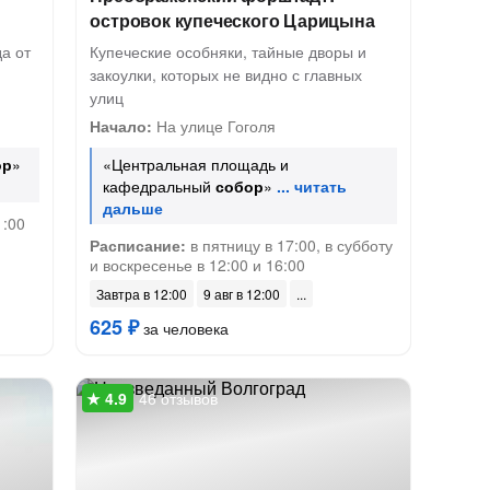
островок купеческого Царицына
а от
Купеческие особняки, тайные дворы и
закоулки, которых не видно с главных
улиц
Начало:
На улице Гоголя
ор
»
«Центральная площадь и
кафедральный
собор
»
1:00
Расписание:
в пятницу в 17:00, в субботу
и воскресенье в 12:00 и 16:00
Завтра в 12:00
9 авг в 12:00
625 ₽
за человека
46 отзывов