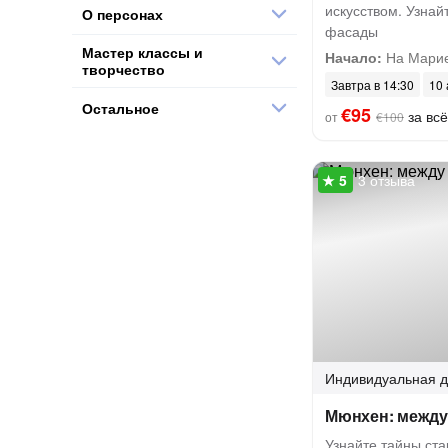
искусством. Узнай
О персонах
фасады
Мастер классы и
Начало:
На Мари
творчество
Завтра в 14:30
10 
Остальное
€95
за всё
от
€100
3 отзыва
Индивидуальная
д
Мюнхен: между
Узнайте тайны ст