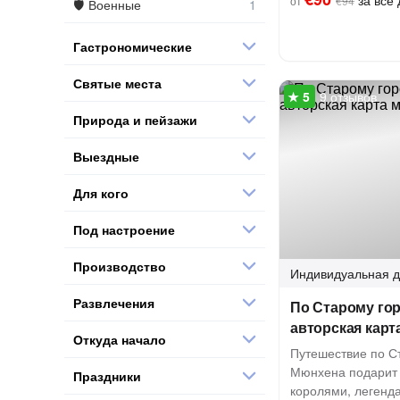
за всё 
от
€94
Военные
Гастрономические
Святые места
9 отзывов
Природа и пейзажи
Выездные
Для кого
Под настроение
Производство
Индивидуальная
д
Развлечения
По Старому го
авторская карт
Откуда начало
Путешествие по С
Мюнхена подарит 
Праздники
королями, легенд