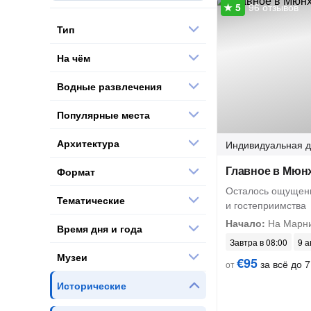
96 отзывов
Тип
На чём
Водные развлечения
Популярные места
Архитектура
Индивидуальная
д
Главное в Мюнх
Формат
Осталось ощущени
Тематические
и гостеприимства
Начало:
На Марн
Время дня и года
Завтра в 08:00
9 а
Музеи
€95
за всё до 7
от
Исторические