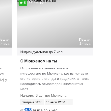
36 отзывов
Пешая
Пешая
2 часа
2 часа
Индивидуальная
до 7 чел.
С Мюнхеном на ты
го
Отправьтесь в увлекательное
рут
путешествие по Мюнхену, где вы узнаете
его историю, легенды и традиции, а также
z) у
насладитесь атмосферой знаменитых
мест
Начало:
В центре Мюнхена
Завтра в 08:00
10 авг в 12:30
€98
за всё до 7 чел.
от