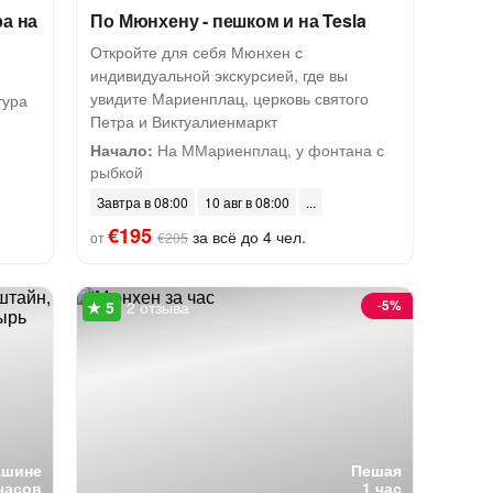
а на
По Мюнхену - пешком и на Tesla
Откройте для себя Мюнхен с
индивидуальной экскурсией, где вы
увидите Мариенплац, церковь святого
тура
Петра и Виктуалиенмаркт
Начало:
На ММариенплац, у фонтана с
рыбкой
Завтра в 08:00
10 авг в 08:00
€195
за всё до 4 чел.
от
€205
-
5%
2 отзыва
ашине
Пешая
часов
1 час