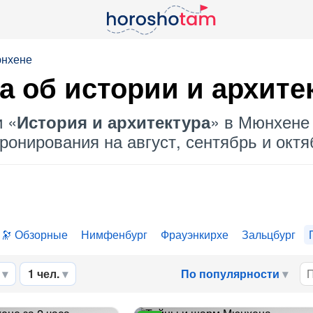
юнхене
а об
истории и архите
и «
» в Мюнхене 
История и архитектура
ронирования на август, сентябрь и октяб
Обзорные
Нимфенбург
Фрауэнкирхе
Зальцбург
1 чел.
По популярности