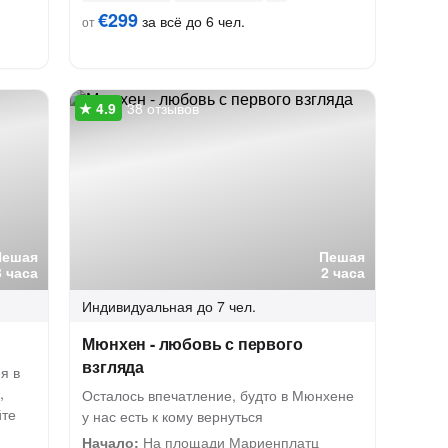
€299
за всё до 6 чел.
от
38 отзывов
Пешая
Пешая
3 часа
2 часа
Индивидуальная
до 7 чел.
Мюнхен - любовь с первого
взгляда
я в
,
Осталось впечатление, будто в Мюнхене
йте
у нас есть к кому вернуться
Начало:
На площади Мариенплатц