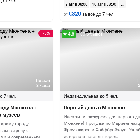
до 7 чел.
9 авг в 08:00
10 авг в 08:00
€320
за всё до 7 чел.
от
-
5%
100 отзывов
Пешая
2 часа
о 7 чел.
Индивидуальная
до 5 чел.
роду Мюнхена +
Первый день в Мюнхене
а музеев
Идеальная экскурсия для первого дн
Мюнхене! Прогулка по Мариенплатц
тарому городу
Фрауэнкирхе и Хойфбройхаус. Узна
вам встречу с
историю и легенды города
ами и современным