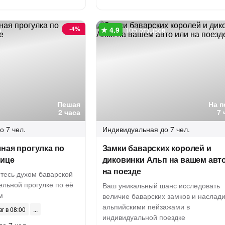
-
4%
в
105 отзывов
Пешая
На п
2 часа
7 
о 7 чел.
Индивидуальная
до 7 чел.
ная прогулка по
Замки баварских королей и
лице
диковинки Альп на вашем авт
на поезде
тесь духом баварской
ельной прогулке по её
Ваш уникальный шанс исследовать
м
величие баварских замков и наслади
альпийскими пейзажами в
вг в 08:00
индивидуальной поездке