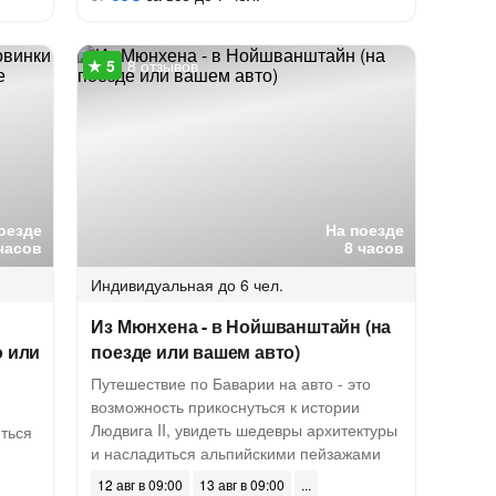
8 отзывов
оезде
На поезде
часов
8 часов
Индивидуальная
до 6 чел.
Из Мюнхена - в Нойшванштайн (на
о или
поезде или вашем авто)
Путешествие по Баварии на авто - это
возможность прикоснуться к истории
Людвига II, увидеть шедевры архитектуры
ться
и насладиться альпийскими пейзажами
12 авг в 09:00
13 авг в 09:00