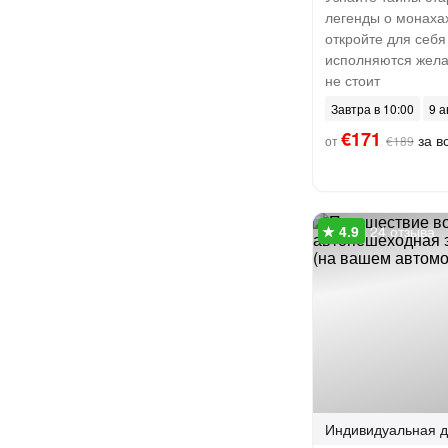
легенды о монахах
откройте для себя
исполняются желан
не стоит
Завтра в 10:00
9 а
€171
за вс
от
€189
24 отзыва
Индивидуальная
д