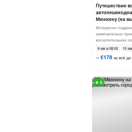
Путешествие во
автопешеходна
Мюнхену (на в
Интересно подан
замечательно про
восхитительное п
9 авг в 08:00
10 ав
€178
за всё до 
от
4 отзыва