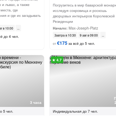
 и львах, а также
Погрузитесь в мир баварской монар
 места, где
исследуя сокровища и роскошь
ия и где их загадывать
дворцовых интерьеров Королевской
Резиденции
Начало:
Max-Joseph-Platz
вг в 10:00
Завтра в 10:30
9 авг в 09:00
ё до 4 чел.
€175
за всё до 5 чел.
от
3 отзыва
3 часа
о 5 чел.
Индивидуальная
до 7 чел.