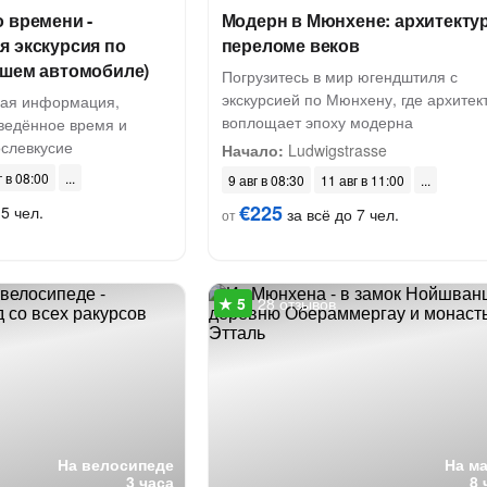
 времени -
Модерн в Мюнхене: архитектур
я экскурсия по
переломе веков
ашем автомобиле)
Погрузитесь в мир югендштиля с
экскурсией по Мюнхену, где архитек
ная информация,
воплощает эпоху модерна
ведённое время и
ослевкусие
Начало:
Ludwigstrasse
г в 08:00
9 авг в 08:30
11 авг в 11:00
€225
5 чел.
за всё до 7 чел.
от
28 отзывов
На велосипеде
На м
3 часа
8 