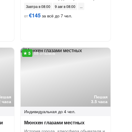
Завтра в 08:00
9 авг в 08:00
€145
за всё до 7 чел.
от
88 отзывов
Пешая
Пешая
2 часа
3.5 часа
Индивидуальная
до 4 чел.
 и
Мюнхен глазами местных
История города, атмосфера обывателя и