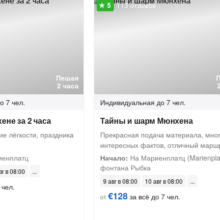
113 отзывов
Пешая
2 часа
о 7 чел.
Индивидуальная
до 7 чел.
ене за 2 часа
Тайны и шарм Мюнхена
е лёгкости, праздника
Прекрасная подача материала, мно
интересных фактов, отличный марш
иенплатц
Начало:
На Мариенплатц (Marienplat
фонтана Рыбка
вг в 08:00
9 авг в 08:00
10 авг в 08:00
 чел.
€128
за всё до 7 чел.
от