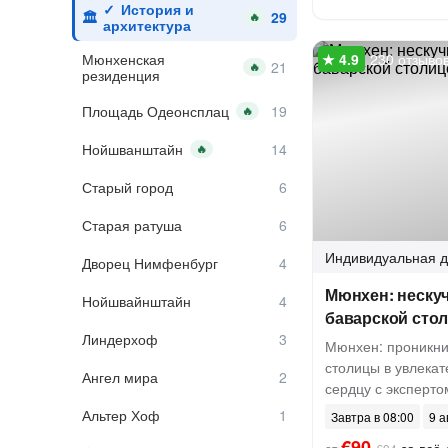
История и
🔥
архитектура
Мюнхенская
230 отзыво
🔥
резиденция
Площадь Одеонсплац
🔥
Нойшванштайн
🔥
Старый город
Старая ратуша
Индивидуальная
д
Дворец Нимфенбург
Мюнхен: нескуч
Нойшвайнштайн
баварской сто
Линдерхоф
Мюнхен: проникни
столицы в увлекат
Ангел мира
сердцу с эксперто
Альтер Хоф
Завтра в 08:00
9 а
€90