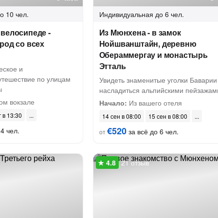
о 10 чел.
Индивидуальная
до 6 чел.
велосипеде -
Из Мюнхена - в замок
род со всех
Нойшванштайн, деревню
Обераммергау и монастырь
Этталь
еское и
тешествие по улицам
Увидеть знаменитые уголки Баварии
ы
насладиться альпийскими пейзажам
ом вокзале
Начало:
Из вашего отеля
г в 13:30
14 сен в 08:00
15 сен в 08:00
€520
4 чел.
за всё до 6 чел.
от
21 отзыв