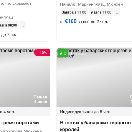
те, что скрывают
Начало:
Мариенплятц, Мюнхен
Завтра в 11:00
9 авг в 11:00
енплац
€160
за всё до 2 чел.
от
авг в 08:00
 до 7 чел.
-
10%
3 отзыва
Пешая
4 часа
о 4 чел.
Индивидуальная
до 5 чел.
 тремя воротами
В гостях у баварских герцогов
королей
арого города Мюнхена,