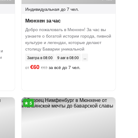
Индивидуальная
до 7 чел.
Мюнхен за час
Добро пожаловать в Мюнхен! За час вы
узнаете о богатой истории города, пивной
культуре и легендах, которые делают
столицу Баварии уникальной
 и
и
Завтра в 08:00
9 авг в 08:00
€60
за всё до 7 чел.
от
€63
1 отзыв