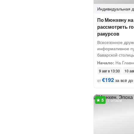
Индивидуальная
д
По Мюнхену на 
рассмотреть го
ракурсов
Всесезонное друж
информативное пу
баварской столиц
Начало:
На Главн
9 авг в 13:30
10 ав
€192
за всё до 
от
1 отзыв