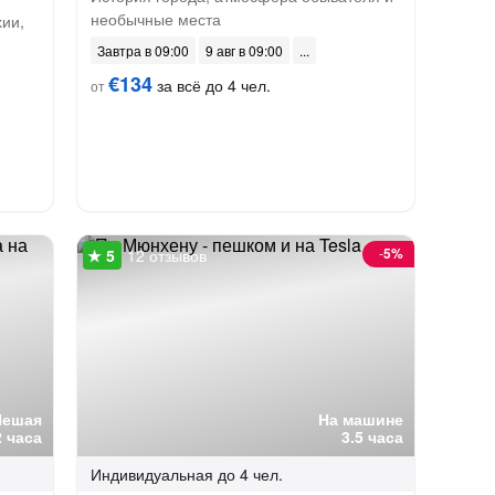
необычные места
хии,
Завтра в 09:00
9 авг в 09:00
€134
за всё до 4 чел.
от
-
5%
12 отзывов
Пешая
На машине
2 часа
3.5 часа
Индивидуальная
до 4 чел.