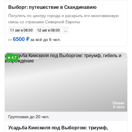
Выборг: путешествие в Скандинавию
Погулять по центру города и раскрыть его многовековую
связь со странами Северной Европы
11 авг в 08:00
12 авг в 08:00
6500 ₽
за всё до 6 чел.
от
88 отзывов
Пешая
2 часа
Групповая
до 20 чел.
Усадьба Киискиля под Выборгом: триумф,