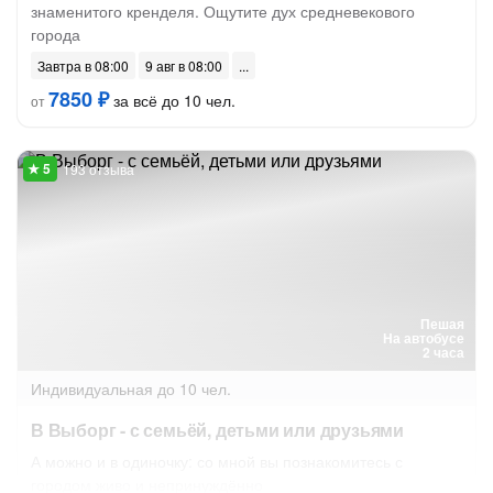
знаменитого кренделя. Ощутите дух средневекового
города
Завтра в 08:00
9 авг в 08:00
7850 ₽
за всё до 10 чел.
от
193 отзыва
Пешая
На автобусе
2 часа
Индивидуальная
до 10 чел.
В Выборг - с семьёй, детьми или друзьями
А можно и в одиночку: со мной вы познакомитесь с
городом живо и непринуждённо