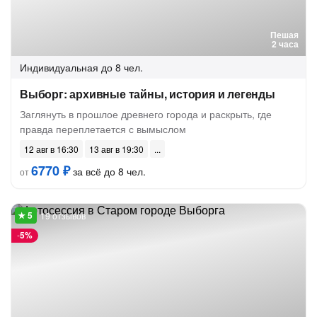
Пешая
2 часа
Индивидуальная
до 8 чел.
Выборг: архивные тайны, история и легенды
Заглянуть в прошлое древнего города и раскрыть, где
правда переплетается с вымыслом
12 авг в 16:30
13 авг в 19:30
6770 ₽
за всё до 8 чел.
от
19 отзывов
-
5%