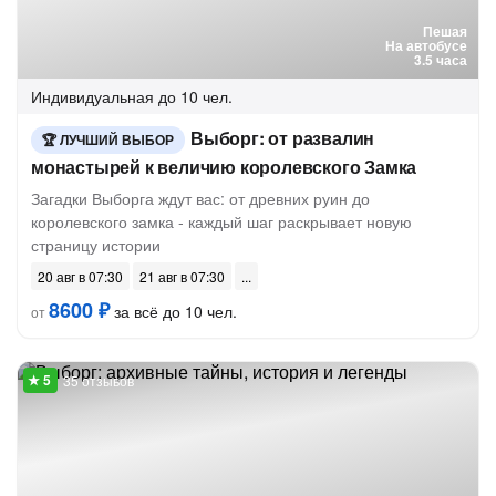
Пешая
На автобусе
3.5 часа
Индивидуальная
до 10 чел.
Выборг: от развалин
ЛУЧШИЙ ВЫБОР
монастырей к величию королевского Замка
Загадки Выборга ждут вас: от древних руин до
королевского замка - каждый шаг раскрывает новую
страницу истории
20 авг в 07:30
21 авг в 07:30
8600 ₽
за всё до 10 чел.
от
35 отзывов