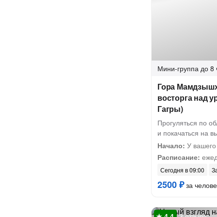
Мини-группа
до 8 
Гора Мамдзышх
восторга над у
Гагры)
Прогуляться по об
и покачаться на в
Начало:
У вашего
Расписание:
ежед
Сегодня в 09:00
З
2500 ₽
за челове
3 отзыва