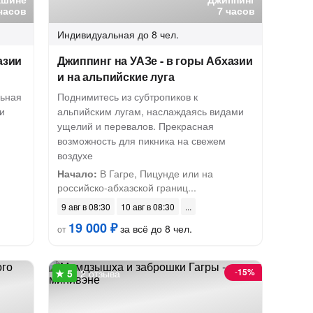
часов
7 часов
Индивидуальная
до 8 чел.
азии
Джиппинг на УАЗе - в горы Абхазии
и на альпийские луга
льная
Поднимитесь из субтропиков к
и
альпийским лугам, наслаждаясь видами
ущелий и перевалов. Прекрасная
возможность для пикника на свежем
воздухе
Начало:
В Гагре, Пицунде или на
российско-абхазской границ...
9 авг в 08:30
10 авг в 08:30
19 000 ₽
за всё до 8 чел.
от
-
15%
2 отзыва