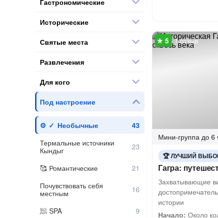
Гастрономические
Исторические
1 отзыв
Святые места
Развлечения
Для кого
Под настроение
Необычные
Мини-группа
до 6 
Термальные источники
Кындыг
ЛУЧШИЙ ВЫБО
Гагра: путешес
Романтические
Захватывающие ви
Почувствовать себя
достопримечатель
местным
истории
SPA
Начало:
Около ко