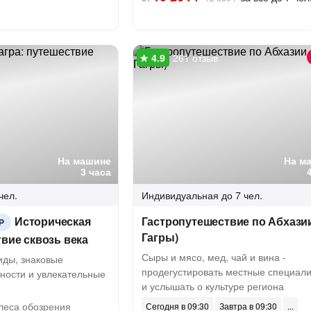
261 отзыв
На машине
На м
3 часа
чел.
Индивидуальная
до 7 чел.
Историческая
Гастропутешествие по Абхазии
Р
Гагры)
твие сквозь века
Сыры и мясо, мед, чай и вина -
ды, знаковые
продегустировать местные специал
ности и увлекательные
и услышать о культуре региона
леса обозрения
Сегодня в 09:30
Завтра в 09:30