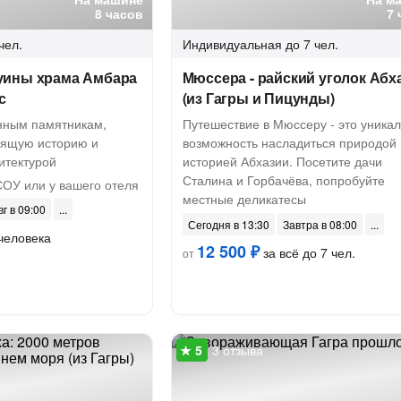
8 часов
7 
чел.
Индивидуальная
до 7 чел.
уины храма Амбара
Мюссера - райский уголок Абх
с
(из Гагры и Пицунды)
инным памятникам,
Путешествие в Мюссеру - это уника
одящую историю и
возможность насладиться природой 
итектурой
историей Абхазии. Посетите дачи
Сталина и Горбачёва, попробуйте
ОУ или у вашего отеля
местные деликатесы
вг в 09:00
Сегодня в 13:30
Завтра в 08:00
человека
12 500 ₽
за всё до 7 чел.
от
3 отзыва