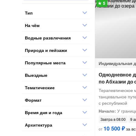
111 отзывов
Тип
На чём
Водные развлечения
Природа и пейзажи
Популярные места
Индивидуальная
д
Однодневное д
Выездные
по Абхазии до 
Тематические
Терапевтическое 
танцевальное пут
Формат
с республикой
Начало:
У границ
Время дня и года
Завтра в 08:00
9 а
Архитектура
10 500 ₽
за вс
от