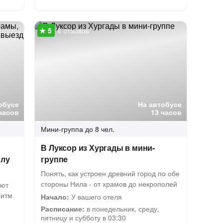
6 отзывов
обусе
На автобусе
часов
13 часов
Мини-группа
до 8 чел.
В Луксор из Хургады в мини-
илу
группе
Понять, как устроен древний город по обе
стороны Нила - от храмов до некрополей
уют
ритм
Начало:
У вашего отеля
Расписание:
в понедельник, среду,
пятницу и субботу в 03:30