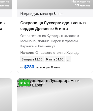
ашине
На машине
часов
13 часов
Индивидуальная
до 8 чел.
и к
Сокровища Луксора: один день в
а
сердце Древнего Египта
Отправиться из Хугарды к колоссам
Мемнона, Долине Царей и храмам
Карнака и Хатшепсут
Начало:
От вашего отеля в Хургаде
Завтра в 12:00
9 авг в 04:00
$280
за всё до 8 чел.
от
4 отзыва