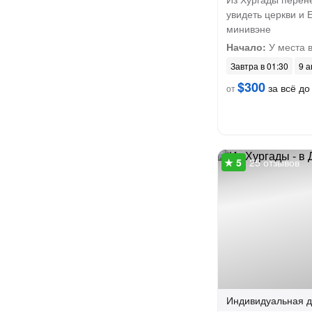
увидеть церкви и 
минивэне
Начало:
У места 
Завтра в 01:30
9 а
$300
за всё до 
от
25 отзывов
Индивидуальная
д