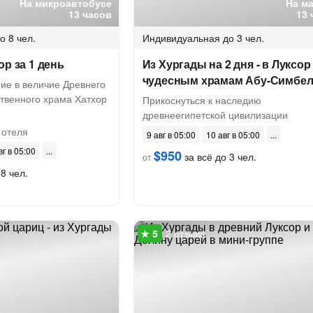
На микроавтобусе
На м
13 часов
13 
о 8 чел.
Индивидуальная
до 3 чел.
ор за 1 день
Из Хургады на 2 дня - в Луксор 
чудесным храмам Абу-Симбел
ие в величие Древнего
ственного храма Хатхор
Прикоснуться к наследию
древнеегипетской цивилизации
 отеля
9 авг в 05:00
10 авг в 05:00
вг в 05:00
$950
за всё до 3 чел.
от
8 чел.
2 отзыва