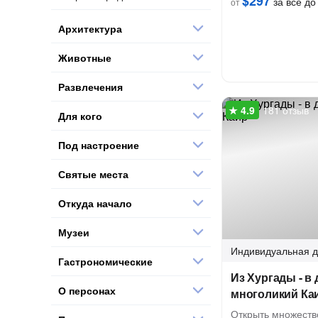
$297
за всё до 
от
Архитектура
Животные
Развлечения
181 отзыв
Для кого
Под настроение
Святые места
Откуда начало
Музеи
Индивидуальная
д
Гастрономические
Из Хургады - в
О персонах
многоликий Ка
Открыть множество