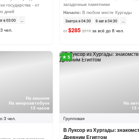
загадочные памятники
хи государства - от
х дней
Начало:
В любом месте Хургады
вг в 03:00
Завтра в 04:30
9 авг в 04:30
$285
3 чел.
за всё до 8 чел.
от
$518
3 отзыва
На машине
На микроавтобусе
На авт
13 часов
13 
о 3 чел.
Групповая
В Луксор из Хургады: знакомс
Древним Египтом
естись в мир пирамид,