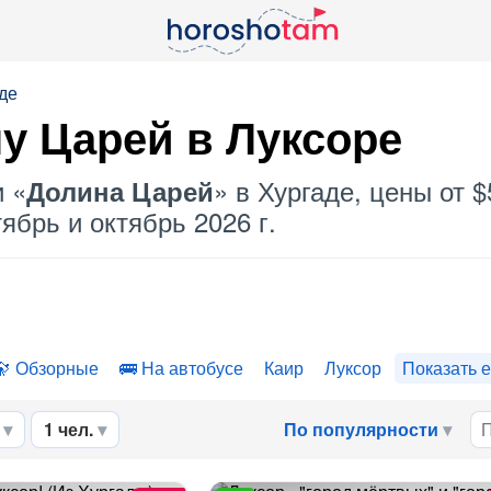
де
у Царей
в Луксоре
и «
» в Хургаде, цены от 
Долина Царей
ябрь и октябрь 2026 г.
Обзорные
На автобусе
Каир
Луксор
Показать 
1 чел.
По популярности