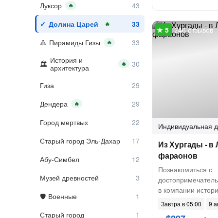
Луксор
🔥
Долина Царей
🔥
246 отзывов
Пирамиды Гизы
🔥
История и
🔥
архитектура
Гиза
Дендера
🔥
Город мертвых
Индивидуальная
д
Старый город Эль-Дахар
Из Хургады - в 
фараонов
Абу-Симбел
Познакомиться с
Музей древностей
достопримечатель
в компании истори
Военные
Завтра в 05:00
9 а
Старый город