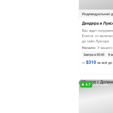
Индивидуальная
д
Дендера и Лукс
Вас ждет погружен
Египта: от величе
до тайн Луксора
Начало:
У вашего
Завтра в 05:00
9 а
$310
за всё до 
от
3 отзыва