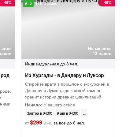
-
45%
-
45%
176 отзывов
ашине
На машине
часов
13 часов
Индивидуальная
до 8 чел.
ород
Из Хургады - в Дендеру и Луксор
Откройте врата в прошлое с экскурсией в
Дендеру и Луксор, где каждый камень
ороде.
хранит истории древних цивилизаций
и
вними
Начало:
У вашего отеля
Завтра в 04:00
9 авг в 04:00
$299
за всё до 8 чел.
от
$542