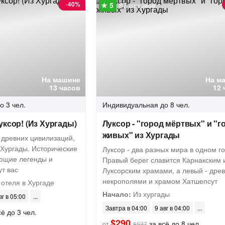
-
40%
87 отзывов
На машине
На м
13 часов
12 
о 3 чел.
Индивидуальная
до 8 чел.
уксор! (Из Хургады)
Луксор - "город мёртвых" и "г
живых" из Хургады
 древних цивилизаций,
 Хургады. Исторические
Луксор - два разных мира в одном г
ющие легенды и
Правый берег славится Карнакским 
т вас
Луксорским храмами, а левый - дре
некрополями и храмом Хатшепсут
отеля в Хургаде
Начало:
Из хургады
вг в 05:00
Завтра в 04:00
9 авг в 04:00
ё до 3 чел.
$290
за всё до 8 чел.
от
$527