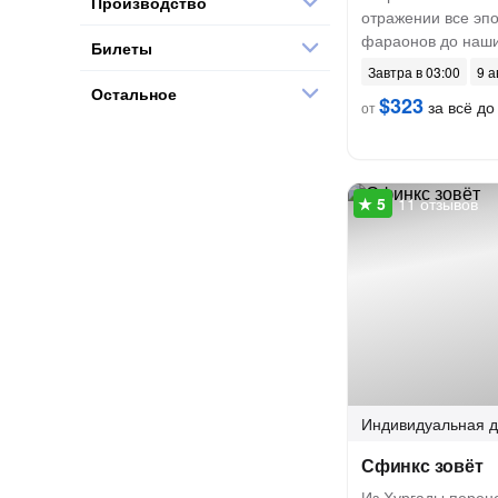
Производство
отражении все эпо
фараонов до наши
Билеты
Завтра в 03:00
9 а
Остальное
$323
за всё до 
от
11 отзывов
Индивидуальная
д
Сфинкс зовёт
Из Хургады перен