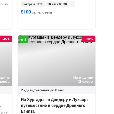
бботу
Завтра в 03:30
10 авг в 03:30
$100
за человека
-
45%
-
30%
11 отзывов
ашине
На машине
часов
12 часов
Индивидуальная
до 8 чел.
Из Хургады - в Дендеру и Луксор:
путешествие в сердце Древнего
х
Египта
ругие