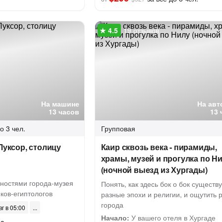
19 отзывов
На машине
На авт
13 часов
13 
о 3 чел.
Групповая
Луксор, столицу
Каир сквозь века - пирамиды,
храмы, музей и прогулка по Н
(ночной выезд из Хургады)
ностями города-музея
Понять, как здесь бок о бок существ
ков-египтологов
разные эпохи и религии, и ощутить 
города
вг в 05:00
Начало:
У вашего отеля в Хургаде