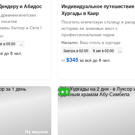
 Дендеру и Абидос
Индивидуальное путешествие
Хургады в Каир
 древнеегипетских
 посетив
Посетить египетскую столицу и раск
рамы Хатхор и Сети I
историю ее знаковых мест с
профессиональным гидом
ды
Начало:
Ваш отель в хургаде
вг в 05:00
Завтра в 02:00
9 авг в 02:00
ё до 8 чел.
$345
за всё до 8 чел.
от
9 отзывов
На машине