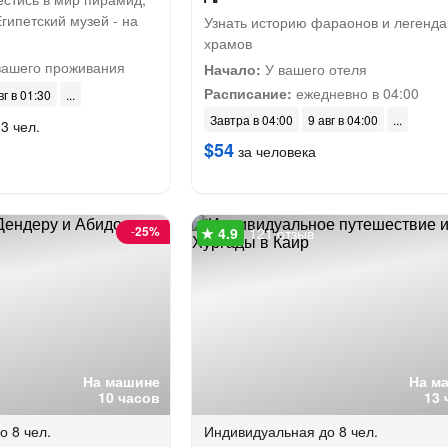
Египетский музей - на
Узнать историю фараонов и легенд
храмов
вашего проживания
Начало:
У вашего отеля
Расписание:
ежедневно в 04:00
вг в 01:30
Завтра в 04:00
9 авг в 04:00
3 чел.
$54
за человека
-
25%
121 отзыв
На машине
На м
10 часов
13 
о 8 чел.
Индивидуальная
до 8 чел.