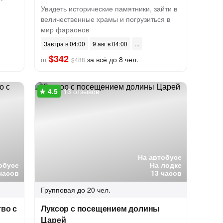
Увидеть исторические памятники, зайти в
величественные храмы и погрузиться в
мир фараонов
Завтра в 04:00
9 авг в 04:00
$342
за всё до 8 чел.
от
$488
13 отзывов
На автобусе
обусе
На лодке
часов
13 часов
Групповая
до 20 чел.
тво с
Луксор с посещением долины
Царей