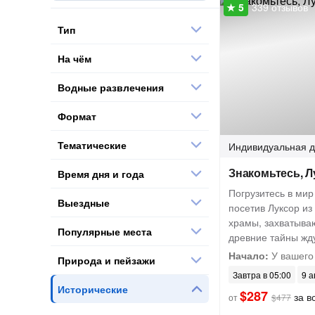
339 отзывов
Тип
На чём
Водные развлечения
Формат
Тематические
Индивидуальная
д
Знакомьтесь, Л
Время дня и года
Погрузитесь в мир
Выездные
посетив Луксор из
храмы, захватыва
Популярные места
древние тайны жду
Начало:
У вашего 
Природа и пейзажи
Завтра в 05:00
9 а
Исторические
$287
за вс
от
$477