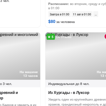
3 чел.
Расписание:
во вторник, среду и су
в 01:00
Завтра в 01:00
11 авг в 01:00
$80
за человека
24 отзыва
На машине
На м
13 часов
13 
о 3 чел.
Индивидуальная
до 8 чел.
 древний и
Из Хургады - в Луксор
ир
Увидеть один из крупнейших древни
храмов, грандиозный некрополь и д
 Каиров и увидеть в их