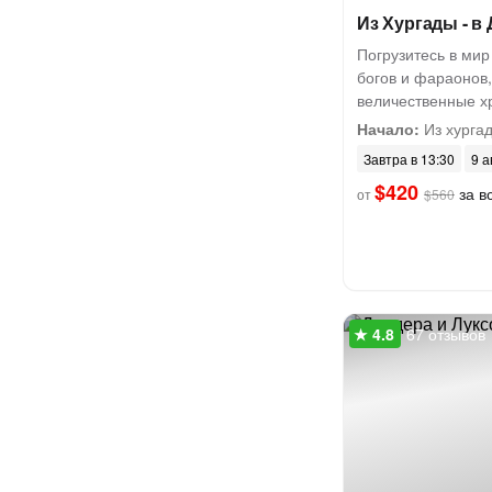
Из Хургады - в
Погрузитесь в мир
богов и фараонов,
величественные х
Начало:
Из хурга
Завтра в 13:30
9 а
$420
за вс
от
$560
67 отзывов