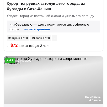
Курорт на руинах затонувшего города: из
Хургады в Сахл-Хашиш
Увидеть город из восточной сказки и узнать его легенду
«
набережную
— здесь получаются атмосферные
фото»
Завтра в 17:00
13 авг в 17:00
$72
за всё до 2 чел.
от
$80
15 отзывов
На машине
4.5 часа