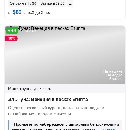
Сегодня в 15:30
Завтра в 09:30
$80
за всё до 3 чел.
от
5 отзывов
-
10%
На машине
На лодке
5 часов
Мини-группа
до 4 чел.
Эль-Гуна: Венеция в песках Египта
Оценить роскошный курорт, поплавать на лодке и
полюбоваться городом с высоты
«Пройдёте по
набережной
с шикарным белоснежными
яхтами и многочисленными магазинчиками»