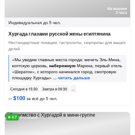
На машине
3 часа
Индивидуальная
до 5 чел.
Хургада глазами русской жены египтянина
Нестандартные локации, гастрохиты, сюрпризы для ваших
детей
«Мы увидим главные места города: мечеть Эль-Мина,
коптскую церковь,
набережную
Марина, первый отель
«Шератон», с которого начинался город, смотровую
площадку Хургады»
Сегодня в 15:30
Завтра в 09:30
$100
за всё до 5 чел.
от
8 отзывов