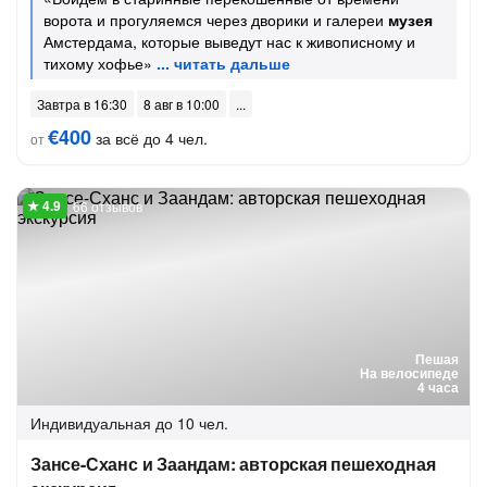
ворота и прогуляемся через дворики и галереи
музея
Амстердама, которые выведут нас к живописному и
тихому хофье»
Завтра в 16:30
8 авг в 10:00
€400
за всё до 4 чел.
от
66 отзывов
Пешая
На велосипеде
4 часа
Индивидуальная
до 10 чел.
Зансе-Сханс и Заандам: авторская пешеходная