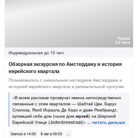
Пешая
2.5 часа
Индивидуальная
до 10 чел.
Обзорная экскурсия по Амстердаму и история
еврейского квартала
Познакомьтесь с уникальным наследием Амстердама и
историей еврейского квартала в увлекательной прогулке
«В моем рассказе прозвучат имена непосредственно
связанные с этим кварталом — Шабтай Цви, Барух
Спиноза, Якоб Исраэль Де Хаан и даже Рембрандт,
купивший себе дом (ныне дом-
музей
) на Широкой
Еврейской Улице (Jodenbreestraat)»
Завтра в 14:00
8 авг в 09:00