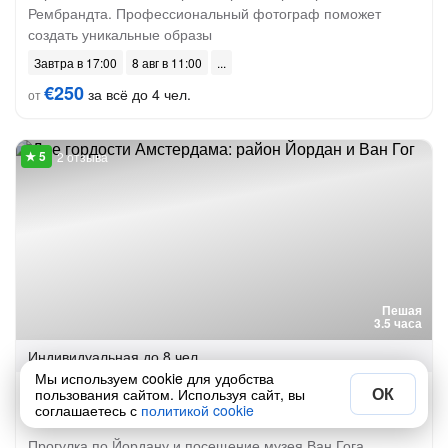
Рембрандта. Профессиональный фотограф поможет
создать уникальные образы
Завтра в 17:00
8 авг в 11:00
€250
за всё до 4 чел.
от
2 отзыва
Пешая
3.5 часа
Индивидуальная
до 8 чел.
Мы используем cookie для удобства
Две гордости Амстердама: район Йордан и Ван
ОК
пользования сайтом. Используя сайт, вы
соглашаетесь с
политикой cookie
Гог
Прогулка по Йордану и посещение музея Ван Гога