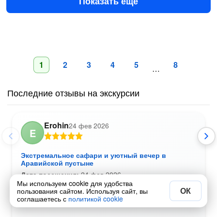
Показать ещё
1
2
3
4
5
8
…
Последние отзывы на экскурсии
Erohin
24 фев 2026
E
Экстремальное сафари и уютный вечер в
Аравийской пустыне
Дата посещения:
24 фев 2026
Мы используем cookie для удобства
Водитель профессионал, шоу отличное, еда так
ОК
пользования сайтом. Используя сайт, вы
себе. Море впечатлений
соглашаетесь с
политикой cookie