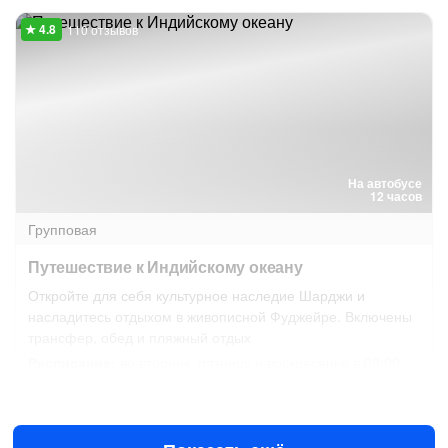
110 отзывов
На автобусе
12 часов
Групповая
Путешествие к Индийскому океану
Откройте для себя культурное наследие Шарджи и
насладитесь отдыхом в живописной Фуджейре. Включены
трансфер, обед и пляжный отдых
Расписание:
во вторник, пятницу и воскресенье в 08:00
11 авг в 08:00
14 авг в 08:00
$89
за человека