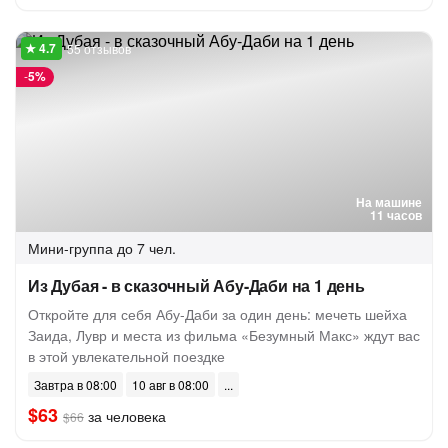
55 отзывов
-
5%
На машине
11 часов
Мини-группа
до 7 чел.
Из Дубая - в сказочный Абу-Даби на 1 день
Откройте для себя Абу-Даби за один день: мечеть шейха
Заида, Лувр и места из фильма «Безумный Макс» ждут вас
в этой увлекательной поездке
Завтра в 08:00
10 авг в 08:00
$63
за человека
$66