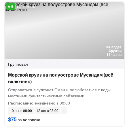
142 отзыва
На лодке
Круизы
13 часов
Групповая
Морской круиз на полуострове Мусандам (всё
включено)
Отправиться в султанат Оман и полюбоваться с воды
местными фантастическими пейзажами
Расписание:
ежедневно в 08:00
10 авг в 08:00
12 авг в 08:00
$75
за человека