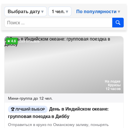
Выбрать дату
1 чел.
По популярности
289 отзывов
На лодке
Круизы
12 часов
Мини-группа
до 12 чел.
День в Индийском океане:
ЛУЧШИЙ ВЫБОР
групповая поездка в Диббу
Отправиться в круиз по Оманскому заливу, понырять