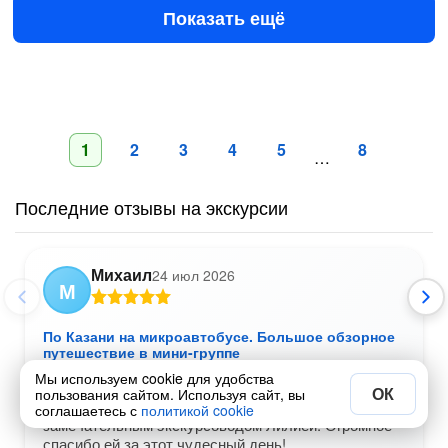
Показать ещё
1
2
3
4
5
8
…
Последние отзывы на экскурсии
Михаил
24 июл 2026
М
По Казани на микроавтобусе. Большое обзорное
путешествие в мини-группе
Дата посещения:
23 июл 2026
Мы используем cookie для удобства
ОК
пользования сайтом. Используя сайт, вы
Вчера побывали на обзорной экскурсии по Казани с
соглашаетесь с
политикой cookie
замечательным экскурсоводом Лилией. Огромное
спасибо ей за этот чудесный день!