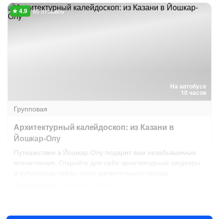
60 отзывов
На автобусе
10 часов
Групповая
Архитектурный калейдоскоп: из Казани в
Йошкар-Олу
Путешествие в Йошкар-Олу подарит вам незабываемые
впечатления. Откройте для себя архитектурные шедевры
и культурные тайны этого удивительного города
Расписание:
ежедневно в 09:00
Завтра в 09:00
9 авг в 09:00
3300 ₽
за человека