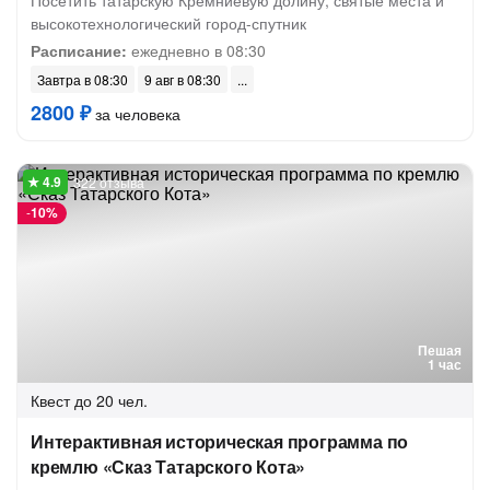
Посетить татарскую Кремниевую долину, святые места и
высокотехнологический город-спутник
Расписание:
ежедневно в 08:30
Завтра в 08:30
9 авг в 08:30
2800 ₽
за человека
322 отзыва
-
10%
Пешая
1 час
Квест
до 20 чел.
Интерактивная историческая программа по
кремлю «Сказ Татарского Кота»