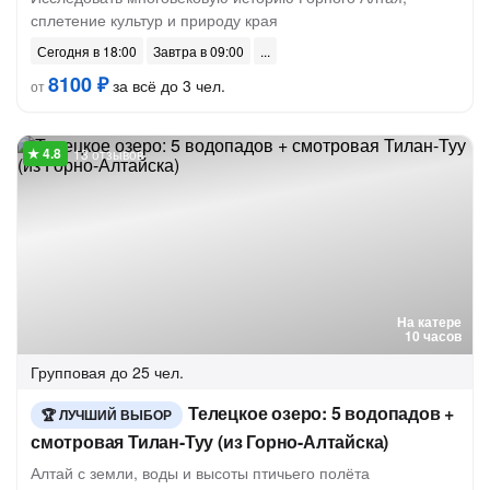
сплетение культур и природу края
Сегодня в 18:00
Завтра в 09:00
8100 ₽
за всё до 3 чел.
от
13 отзывов
На катере
10 часов
Групповая
до 25 чел.
Телецкое озеро: 5 водопадов +
ЛУЧШИЙ ВЫБОР
смотровая Тилан-Туу (из Горно-Алтайска)
Алтай с земли, воды и высоты птичьего полёта