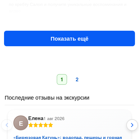
по хребту Салоп и получите уникальные воспоминания и
видео
Завтра в 08:00
9 авг в 08:00
14 000 ₽
за всё до 5 чел.
от
Показать ещё
1
2
Последние отзывы на экскурсии
Елена
1 авг 2026
Е
«Бирюзовая Катунь»: водопад, пещеры и горная