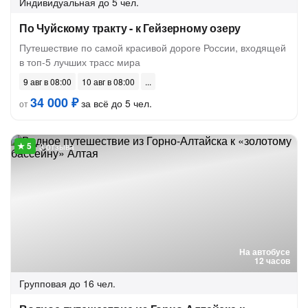
Индивидуальная
до 5 чел.
По Чуйскому тракту - к Гейзерному озеру
Путешествие по самой красивой дороге России, входящей
в топ-5 лучших трасс мира
9 авг в 08:00
10 авг в 08:00
34 000 ₽
за всё до 5 чел.
от
3 отзыва
На автобусе
12 часов
Групповая
до 16 чел.