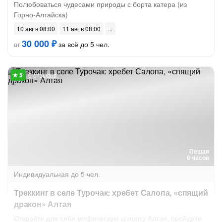
Полюбоваться чудесами природы с борта катера (из
Горно-Алтайска)
10 авг в 08:00
11 авг в 08:00
30 000 ₽
за всё до 5 чел.
от
6 отзывов
Пешая
6 часов
Индивидуальная
до 5 чел.
Треккинг в селе Турочак: хребет Салопа, «спящий
дракон» Алтая
Откройте для себя мифическую красоту Алтая, пройдите