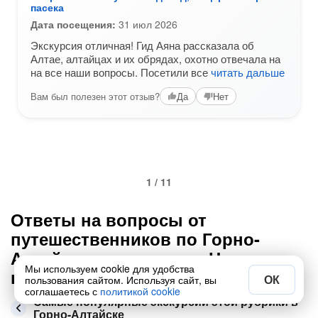
пасека
Дата посещения:
31 июл 2026
Экскурсия отличная! Гид Аяна рассказала об
Алтае, алтайцах и их обрядах, охотно отвечала на
на все наши вопросы. Посетили все
читать дальше
Вам был полезен этот отзыв?
Да
Нет
1 / 11
Ответы на вопросы от
путешественников по Горно-
Алтайску в категории «На
Мы используем cookie для удобства
выходные»
ОК
пользования сайтом. Используя сайт, вы
соглашаетесь с
политикой cookie
Самые популярные экскурсии этой рубрики в
Горно-Алтайске