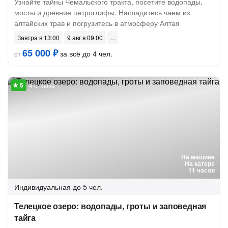
Узнайте тайны Чемальского тракта, посетите водопады,
мосты и древние петроглифы. Насладитесь чаем из
алтайских трав и погрузитесь в атмосферу Алтая
Завтра в 13:00
9 авг в 09:00
65 000 ₽
за всё до 4 чел.
от
4 отзыва
На машине
На катере
11 часов
Индивидуальная
до 5 чел.
Телецкое озеро: водопады, гроты и заповедная
тайга