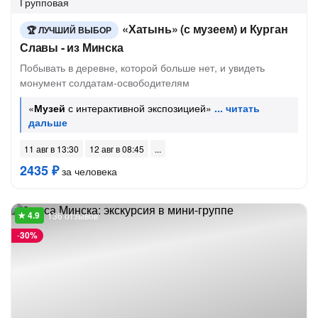
Групповая
«Хатынь» (с музеем) и Курган
ЛУЧШИЙ ВЫБОР
Славы - из Минска
Побывать в деревне, которой больше нет, и увидеть
монумент солдатам-освободителям
«
Музей
с интерактивной экспозицией»
11 авг в 13:30
12 авг в 08:45
2435 ₽
за человека
136 отзывов
-
30%