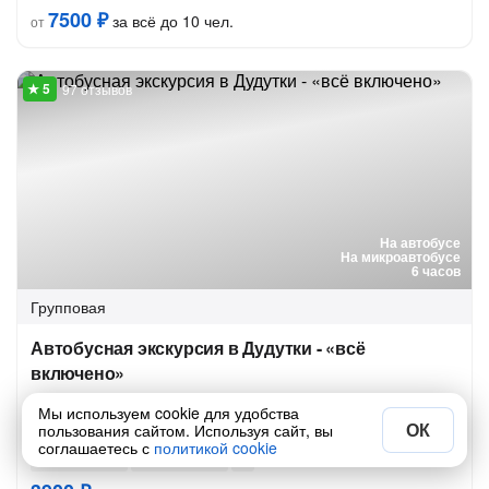
7500 ₽
за всё до 10 чел.
от
97 отзывов
На автобусе
На микроавтобусе
6 часов
Групповая
Автобусная экскурсия в Дудутки - «всё
включено»
Познакомиться с белорусскими традициями в музейном
Мы используем cookie для удобства
комплексе старинных народных ремёсел и технологий
ОК
пользования сайтом. Используя сайт, вы
соглашаетесь с
политикой cookie
16 авг в 11:00
21 авг в 10:00