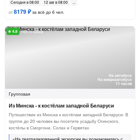
Сегодня в 08:00
12 авг в 08:00
8179 ₽
за всё до 6 чел.
от
169 отзывов
На автобусе
На микроавтобусе
11 часов
Групповая
Из Минска - к костёлам западной Беларуси
Путешествие из Минска к костёлам западной Беларуси. В
группе до 20 человек вы посетите усадьбу Огинского,
костёлы в Сморгони, Солах и Гервятах
«На театрализованной экскурсии вы познакомитесь с