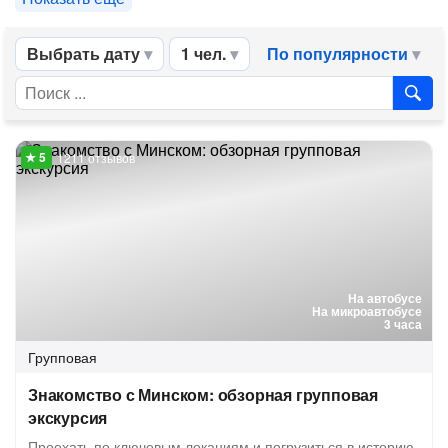
Выбрать дату
1 чел.
По популярности
1211 отзывов
На автобусе
На микроавтобусе
3 часа
Групповая
Знакомство с Минском: обзорная групповая
экскурсия
Проехать по ключевым локациям и погрузиться в историю