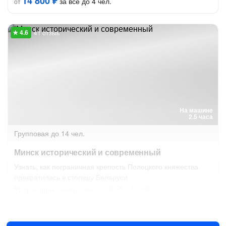
14 800 ₽
за всё до 4 чел.
от
41 отзыв
На машине
2.5 часа
Групповая
до 14 чел.
Минск исторический и современный
Узнать, как пограничная крепость Полоцкого княжества
превратилась в столицу Беларуси
Расписание:
ежедневно в 10:30 и 13:30
Сегодня в 10:30
Завтра в 10:30
1600 ₽
за человека