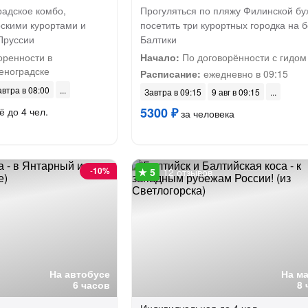
радское комбо,
Прогуляться по пляжу Филинской бу
скими курортами и
посетить три курортных городка на б
Пруссии
Балтики
оренности в
Начало:
По договорённости с гидом
еноградске
Расписание:
ежедневно в 09:15
автра в 08:00
Завтра в 09:15
9 авг в 09:15
5300 ₽
ё до 4 чел.
за человека
-
10%
12 отзывов
На автобусе
На м
6 часов
8 