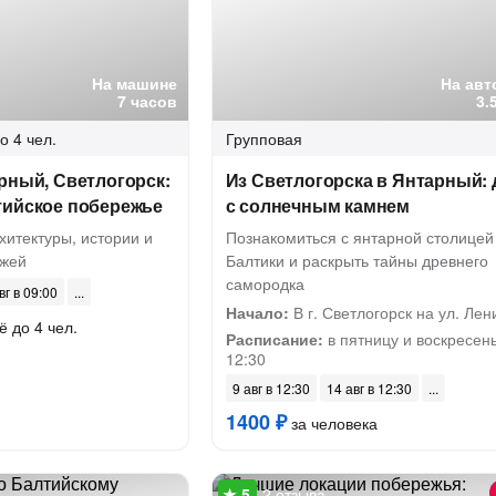
На машине
На авт
7 часов
3.
о 4 чел.
Групповая
рный, Светлогорск:
Из Светлогорска в Янтарный: 
тийское побережье
с солнечным камнем
хитектуры, истории и
Познакомиться с янтарной столицей
ажей
Балтики и раскрыть тайны древнего
самородка
вг в 09:00
Начало:
В г. Светлогорск на ул. Лен
ё до 4 чел.
Расписание:
в пятницу и воскресень
12:30
9 авг в 12:30
14 авг в 12:30
1400 ₽
за человека
2 отзыва