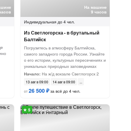
ашине
На машине
часов
9 часов
Индивидуальная
до 4 чел.
Из Светлогорска - в брутальный
Балтийск
де
Погрузитесь в атмосферу Балтийска,
ино
самого западного города России. Узнайте
о его истории, культурных пересечениях и
уникальных природных заповедниках
Начало:
На ж/д вокзале Светлогорск 2
13 авг в 09:00
14 авг в 09:00
26 500 ₽
за всё до 4 чел.
от
2 отзыва