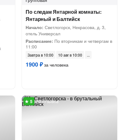
Групповая
По следам Янтарной комнаты:
з
Янтарный и Балтийск
Начало:
Светлогорск, Некрасова, д. 3,
отель Универсал
Расписание:
По вторникам и четвергам в
11:00
х
Завтра в 10:00
10 авг в 10:00
1900 ₽
за человека
20 отзывов