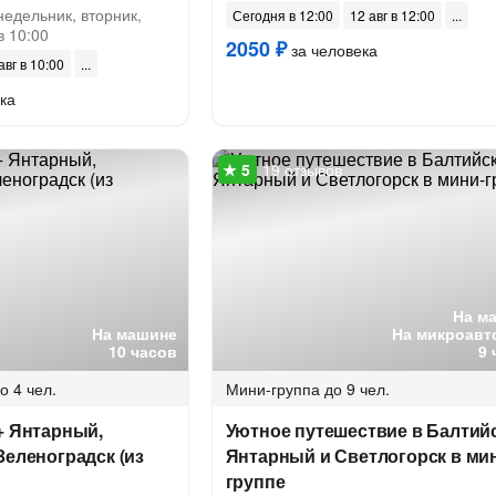
недельник, вторник,
Сегодня в 12:00
12 авг в 12:00
в 10:00
2050 ₽
за человека
авг в 10:00
ка
19 отзывов
На м
На машине
На микроавт
10 часов
9 
о 4 чел.
Мини-группа
до 9 чел.
+ Янтарный,
Уютное путешествие в Балтийс
Зеленоградск (из
Янтарный и Светлогорск в ми
группе