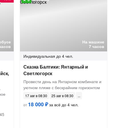
обусе
На машине
часов
7 часов
Индивидуальная
до 4 чел.
Сказка Балтики: Янтарный и
йск,
Светлогорск
Провести день на Янтарном комбинате и
уютном пляже с бескрайним горизонтом
,
ное
17 авг в 08:30
25 авг в 08:30
18 000 ₽
за всё до 4 чел.
от
:45