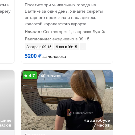
хты и
Посетите три уникальных города на
ерегу
Балтике за один день. Узнайте секреты
янтарного промысла и насладитесь
красотой королевского курорта
Начало:
Светлогорск 1, заправка Лукойл
Расписание:
ежедневно в 09:15
Завтра в 09:15
9 авг в 09:15
5200 ₽
за человека
240 отзывов
ашине
На автобусе
часов
7 часов