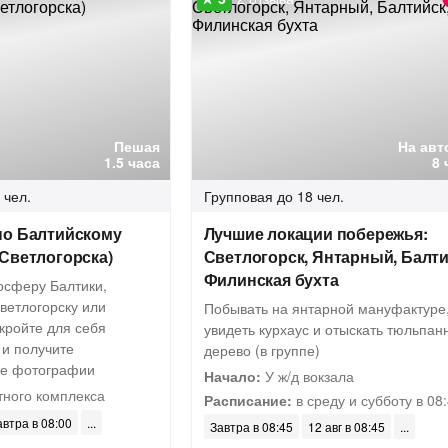
Пешая
На авт
1.5 часа
8 
 чел.
Групповая
до 18 чел.
по Балтийскому
Лучшие локации побережья:
Светлогорска)
Светлогорск, Янтарный, Балти
Филинская бухта
осферу Балтики,
ветлогорску или
Побывать на янтарной мануфактуре
кройте для себя
увидеть курхаус и отыскать тюльпан
 и получите
дерево (в группе)
е фотографии
Начало:
У ж/д вокзала
тного комплекса
Расписание:
в среду и субботу в 08
автра в 08:00
Завтра в 08:45
12 авг в 08:45