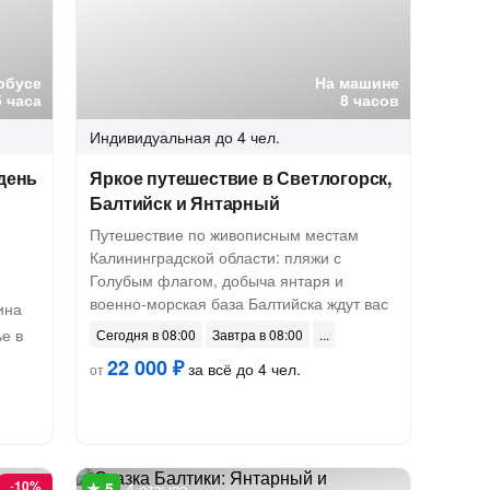
обусе
На машине
5 часа
8 часов
Индивидуальная
до 4 чел.
день
Яркое путешествие в Светлогорск,
Балтийск и Янтарный
Путешествие по живописным местам
Калининградской области: пляжи с
Голубым флагом, добыча янтаря и
военно-морская база Балтийска ждут вас
ина
е в
Сегодня в 08:00
Завтра в 08:00
22 000 ₽
за всё до 4 чел.
от
-
10%
4 отзыва