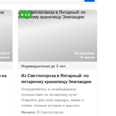
24 отзыва
обусе
На машине
часов
5 часов
Индивидуальная
до 3 чел.
и на
Из Светлогорска в Янтарный: по
янтарному хранилищу Земландии
Отправляйтесь в незабываемое
путешествие по янтарному пути!
Откройте для себя карьеры, замки и
пляжи, полные истории и красоты
Начало:
В Светлогорске