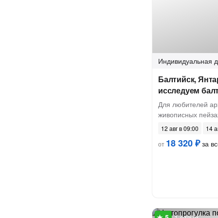
Индивидуальная
д
Балтийск, Янта
исследуем бал
Для любителей ар
живописных пейз
12 авг в 09:00
14 а
18 320 ₽
за вс
от
1 отзыв