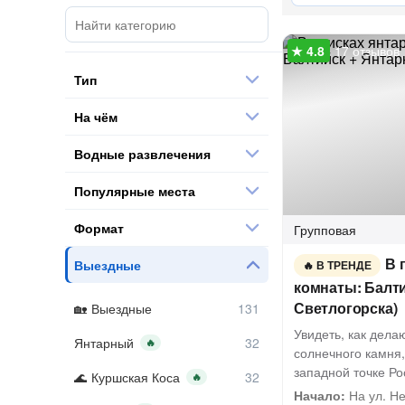
17 отзывов
Тип
На чём
Водные развлечения
Популярные места
Формат
Групповая
В 
Выездные
В ТРЕНДЕ
комнаты: Балти
Светлогорска)
Выездные
Увидеть, как дела
Янтарный
🔥
солнечного камня,
западной точке Ро
Куршская Коса
🔥
Начало:
На ул. Н