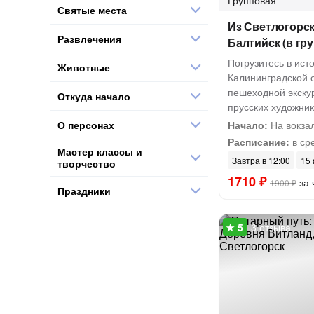
Групповая
Святые места
Из Светлогорск
Развлечения
Балтийск (в гру
Погрузитесь в ист
Животные
Калининградской о
пешеходной экскур
Откуда начало
прусских художник
О персонах
Начало:
На вокзал
Расписание:
в сре
Мастер классы и
Завтра в 12:00
15 
творчество
1710 ₽
за 
1900 ₽
Праздники
3 отзыва