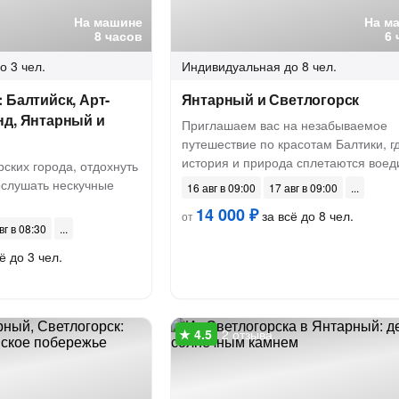
На машине
На м
8 часов
6 
о 3 чел.
Индивидуальная
до 8 чел.
 Балтийск, Арт-
Янтарный и Светлогорск
нд, Янтарный и
Приглашаем вас на незабываемое
путешествие по красотам Балтики, г
история и природа сплетаются воед
ских города, отдохнуть
ослушать нескучные
16 авг в 09:00
17 авг в 09:00
14 000 ₽
за всё до 8 чел.
от
вг в 08:30
ё до 3 чел.
2 отзыва