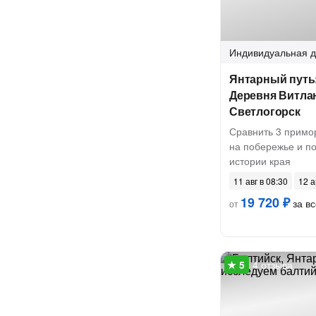
Индивидуальная
д
Янтарный путь:
Деревня Витла
Светлогорск
Сравнить 3 примор
на побережье и п
истории края
11 авг в 08:30
12 а
19 720 ₽
за вс
от
4 отзыва