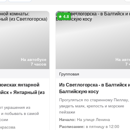
17 отзывов
На автобусе
На авт
7 часов
7 
Групповая
поисках янтарной
Из Светлогорска - в Балтийск 
Балтийскую косу
йск + Янтарный (из
Прогуляться по старинному Пиллау,
увидеть маяк, крепость и морские
ют украшения из
пейзажи
 и побывать в самой
ссии
Начало:
На улице Ленина
Расписание:
в пятницу в 12:00
екрасова