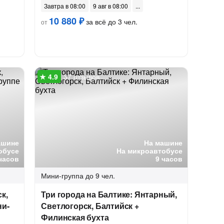
Завтра в 08:00
9 авг в 08:00
10 880 ₽
за всё до 3 чел.
от
37 отзывов
ашине
На машине
обусе
На микроавтобусе
часов
9 часов
Мини-группа
до 9 чел.
к,
Три города на Балтике: Янтарный,
ни-
Светлогорск, Балтийск +
Филинская бухта