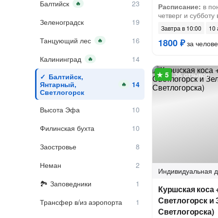
Балтийск
🔥
Расписание:
в по
четверг и субботу 
Зеленоградск
Завтра в 10:00
10 
Танцующий лес
🔥
1800 ₽
за челове
Калининград
🔥
36 отзывов
Балтийск,
Янтарный,
🔥
Светлогорск
Высота Эфа
Филинская бухта
Заостровье
Неман
Индивидуальная
д
Заповедники
Куршская коса 
Светлогорск и 
Трансфер в/из аэропорта
Светлогорска)