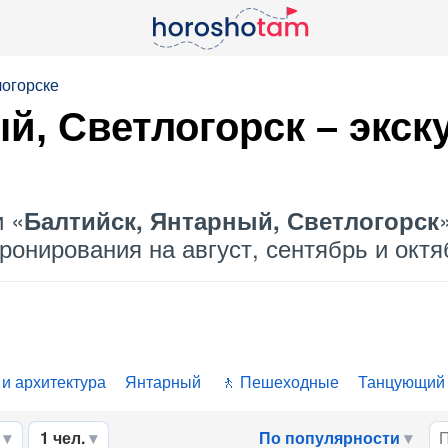
логорске
й, Светлогорск – экск
и «
Балтийск, Янтарный, Светлогорск
ронирования на август, сентябрь и октяб
 и архитектура
Янтарный
Пешеходные
Танцующий 
1 чел.
По популярности