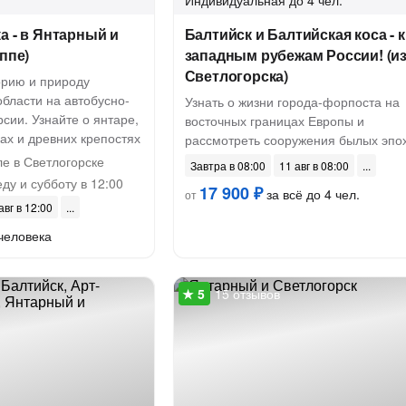
Индивидуальная
до 4 чел.
а - в Янтарный и
Балтийск и Балтийская коса - к
ппе)
западным рубежам России! (и
Светлогорска)
орию и природу
бласти на автобусно-
Узнать о жизни города-форпоста на
сии. Узнайте о янтаре,
восточных границах Европы и
ах и древних крепостях
рассмотреть сооружения былых эпо
е в Светлогорске
Завтра в 08:00
11 авг в 08:00
ду и субботу в 12:00
17 900 ₽
за всё до 4 чел.
от
авг в 12:00
человека
15 отзывов