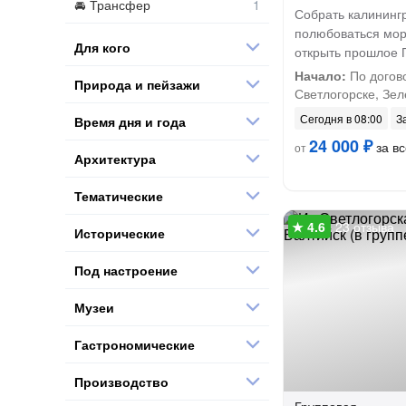
Трансфер
Собрать калининг
полюбоваться мор
Для кого
открыть прошлое 
Начало:
По догов
Природа и пейзажи
Светлогорске, Зел
Сегодня в 08:00
З
Время дня и года
24 000 ₽
за вс
от
Архитектура
Тематические
23 отзыва
Исторические
Под настроение
Музеи
Гастрономические
Производство