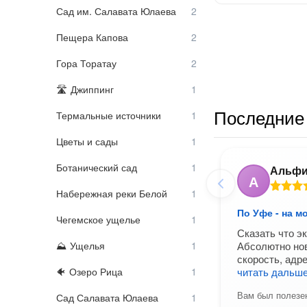
Сад им. Салавата Юлаева
Пещера Капова
Гора Торатау
Джиппинг
Последние 
Термальные источники
Цветы и сады
Ботанический сад
Альф
А
Набережная реки Белой
По Уфе - на м
Чегемское ущелье
Сказать что эк
Ущелья
Абсолютно нов
скорость, адр
Озеро Рица
читать дальш
Вам был полезен
Сад Салавата Юлаева