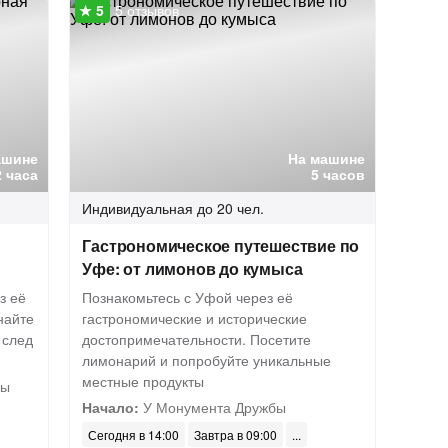
5 отзывов
ашине
На машине
2 часа
5 часов
Индивидуальная
до 20 чел.
Гастрономическое путешествие по
Уфе: от лимонов до кумыса
з её
Познакомьтесь с Уфой через её
найте
гастрономические и исторические
 след
достопримечательности. Посетите
лимонарий и попробуйте уникальные
местные продукты
бы
Начало:
У Монумента Дружбы
Сегодня в 14:00
Завтра в 09:00