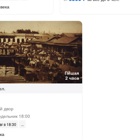
овека
Пешая
2 часа
ел.
й двор
дельник 18:00
вг в 18:30
ка