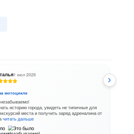
талья
1 июл 2026
на мотоцикле
По У
 незабываемо!
Илья
нать историю города, увидеть не типичные для
Комф
кскурсий места и получить заряд адреналина от
куче 
на
читать дальше
новы