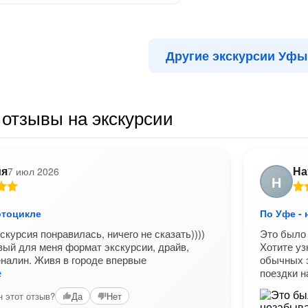
Другие экскурсии Уфы
отзывы на экскурсии
ия
На
7 июл 2026
Н
отоцикле
По Уфе - 
скурсия понравилась, ничего не сказать))))
Это было
ый для меня формат экскурсии, драйв,
Хотите уз
еналин. Живя в городе впервые
обычных э
е
поездки 
 этот отзыв?
Да
Нет