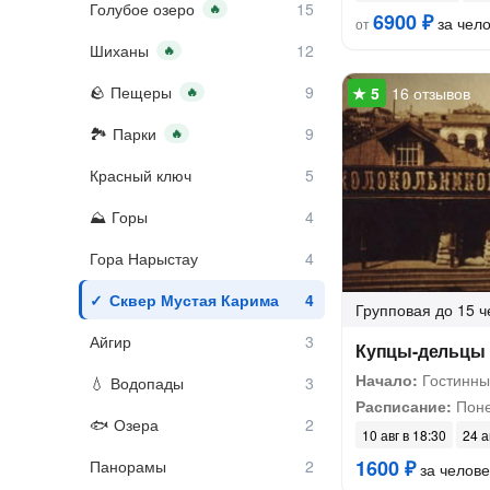
Голубое озеро
🔥
6900 ₽
за чел
от
Шиханы
🔥
Пещеры
16 отзывов
🔥
Парки
🔥
Красный ключ
Горы
Гора Нарыстау
Сквер Мустая Карима
Групповая
до 15 ч
Айгир
Купцы-дельцы
Начало:
Гостинны
Водопады
Расписание:
Поне
Озера
10 авг в 18:30
24 а
1600 ₽
Панорамы
за челове