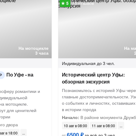
15 отзывов
На мотоцикле
На м
3 часа
Индивидуальная
до 3 чел.
По Уфе - на
Исторический центр Уфы:
Р
обзорная экскурсия
Познакомьтесь с историей Уфы чере
мосферу романтики и
главные достопримечательности. Уз
дивидуальной
о событиях и личностях, оставивших
на мотоцикле.
в истории города
ут для ценителей
тории
Начало:
В районе монумента Друж
ого двора
10 авг в 08:00
11 авг в 08:00
авг в 18:00
6500 ₽
за всё до 3 чел.
от