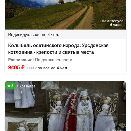
На автобусе
6 часов
Индивидуальная
до 4 чел.
Колыбель осетинского народа: Урсдонская
котловина - крепости и святые места
Расписание:
По договоренности
9405 ₽
за всё до 4 чел.
9900 ₽
16 отзывов
Пешая