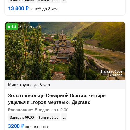
13 800 ₽
за всё до 3 чел.
579 отзывов
На автобусе
7 часов
Мини-группа
до 8 чел.
Золотое кольцо Северной Осетии: четыре
ущелья и «город мертвых» Даргавс
Расписание:
Ежедневно в 9:00
Завтра в 09:00
8 авг в 09:00
3200 ₽
за человека