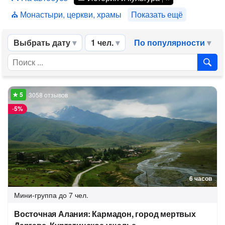
Монастыри, церкви, храмы
Показать ещё
Выбрать дату
1 чел.
По популярности
3058 отзывов
-
5%
6 часов
Мини-группа
до 7 чел.
Восточная Алания: Кармадон, город мертвых