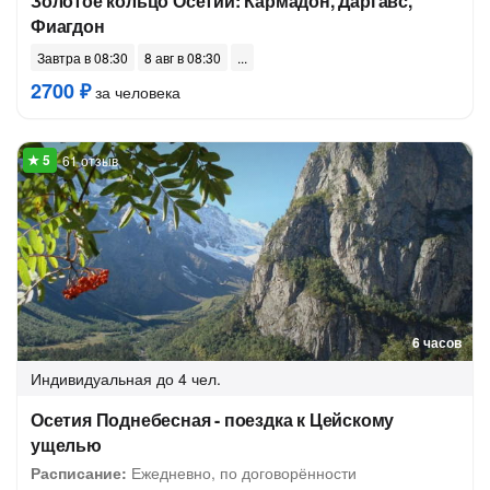
Золотое кольцо Осетии: Кармадон, Даргавс,
Фиагдон
Завтра в 08:30
8 авг в 08:30
2700 ₽
за человека
61 отзыв
6 часов
Индивидуальная
до 4 чел.
Осетия Поднебесная - поездка к Цейскому
ущелью
Расписание:
Ежедневно, по договорённости