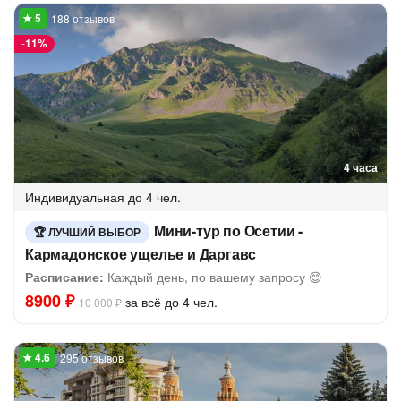
188 отзывов
-
11%
4 часа
Индивидуальная
до 4 чел.
Мини-тур по Осетии -
ЛУЧШИЙ ВЫБОР
Кармадонское ущелье и Даргавс
Расписание:
Каждый день, по вашему запросу 😊
8900 ₽
за всё до 4 чел.
10 000 ₽
295 отзывов