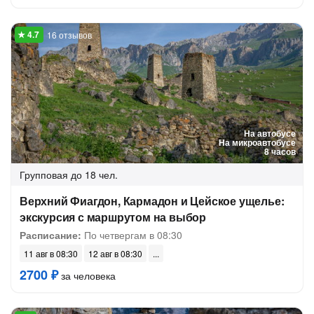
16 отзывов
На автобусе
На микроавтобусе
8 часов
Групповая
до 18 чел.
Верхний Фиагдон, Кармадон и Цейское ущелье:
экскурсия с маршрутом на выбор
Расписание:
По четвергам в 08:30
11 авг в 08:30
12 авг в 08:30
2700 ₽
за человека