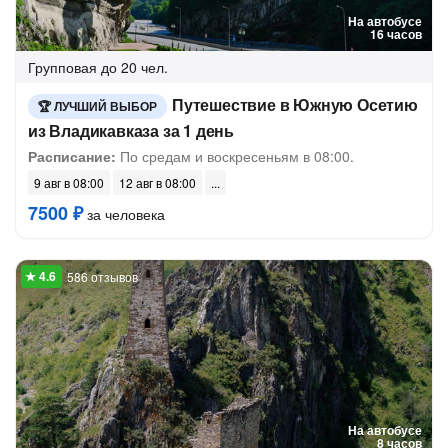
На автобусе
16 часов
Групповая
до 20 чел.
Путешествие в Южную Осетию
ЛУЧШИЙ ВЫБОР
из Владикавказа за 1 день
Расписание:
По средам и воскресеньям в 08:00.
9 авг в 08:00
12 авг в 08:00
7500 ₽
за человека
586 отзывов
На автобусе
8 часов