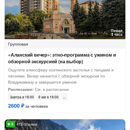
Пешая
2 часа
Групповая
«Аланский вечер»: этно-программа с ужином и
обзорной экскурсией (на выбор)
Ощутите атмосферу осетинского застолья с танцами и
песнями. Вечер начнется с обзорной экскурсии по
Владикавказу и завершится ужином
Расписание:
См. в расписании
Завтра в 16:00
9 авг в 16:00
2600 ₽
за человека
413 отзывов