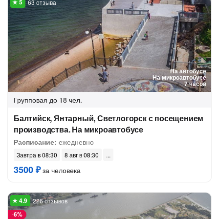
63 отзыва
На автобусе
На микроавтобусе
7 часов
Групповая
до 18 чел.
Балтийск, Янтарный, Светлогорск с посещением
производства. На микроавтобусе
Расписание:
ежедневно
Завтра в 08:30
8 авг в 08:30
3500 ₽
за человека
226 отзывов
-
6%