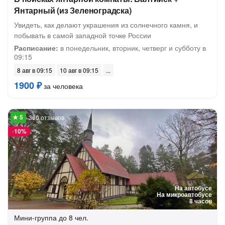
Янтарный (из Зеленоградска)
Увидеть, как делают украшения из солнечного камня, и
побывать в самой западной точке России
Расписание:
в понедельник, вторник, четверг и субботу в
09:15
8 авг в 09:15
10 авг в 09:15
1900 ₽
за человека
360 отзывов
-
10%
На автобусе
На микроавтобусе
8 часов
Мини-группа
до 8 чел.