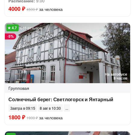
Расписание:
9.00
4000 ₽
за человека
4500 ₽
646 отзывов
-
5%
На автобусе
8 часов
Групповая
Солнечный берег: Светлогорск и Янтарный
Завтра в 09:15
8 авг в 10:30
1800 ₽
за человека
1900 ₽