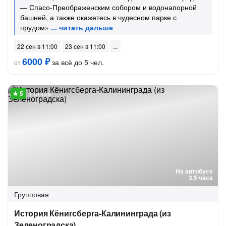
— Спасо-Преображенским собором и водонапорной
башней, а также окажетесь в чудесном парке с
прудом»
22 сен в 11:00
23 сен в 11:00
6000 ₽
за всё до 5 чел.
от
1 отзыв
На автобусе
3.5 часа
Групповая
История Кёнигсберга-Калининграда (из
Зеленоградска)