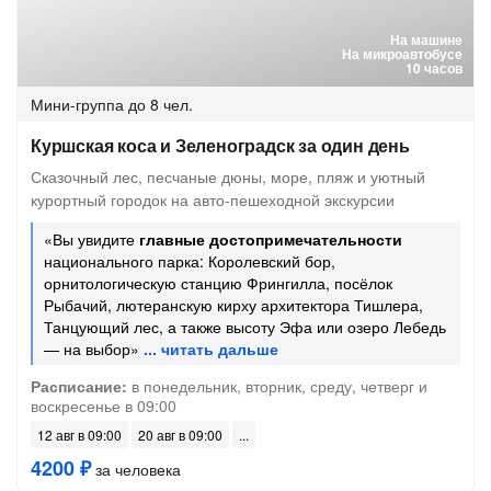
На машине
На микроавтобусе
10 часов
Мини-группа
до 8 чел.
Куршская коса и Зеленоградск за один день
Сказочный лес, песчаные дюны, море, пляж и уютный
курортный городок на авто-пешеходной экскурсии
«Вы увидите
главные достопримечательности
национального парка: Королевский бор,
орнитологическую станцию Фрингилла, посёлок
Рыбачий, лютеранскую кирху архитектора Тишлера,
Танцующий лес, а также высоту Эфа или озеро Лебедь
— на выбор»
Расписание:
в понедельник, вторник, среду, четверг и
воскресенье в 09:00
12 авг в 09:00
20 авг в 09:00
4200 ₽
за человека