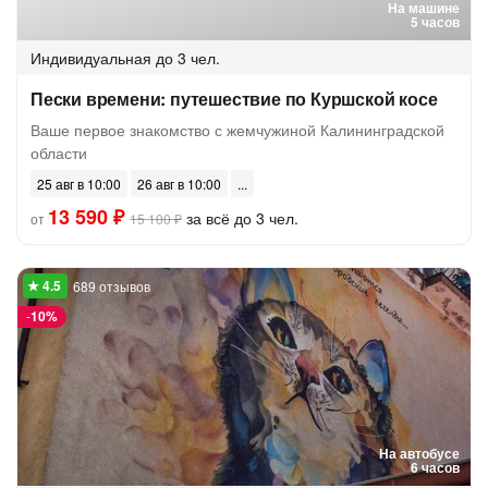
На машине
5 часов
Индивидуальная
до 3 чел.
Пески времени: путешествие по Куршской косе
Ваше первое знакомство с жемчужиной Калининградской
области
25 авг в 10:00
26 авг в 10:00
13 590 ₽
за всё до 3 чел.
от
15 100 ₽
689 отзывов
-
10%
На автобусе
6 часов