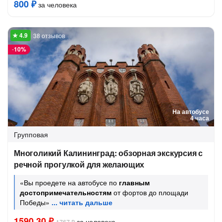
800 ₽
за человека
38 отзывов
-
10%
На автобусе
4 часа
Групповая
Многоликий Калининград: обзорная экскурсия с
речной прогулкой для желающих
«Вы проедете на автобусе по
главным
достопримечательностям
от фортов до площади
Победы»
1590.30 ₽
за человека
1767 ₽