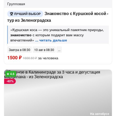
Групповая
Знакомство с Куршской косой -
ЛУЧШИЙ ВЫБОР
тур из Зеленоградска
«Куршская коса — это уникальный памятник природы,
знакомство
с которым подарит вам массу
впечатлений»
Завтра в 08:30
10 авг в 08:30
1500 ₽
за человека
1666.60 ₽
20 отзывов
-
40%
На автобусе