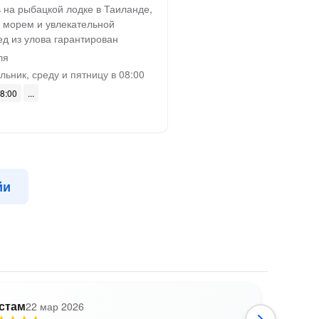
 на рыбацкой лодке в Таиланде,
 морем и увлекательной
ед из улова гарантирован
ля
ьник, среду и пятницу в 08:00
08:00
йи
стам
22 мар 2026
Л