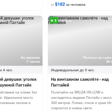
$182
за человека
от
1 отзыв
На машине
Полеты на само
7 часов
30 
о 4 чел.
Индивидуальная
до 3 чел.
й девушки: уголок
На винтажном самолёте - над
 шумной Паттайе
Паттайей
ойствием на пляже Хат
Полетайте на WILGA HS-LOW и
йе. Идеальное место
насладитесь видами Паттайи с высо
оснежным песком и
300 метров. Пляжи, отели и храм И
откроются в новом свете