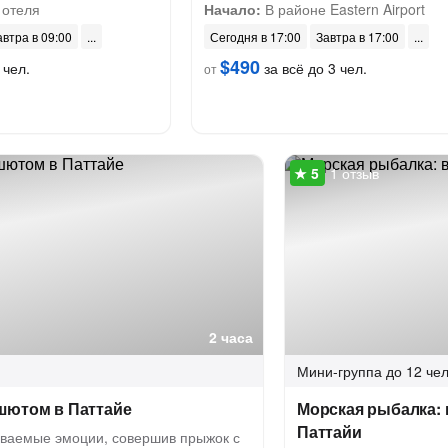
 отеля
Начало:
В районе Eastern Airport
автра в 09:00
Сегодня в 17:00
Завтра в 17:00
$490
 чел.
за всё до 3 чел.
от
1 отзыв
2 часа
Мини-группа
до 12 чел
шютом в Паттайе
Морская рыбалка: 
Паттайи
ваемые эмоции, совершив прыжок с