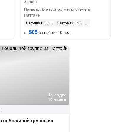
хлопот
Начало:
В аэропорту или отеле в
Паттайе
Сегодня в 08:30
Завтра в 08:30
$65
за всё до 10 чел.
от
На лодке
10 часов
.
в небольшой группе из