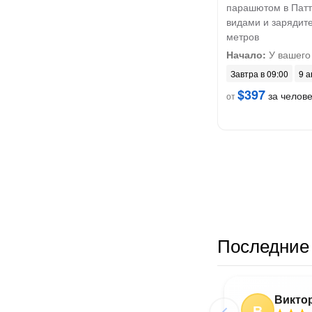
парашютом в Патт
видами и зарядит
метров
Начало:
У вашего
Завтра в 09:00
9 а
$397
за челов
от
Последние 
Викто
В