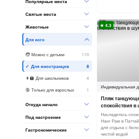
Популярные места
Святые места
4 отзыва
Животные
Для кого
Можно с детьми
Для иностранцев
Для школьников
Индивидуальная
д
Только для взрослых
Пляж танцующе
Откуда начало
спокойствия в
Насладитесь спок
Под настроение
Нанг Рам в Патта
для отдыха с бел
Гастрономические
чистой водой