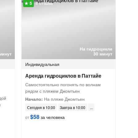
4 отзыва
На гидроцикле
минут
30 минут
Индивидуальная
Аренда гидроциклов в Паттайе
Самостоятельно погонять по волнам
рядом с пляжем Джомтьен
дой
Начало:
На пляже Джомтьен
и
Сегодня в 10:00
Завтра в 10:00
$58
за человека
от