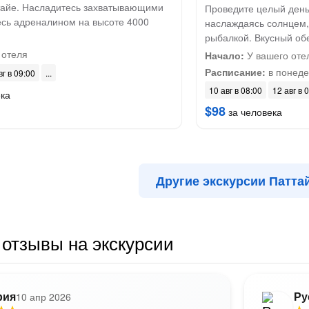
айе. Насладитесь захватывающими
Проведите целый день
есь адреналином на высоте 4000
наслаждаясь солнцем,
рыбалкой. Вкусный об
 отеля
Начало:
У вашего оте
Расписание:
в понедел
вг в 09:00
10 авг в 08:00
12 авг в 
ека
$98
за человека
Другие экскурсии Патта
отзывы на экскурсии
рия
Ру
10 апр 2026