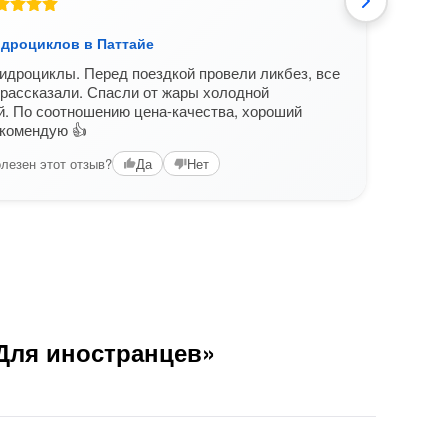
идроциклов в Паттайе
На г
дроциклы. Перед поездкой провели ликбез, все
Выбр
рассказали. Спасли от жары холодной
снорк
й. По соотношению цена-качества, хороший
👍🏻,
екомендую 👍
лезен этот отзыв?
Да
Нет
Вам б
«Для иностранцев»