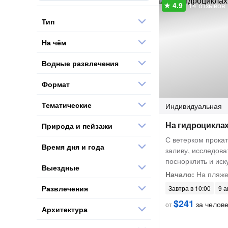
14 отзывов
Тип
На чём
Водные развлечения
Формат
Тематические
Индивидуальная
На гидроциклах
Природа и пейзажи
С ветерком прока
Время дня и года
заливу, исследова
поснорклить и иск
Выездные
Начало:
На пляже
Развлечения
Завтра в 10:00
9 а
$241
за челов
от
Архитектура