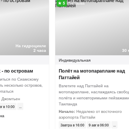
3 отзыва
На гидроцикле
2 часа
30 
Индивидуальная
 - по островам
Полёт на мотопараплане над
Паттайей
титься по Сиамскому
ть несколько островов,
Взлетите над Паттайей на
упаться
мотопараплане, наслаждаясь свобо
полёта и неповторимыми пейзажам
 Джомтьен
Таиланда
вг в 10:00
Начало:
Недалеко от восточного
ека
аэропорта Паттайи
Завтра в 16:00
9 авг в 06:00