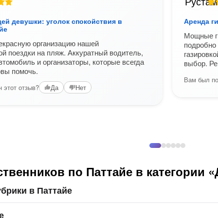
ей девушки: уголок спокойствия в
Аренда г
йе
Мощные ги
екрасную организацию нашей
подробно 
й поездки на пляж. Аккуратный водитель,
газировко
томобиль и организаторы, которые всегда
выбор. Р
овы помочь.
Вам был по
 этот отзыв?
Да
Нет
твенников по Паттайе в категории 
брики в Паттайе
е