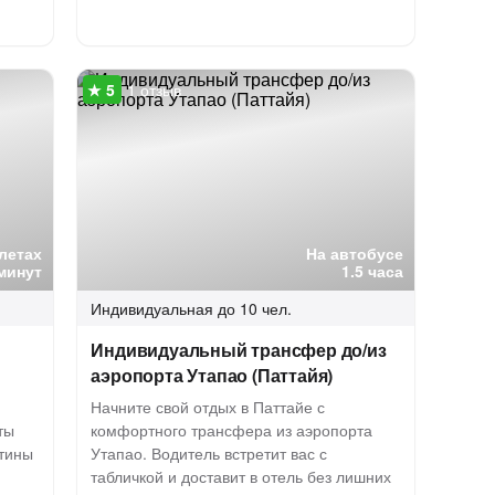
1 отзыв
летах
На автобусе
минут
1.5 часа
Индивидуальная
до 10 чел.
Индивидуальный трансфер до/из
аэропорта Утапао (Паттайя)
Начните свой отдых в Паттайе с
ты
комфортного трансфера из аэропорта
стины
Утапао. Водитель встретит вас с
табличкой и доставит в отель без лишних