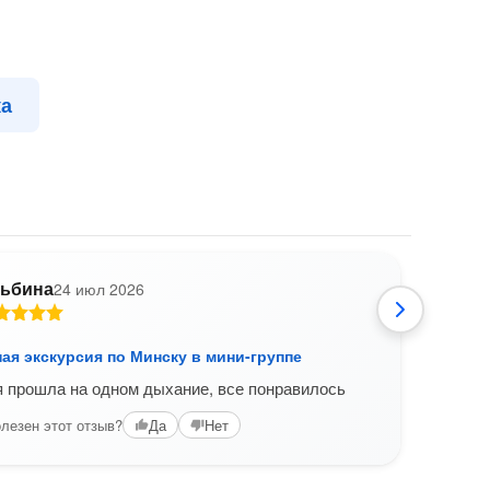
ка
ьбина
24 июл 2026
A
ая экскурсия по Минску в мини-группе
Пеше
 прошла на одном дыхание, все понравилось
Боль
экску
лезен этот отзыв?
Да
Нет
Бело
Реко
Вам б