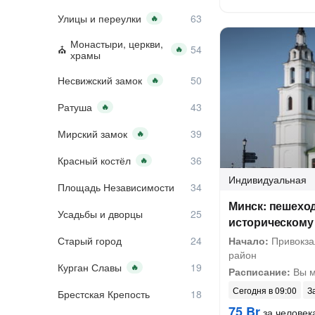
Улицы и переулки
🔥
Монастыри, церкви,
🔥
храмы
Несвижский замок
🔥
Ратуша
🔥
Мирский замок
🔥
Красный костёл
🔥
Индивидуальная
Площадь Независимости
Минск: пешеход
Усадьбы и дворцы
историческому
Старый город
Начало:
Привокза
район
Курган Славы
🔥
Расписание:
Вы м
Сегодня в 09:00
З
Брестская Крепость
75 Br
за человек