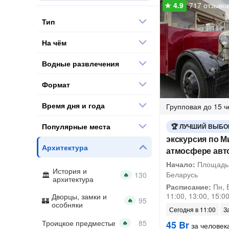
717 отзыво
Тип
На чём
Водные развлечения
Формат
Время дня и года
Групповая
до 15 ч
Популярные места
ЛУЧШИЙ ВЫБО
экскурсия по М
Архитектура
атмосфере авто
Начало:
Площадь 
История и
Беларусь
🔥
архитектура
Расписание:
Пн, В
11:00, 13:00, 15:00
Дворцы, замки и
🔥
особняки
Сегодня в 11:00
З
Троицкое предместье
45 Br
🔥
за человек