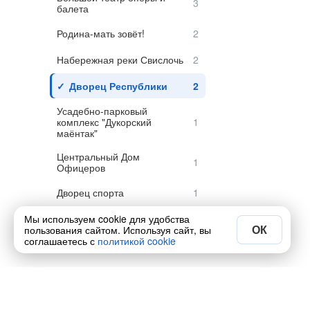
балета
Родина-мать зовёт!
Набережная реки Свислочь
Дворец Республики
Усадебно-парковый
комплекс "Дукорский
маёнтак"
Центральный Дом
Офицеров
Дворец спорта
Мы используем cookie для удобства
ГУМ, универмаг
ОК
пользования сайтом. Используя сайт, вы
соглашаетесь с
политикой cookie
ЦУМ
Железнодорожный вокзал
Главпочтамт