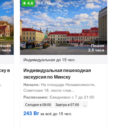
318 отзывов
Пешая
Пешая
5 часа
2.5 часа
Индивидуальная
до 15 чел.
ску в
Индивидуальная пешеходная
экскурсия по Минску
,
Начало:
На площади Независимости,
Советская 18, около глав...
Расписание:
Ежедневно с 7 до 21:00
Сегодня в 09:00
Завтра в 07:00
243 Br
за всё до 15 чел.