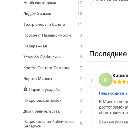
Необычные дома
Лидский замок
Театр оперы и балета
Проспект Независимости
Набережная
Последние 
Усадьба Любанских
Костёл Святого Симеона
Кирил
Ворота Минска
К
Парки и усадьбы
Пешеходная э
Пищаловский замок
В Минске впе
достопримеча
Дом правительства
об истории го
Национальная библиотека
Вам был полезен
Беларуси