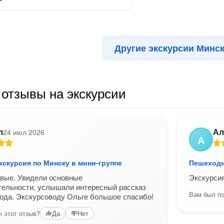
Другие экскурсии Минс
отзывы на экскурсии
л
Ал
24 июл 2026
А
кскурсия по Минску в мини-группе
Пешеходн
рвые. Увидели основные
Экскурсия
тельности, услышали интересный рассказ
Вам был по
рода. Экскурсоводу Ольге большое спасибо!
 этот отзыв?
Да
Нет