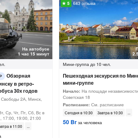
в
643 отзыва
На автобусе
1 час 15 минут
2.
ел.
Мини-группа
до 10 чел.
Обзорная
Пешеходная экскурсия по Мин
Р
мини-группе
инску в ретро-
буса 30х годов
Начало:
На площади независимости
Советская 18
Свободы 2А, Минск,
Расписание:
См. расписание
т, Ср, Чт, Пт, Сб, Вс в
Сегодня в 10:30
Завтра в 10:30
, 17:00, 19:00, 21:00
50 Br
за человека
автра в 11:00
а