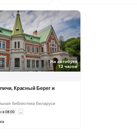
На автобусе
12 часов
личи, Красный Берег и
ьная библиотека Беларуси
н в 08:00
ка