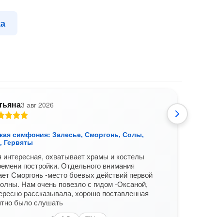
ка
тьяна
3 авг 2026
А
кая симфония: Залесье, Сморгонь, Солы,
Бело
, Гервяты
Остр
 интересная, охватывает храмы и костелы
Экск
ремени постройки. Отдельного внимания
соде
ет Сморгонь -место боевых действий первой
проле
олны. Нам очень повезло с гидом -Оксаной,
Вам б
ересно рассказывала, хорошо поставленная
ятно было слушать