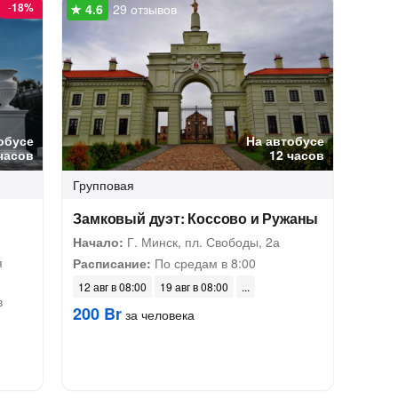
-
18%
29 отзывов
обусе
На автобусе
часов
12 часов
Групповая
Замковый дуэт: Коссово и Ружаны
Начало:
Г. Минск, пл. Свободы, 2а
я
Расписание:
По средам в 8:00
12 авг в 08:00
19 авг в 08:00
в
200 Br
за человека