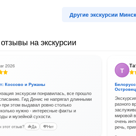
Другие экскурсии Минс
отзывы на экскурсии
Та
авг 2026
Т
т: Коссово и Ружаны
Белорусс
Островец
изация экскурсии понравилась, все прошло
Экскурсия
асписанию. Гид Денис не напрягал длинными
разного в
о при этом выдавал ровно столько
заслужива
колько нужно - интересные факты и
мировой в
воды и музейной сухости.
очень инт
 этот отзыв?
Да
Нет
речь, при