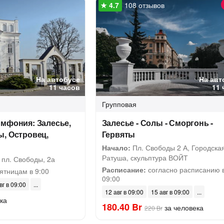
108 отзывов
На автобусе
На авт
11 часов
11 
Групповая
имфония: Залесье,
Залесье - Солы - Сморгонь -
ы, Островец,
Гервяты
Начало:
Пл. Свободы 2 А, Городска
Ратуша, скульптура ВОЙТ
 пл. Свободы, 2а
Расписание:
согласно расписанию 
ятницам в 9:00
09:00
вг в 09:00
12 авг в 09:00
15 авг в 09:00
ка
180.40 Br
за человека
220 Br