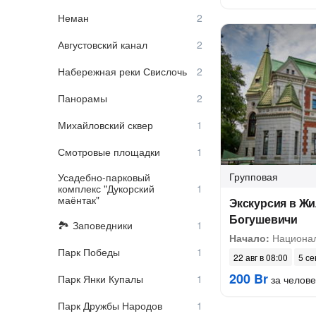
Неман
Августовский канал
Набережная реки Свислочь
Панорамы
Михайловский сквер
Смотровые площадки
Групповая
Усадебно-парковый
комплекс "Дукорский
маёнтак"
Экскурсия в Жи
Богушевичи
Заповедники
Начало:
Национал
Парк Победы
22 авг в 08:00
5 се
200 Br
Парк Янки Купалы
за челове
Парк Дружбы Народов