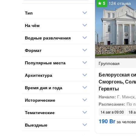
124 отзыва
Тип
На чём
Водные развлечения
Формат
Популярные места
Групповая
Белорусская с
Архитектура
Сморгонь, Сол
Время дня и года
Гервяты
Начало:
Г. Минск,
Исторические
Расписание:
По п
Тематические
14 авг в 09:00
18 а
190 Br
за челове
Выездные