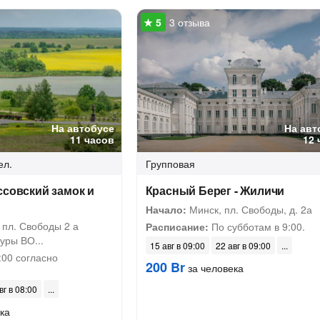
3 отзыва
На автобусе
На авт
11 часов
12 
ел.
Групповая
ссовский замок и
Красный Берег - Жиличи
Начало:
Минск, пл. Свободы, д. 2а
 пл. Свободы 2 а
Расписание:
По субботам в 9:00.
уры ВО...
15 авг в 09:00
22 авг в 09:00
:00 согласно
200 Br
за человека
вг в 08:00
ка