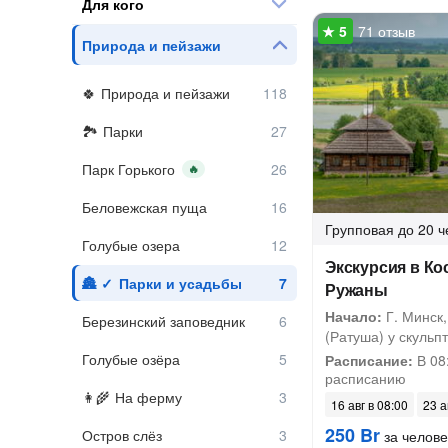
Для кого
71 отзыв
Природа и пейзажи
Природа и пейзажи
Парки
Парк Горького
🔥
Беловежская пуща
Групповая
до 20 ч
Голубые озера
Экскурсия в Ко
Парки и усадьбы
Ружаны
Начало:
Г. Минск,
Березинский заповедник
(Ратуша) у скульпт
Голубые озёра
Расписание:
В 08
расписанию
На ферму
16 авг в 08:00
23 а
250 Br
Остров слёз
за челове