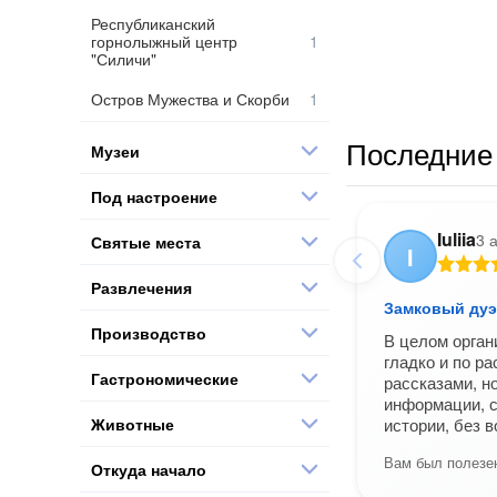
Республиканский
горнолыжный центр
"Силичи"
Остров Мужества и Скорби
Последние 
Музеи
Под настроение
Iuliia
3 
Святые места
I
Развлечения
Замковый дуэ
Производство
В целом орган
гладко и по р
Гастрономические
рассказами, н
информации, с
Животные
истории, без 
Вам был полезен
Откуда начало