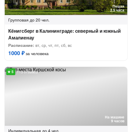
Пешая
2.5 часа
Групповая
до 20 чел.
Кёнигсберг в Калининграде: северный и южный
Амалиенау
Расписание:
вт, ср, чт, пт, сб, вс
1000 ₽
за человека
113 отзывов
На машине
9 часов
Индивидуальная
до 4 чел.