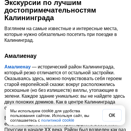
Экскурсии по лучшим
достопримечательностям
Калининграда
Взглянем на самые известные и интересные места,
которые нужно обязательно посетить при поездке в
Калининград.
Амалиенау
Амалиенау
— исторический район Калининграда,
который резко отличается от остальной застройки.
Оказываясь здесь, можно почувствовать себя героем
старой европейской сказки: вокруг расположились
роскошные (но без излишеств) виллы, утопающие в
зелени. Каждое здание уникально: вы не найдете здесь
двух похожих домиков. Как в центре Калининграда
оказалось это чудо архитектуры?
Мы используем cookie для удобства
ОК
пользования сайтом. Используя сайт, вы
В Амалиенау сохранились памятники югендстиля, то
соглашаетесь с
политикой cookie
есть «молодого стиля», который царил в Восточной
Пруссии в начале XX века. Район был возведен как раз