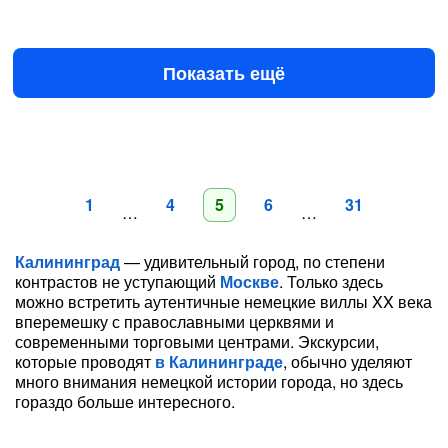
Сегодня в 08:30
Завтра в 08:00
8500 ₽
за всё до 3 чел.
от
Показать ещё
1
4
5
6
31
…
…
Калининград
— удивительный город, по степени
контрастов не уступающий
Москве
. Только здесь
можно встретить аутентичные немецкие виллы XX века
вперемешку с православными церквями и
современными торговыми центрами. Экскурсии,
которые проводят
в Калининграде
, обычно уделяют
много внимания немецкой истории города, но здесь
гораздо больше интересного.