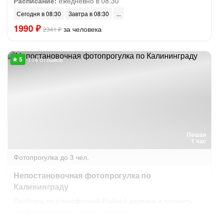
Расписание:
ежедневно в 08:30
Сегодня в 08:30
Завтра в 08:30
1990 ₽
за человека
2341 ₽
114 отзывов
Пешая
1 час
Фотопрогулка
до 3 чел.
Непостановочная фотопрогулка по
Калининграду
Пройтись по атмосферной Рыбной деревне и получить
профессиональные кадры на память