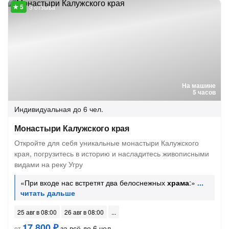
3 отзыва
На машине
5 часов
Индивидуальная
до 6 чел.
Монастыри Калужского края
Откройте для себя уникальные монастыри Калужского
края, погрузитесь в историю и насладитесь живописными
видами на реку Угру
«При входе нас встретят два белоснежных
храма
:»
25 авг в 08:00
26 авг в 08:00
17 800 ₽
за всё до 6 чел.
от