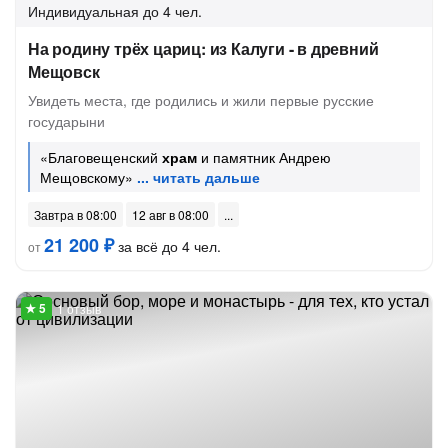
Индивидуальная
до 4 чел.
На родину трёх цариц: из Калуги - в древний
Мещовск
Увидеть места, где родились и жили первые русские
государыни
«Благовещенский
храм
и памятник Андрею
Мещовскому»
Завтра в 08:00
12 авг в 08:00
21 200 ₽
за всё до 4 чел.
от
1 отзыв