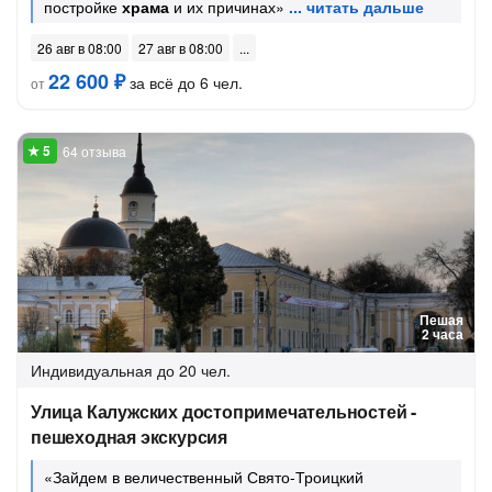
постройке
храма
и их причинах»
26 авг в 08:00
27 авг в 08:00
22 600 ₽
за всё до 6 чел.
от
64 отзыва
Пешая
2 часа
Индивидуальная
до 20 чел.
Улица Калужских достопримечательностей -
пешеходная экскурсия
«Зайдем в величественный Свято-Троицкий