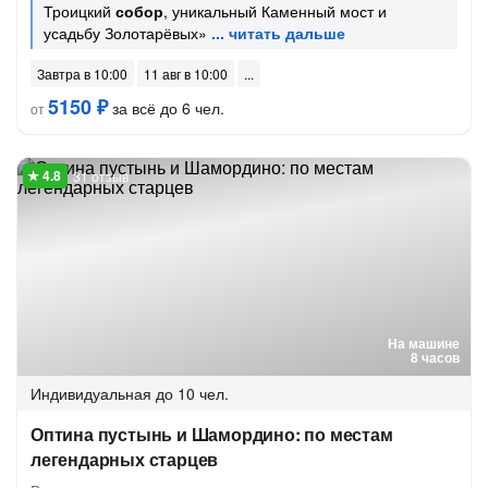
Троицкий
собор
, уникальный Каменный мост и
усадьбу Золотарёвых»
Завтра в 10:00
11 авг в 10:00
5150 ₽
за всё до 6 чел.
от
31 отзыв
На машине
8 часов
Индивидуальная
до 10 чел.
Оптина пустынь и Шамордино: по местам
легендарных старцев