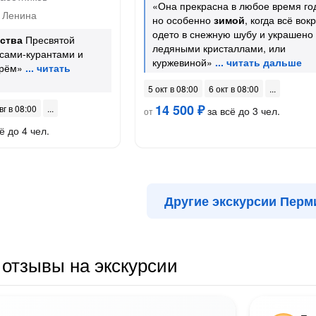
«Она прекрасна в любое время го
 Ленина
но особенно
зимой
, когда всё вокр
одето в снежную шубу и украшено
ства
Пресвятой
ледяными кристаллами, или
сами-курантами и
куржевиной»
арём»
5 окт в 08:00
6 окт в 08:00
14 500 ₽
вг в 08:00
за всё до 3 чел.
от
ё до 4 чел.
Другие экскурсии Перм
отзывы на экскурсии