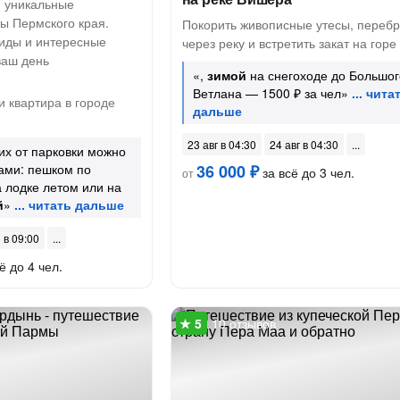
я уникальные
ы Пермского края.
Покорить живописные утесы, перебр
иды и интересные
через реку и встретить закат на горе
ваш день
«,
зимой
на снегоходе до Большог
Ветлана — 1500 ₽ за чел»
 квартира в городе
23 авг в 04:30
24 авг в 04:30
их от парковки можно
ами: пешком по
36 000 ₽
за всё до 3 чел.
от
а лодке летом или на
й
»
 в 09:00
ё до 4 чел.
10 отзывов