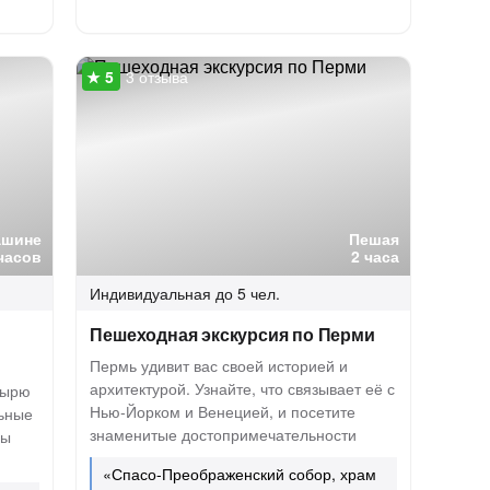
3 отзыва
ашине
Пешая
часов
2 часа
Индивидуальная
до 5 чел.
Пешеходная экскурсия по Перми
Пермь удивит вас своей историей и
архитектурой. Узнайте, что связывает её с
тырю
Нью-Йорком и Венецией, и посетите
льные
знаменитые достопримечательности
ды
«Спасо-Преображенский собор, храм