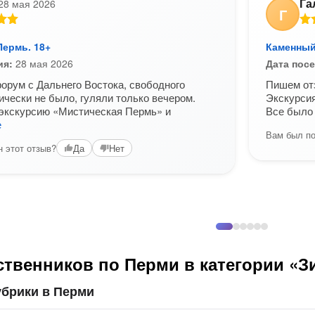
Га
28 мая 2026
Г
Пермь. 18+
Каменный
ия:
28 мая 2026
Дата пос
орум с Дальнего Востока, свободного
Пишем от
ически не было, гуляли только вечером.
Экскурсия
экскурсию «Мистическая Пермь» и
Все было
е
Вам был по
 этот отзыв?
Да
Нет
ственников по Перми в категории «З
убрики в Перми