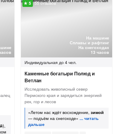
55 отзывов
На машине
Сплавы и рафтинг
ашине
На снегоходах
часов
13 часов
Индивидуальная
до 4 чел.
Каменные богатыри Полюд и
Ветлан
Исследовать живописный север
палец
Пермского края и зарядиться энергией
рек, гор и лесов
«Летом нас ждёт восхождение,
зимой
— подъём на снегоходе»
й
),
ком