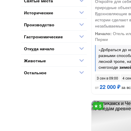
Святые места
Откройте для себ
природные объект
Исторические
Вдохновляющие в
истории сделают 
Производство
незабываемым
Начало:
Отель или
Гастрономические
Перми
Откуда начало
«Добраться до н
разными способ
Животные
лесной тропе, н
снегоходе
зимо
Остальное
3 сен в 09:00
4 сен
22 000 ₽
за вс
от
12 отзывов