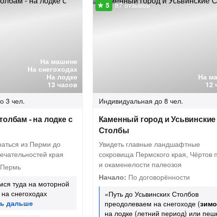
87 отзывов
На машине
На снегоходах
На лодке
На м
13 часов
12 
о 3 чел.
Индивидуальная
до 8 чел.
толбам - на лодке с
Каменный город и Усьвинские
Столбы
аться из Перми до
Увидеть главные ландшафтные
ечательностей края
сокровища Пермского края, Чёртов 
и окаменелости палеозоя
 Пермь
Начало:
По договорённости
мся туда на моторной
 на снегоходах
«Путь до Усьвинских Столбов
преодолеваем на снегоходе (
зимо
на лодке (летний период) или пеш