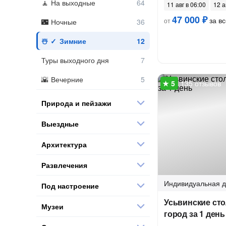
На выходные
11 авг в 06:00
12 а
47 000 ₽
за вс
от
Ночные
Зимние
Туры выходного дня
Вечерние
135 отзывов
Природа и пейзажи
Выездные
Архитектура
Развлечения
Индивидуальная
д
Под настроение
Усьвинские ст
Музеи
город за 1 день