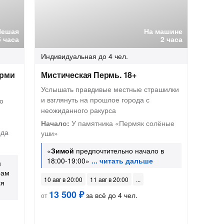
Пешая
На машине
5 часа
2 часа
Индивидуальная
до 4 чел.
ерми
Мистическая Пермь. 18+
Услышать правдивые местные страшилки
и взглянуть на прошлое города с
о
неожиданного ракурса
Начало:
У памятника «Пермяк солёные
ода
уши»
«
Зимой
предпочтительно начало в
18:00-19:00»
а
рам
10 авг в 20:00
11 авг в 20:00
ся
13 500 ₽
за всё до 4 чел.
от