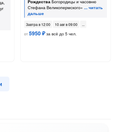
Рождества
Богородицы и часовню
да,
Стефана Великопермского»
уг
Завтра в 12:00
10 авг в 09:00
5950 ₽
за всё до 5 чел.
от
и