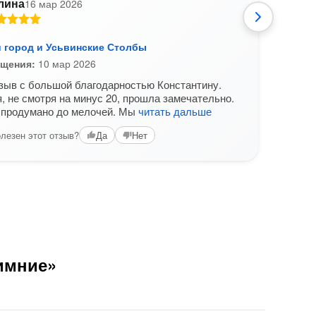
лина
16 мар 2026
М
 город и Усьвинские Столбы
Соли
Пар
ещения:
10 мар 2026
Дата
зыв с большой благодарностью Константину.
Трети
, не смотря на минус 20, прошла замечательно.
Соли
 продумано до мелочей. Мы
читать дальше
знак
лезен этот отзыв?
Да
Нет
Вам б
имние»