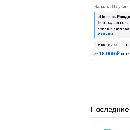
Начало:
На улице
«Церковь
Рожде
Богородицы с ча
лунным календ
18 авг в 08:00
19 а
16 000 ₽
за вс
от
Последние 