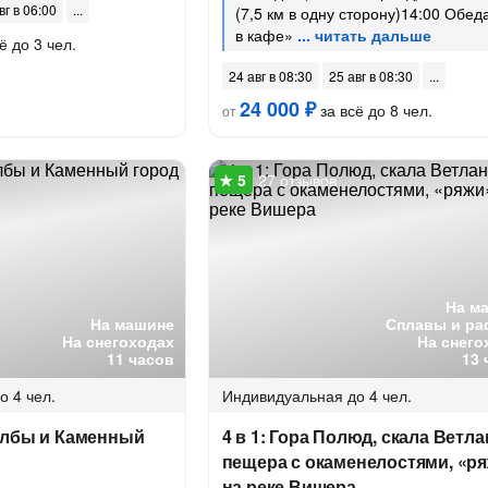
вг в 06:00
(7,5 км в одну сторону)14:00 Обед
в кафе»
ё до 3 чел.
24 авг в 08:30
25 авг в 08:30
24 000 ₽
за всё до 8 чел.
от
27 отзывов
На м
На машине
Сплавы и ра
На снегоходах
На снего
11 часов
13 
о 4 чел.
Индивидуальная
до 4 чел.
олбы и Каменный
4 в 1: Гора Полюд, скала Ветла
пещера с окаменелостями, «р
на реке Вишера