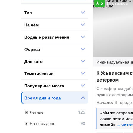
14 отзывов
Тип
На чём
Водные развлечения
Формат
Для кого
Индивидуальная
д
К Усьвинским с
Тематические
ветерком
Популярные места
С комфортом добр
лучших достоприм
Время дня и года
Начало:
В городе
Летние
«Мы же отправи
лодке летом или
На весь день
зимой
»