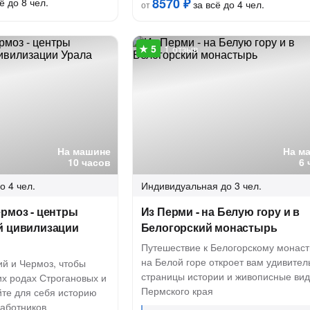
8570 ₽
ё до 8 чел.
за всё до 4 чел.
от
1 отзыв
На машине
На м
10 часов
6 
о 4 чел.
Индивидуальная
до 3 чел.
рмоз - центры
Из Перми - на Белую гору и в
й цивилизации
Белогорский монастырь
Путешествие к Белогорскому монас
на Белой горе откроет вам удивите
ий и Чермоз, чтобы
страницы истории и живописные ви
их родах Строгановых и
Пермского края
йте для себя историю
работников