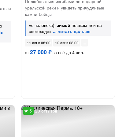
Полюбоваться изгибами легендарной
уральской реки и увидеть причудливые
аться
камни-бойцы
«с человека),
зимой
пешком или на
о
снегоходе»
11 авг в 08:00
12 авг в 08:00
27 000 ₽
за всё до 4 чел.
от
20 отзывов