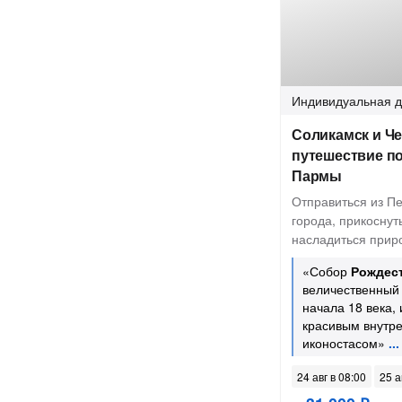
Индивидуальная
д
Соликамск и Ч
путешествие п
Пармы
Отправиться из П
города, прикоснут
насладиться прир
«Собор
Рождес
величественный
начала 18 века,
красивым внутр
иконостасом»
24 авг в 08:00
25 а