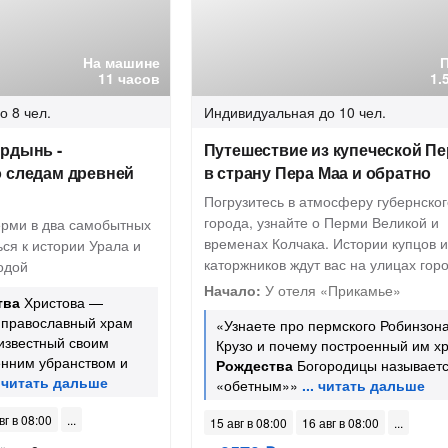
На машине
11 часов
1.
о 8 чел.
Индивидуальная
до 10 чел.
ердынь -
Путешествие из купеческой П
о следам древней
в страну Пера Маа и обратно
Погрузитесь в атмосферу губернског
города, узнайте о Перми Великой и
ерми в два самобытных
временах Колчака. Истории купцов и
ься к истории Урала и
каторжников ждут вас на улицах гор
одой
Начало:
У отеля «Прикамье»
тва
Христова —
 православный храм
«Узнаете про пермского Робинзон
 известный своим
Крузо и почему построенный им х
енним убранством и
Рождества
Богородицы называет
«обетным»»
вг в 08:00
15 авг в 08:00
16 авг в 08:00