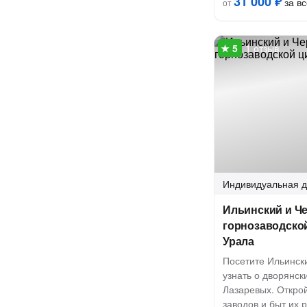
31 000 ₽
за вс
от
1 отзыв
Индивидуальная
д
Ильинский и Че
горнозаводско
Урала
Посетите Ильинск
узнать о дворянск
Лазаревых. Откро
заводов и быт их 