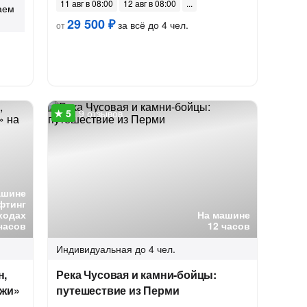
11 авг в 08:00
12 авг в 08:00
аем
29 500 ₽
за всё до 4 чел.
от
9 отзывов
ашине
фтинг
ходах
На машине
часов
12 часов
Индивидуальная
до 4 чел.
н,
Река Чусовая и камни-бойцы:
яжи»
путешествие из Перми