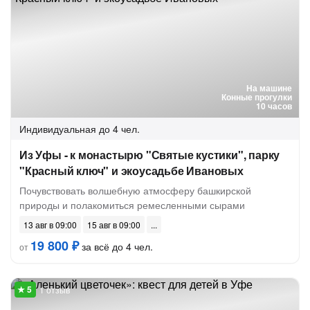
На машине
Конные прогулки
10 часов
Индивидуальная
до 4 чел.
Из Уфы - к монастырю "Святые кустики", парку
"Красный ключ" и экоусадьбе Ивановых
Почувствовать волшебную атмосферу башкирской
природы и полакомиться ремесленными сырами
13 авг в 09:00
15 авг в 09:00
19 800 ₽
за всё до 4 чел.
от
1 отзыв