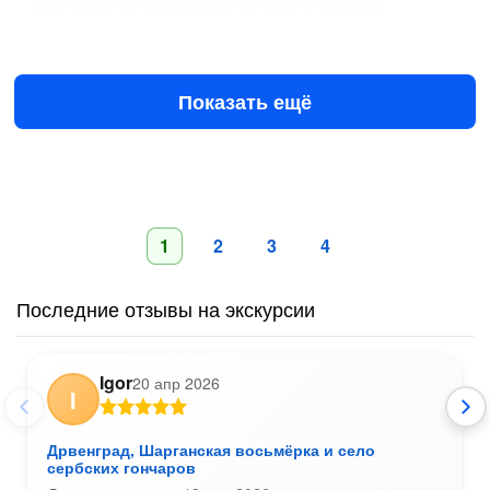
себя город, где переплетаются эпохи и культуры
15 авг в 15:30
17 авг в 08:00
€120
за всё до 7 чел.
от
Показать ещё
1
2
3
4
Последние отзывы на экскурсии
Igor
20 апр 2026
I
Дрвенград, Шарганская восьмёрка и село
сербских гончаров