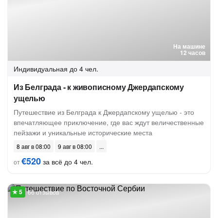
На машине
12 часов
Индивидуальная
до 4 чел.
Из Белграда - к живописному Джердапскому
ущелью
Путешествие из Белграда к Джердапскому ущелью - это
впечатляющее приключение, где вас ждут величественные
пейзажи и уникальные исторические места
8 авг в 08:00
9 авг в 08:00
€520
за всё до 4 чел.
от
66 отзывов