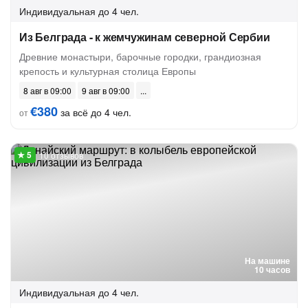
Индивидуальная
до 4 чел.
Из Белграда - к жемчужинам северной Сербии
Древние монастыри, барочные городки, грандиозная
крепость и культурная столица Европы
8 авг в 09:00
9 авг в 09:00
€380
за всё до 4 чел.
от
10 отзывов
На машине
10 часов
Индивидуальная
до 4 чел.