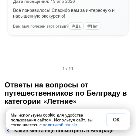
Дата посещения:
19 апр 2026
Всё понравилось! Спасибо вам за интересную и
насыщенную экскурсию!
Вам был полезен этот отзыв?
Да
Нет
1 / 11
Ответы на вопросы от
путешественников по Белграду в
категории «Летние»
Самые популярные экскурсии этой рубрики в
Мы используем cookie для удобства
Белграде
ОК
пользования сайтом. Используя сайт, вы
соглашаетесь с
политикой cookie
Какие места ещё посмотреть в Белграде