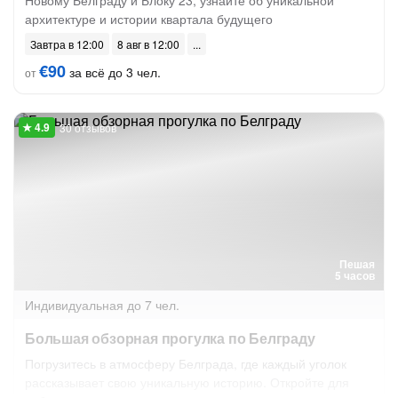
Новому Белграду и Блоку 23, узнайте об уникальной
архитектуре и истории квартала будущего
Завтра в 12:00
8 авг в 12:00
€90
за всё до 3 чел.
от
30 отзывов
Пешая
5 часов
Индивидуальная
до 7 чел.
Большая обзорная прогулка по Белграду
Погрузитесь в атмосферу Белграда, где каждый уголок
рассказывает свою уникальную историю. Откройте для