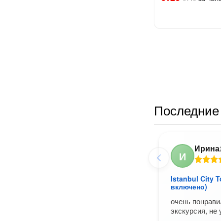
Последние 
Ирина
И
Istanbul City 
включено)
очень понрав
экскурсия, не