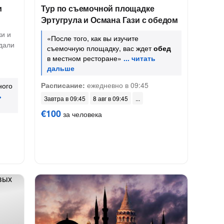
и
Тур по съемочной площадке
Эртугрула и Османа Гази с обедом
и и
«После того, как вы изучите
дали
съемочную площадку, вас ждет
обед
в местном ресторане»
Расписание:
ежедневно в 09:45
ного
Завтра в 09:45
8 авг в 09:45
€100
за человека