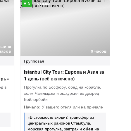
4 отзыва
ашине
часов
9 часов
Групповая
Istanbul City Tour: Европа и Азия за
ерь»
1 день (всё включено)
д в
Прогулка по Босфору, обед на корабле,
холм Чамлыджа и экскурсия во дворец
Бейлербейи
Начало:
У вашего отеля или на причале
«В стоимость входит: трансфер из
центральных районов Стамбула,
морская прогулка, завтрак и
обед
на