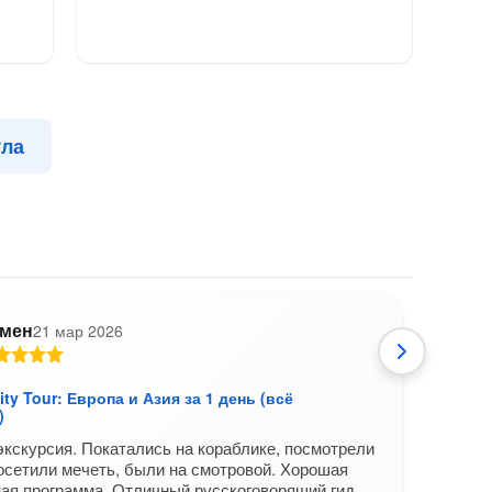
ула
мен
21 мар 2026
City Tour: Европа и Азия за 1 день (всё
Istan
)
вклю
кскурсия. Покатались на кораблике, посмотрели
Отлич
осетили мечеть, были на смотровой. Хорошая
четко
ая программа. Отличный русскоговорящий гид.
интер