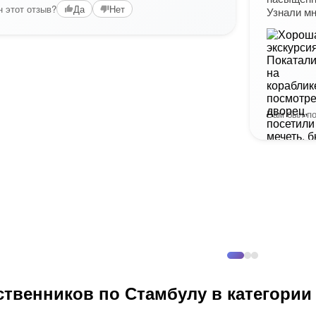
 этот отзыв?
Да
Нет
Узнали мн
Вам был по
твенников по Стамбулу в категории