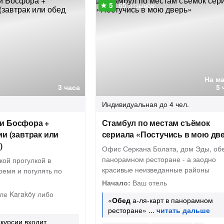
65 отзывов
На м
3 часа
5 
Индивидуальная
до 4 чел.
и Босфора +
Стамбул по местам съёмок
ии (завтрак или
сериала «Постучись в мою дв
)
Офис Серкана Болата, дом Эды, обе
панорамном ресторане - а заодно
кой прогулкой в
красивые неизведанные районы
ремя и погулять по
Начало:
Ваш отель
ле Karaköy либо
«
Обед
а-ля-карт в панорамном
ресторане»
скурсии входит