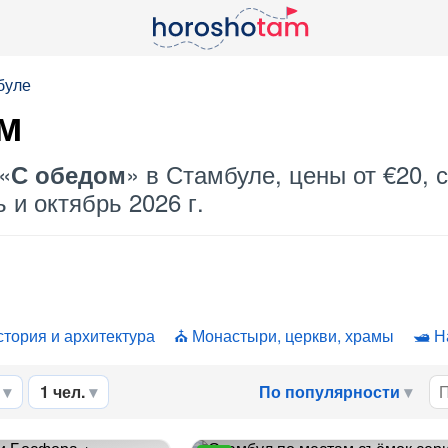
буле
ом
«
» в Стамбуле, цены от €20, 
С обедом
 и октябрь 2026 г.
стория и архитектура
Монастыри, церкви, храмы
Н
1 чел.
По популярности