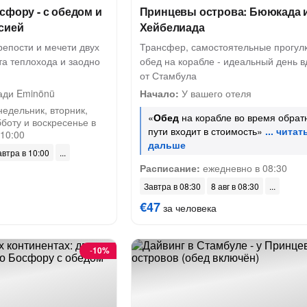
сфору - с обедом и
Принцевы острова: Бююкада 
сией
Хейбелиада
репости и мечети двух
Трансфер, самостоятельные прогулк
та теплохода и заодно
обед на корабле - идеальный день в
от Стамбула
ди Eminönü
Начало:
У вашего отеля
недельник, вторник,
«
Обед
на корабле во время обрат
бботу и воскресенье в
пути входит в стоимость»
 10:00
автра в 10:00
Расписание:
ежедневно в 08:30
Завтра в 08:30
8 авг в 08:30
€47
за человека
-
10%