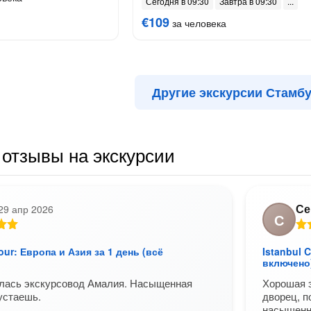
Сегодня в 09:30
Завтра в 09:30
€109
за человека
Другие экскурсии Стамб
отзывы на экскурсии
Се
29 апр 2026
С
Tour: Европа и Азия за 1 день (всё
Istanbul 
включено
илась экскурсовод Амалия. Насыщенная
Хорошая э
 устаешь.
дворец, п
насыщенн