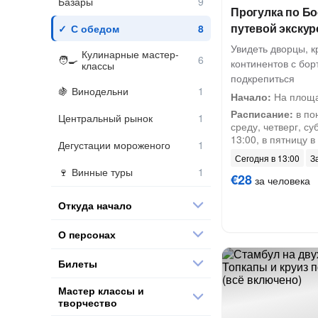
Базары
Прогулка по Бо
путевой экскур
С обедом
Увидеть дворцы, к
Кулинарные мастер-
континентов с бор
классы
подкрепиться
Винодельни
Начало:
На площа
Расписание:
в по
Центральный рынок
среду, четверг, су
13:00, в пятницу в
Дегустации мороженого
Сегодня в 13:00
З
Винные туры
€28
за человека
Откуда начало
О персонах
Билеты
Мастер классы и
творчество