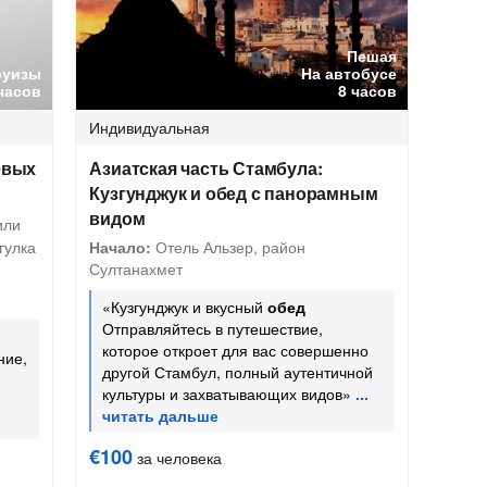
Пешая
руизы
На автобусе
часов
8 часов
Индивидуальная
евых
Азиатская часть Стамбула:
Кузгунджук и обед с панорамным
видом
или
гулка
Начало:
Отель Альзер, район
Султанахмет
«Кузгунджук и вкусный
обед
Отправляйтесь в путешествие,
которое откроет для вас совершенно
ние,
другой Стамбул, полный аутентичной
й
культуры и захватывающих видов»
€100
за человека