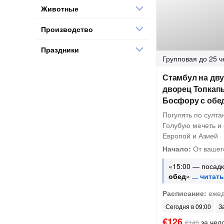
Животные
Производство
Праздники
Групповая
до 25 ч
Стамбул на дву
дворец Топкапы
Босфору с обед
Погулять по султа
Голубую мечеть и
Европой и Азией
Начало:
От вашег
«15:00 — посадк
обед
»
Расписание:
ежед
Сегодня в 09:00
З
€126
за чел
€140