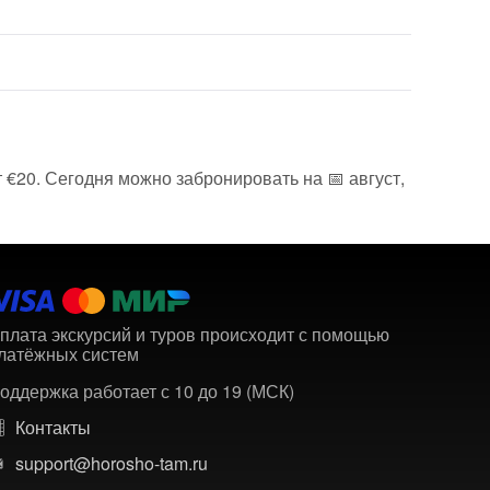
 €20. Сегодня можно забронировать на 📅 август,
плата экскурсий и туров происходит с помощью
латёжных систем
оддержка работает с 10 до 19 (МСК)
Контакты
support@horosho-tam.ru