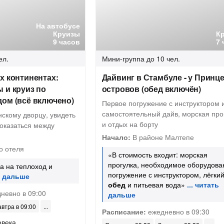
На автобусе
Круизы
К
9 часов
7 
ел.
Мини-группа
до 10 чел.
х континентах:
Дайвинг в Стамбуле - у Принц
 и круиз по
островов (обед включён)
ом (всё включено)
Первое погружение с инструктором 
самостоятельный дайв, морская про
нскому дворцу, увидеть
и отдых на борту
 оказаться между
Начало:
В районе Малтепе
о отеля
«В стоимость входит: морская
прогулка, необходимое оборудова
а на теплоход и
погружение с инструктором, лёгки
обед
и питьевая вода»
невно в 09:00
автра в 09:00
Расписание:
ежедневно в 09:30
овека