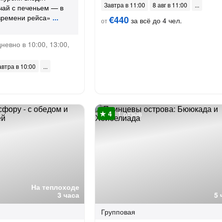
Завтра в 11:00
8 авг в 11:00
чай с печеньем — в
времени рейса»
€440
за всё до 4 чел.
от
евно в 10:00, 13:00,
автра в 10:00
1 отзыв
На теплоходе
3 часа
5 
Групповая