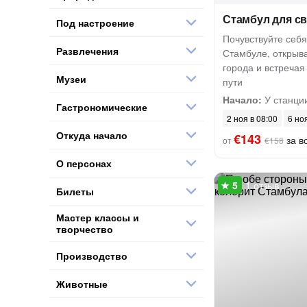
Стамбул для с
Под настроение
Почувствуйте себ
Развлечения
Стамбуле, открыв
города и встреча
Музеи
пути
Начало:
У станци
Гастрономические
2 ноя в 08:00
6 но
Откуда начало
€143
за вс
от
€158
О персонах
1 отзыв
Билеты
Мастер классы и
творчество
Производство
Животные