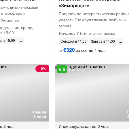
«Зимородок»
ами, византийскими
й атмосферой
Погулять по нетуристическим район
увидеть Стамбул глазами любимых
 Эминёню
героев
недельник, среду,
 в 15:00
Начало:
У Египетского рынка
вг в 15:00
Сегодня в 11:00
Завтра в 11:00
€320
за всё до 4 чел.
от
-
9%
2 отзыва
Пешая
3 часа
о 2 чел.
Индивидуальная
до 3 чел.