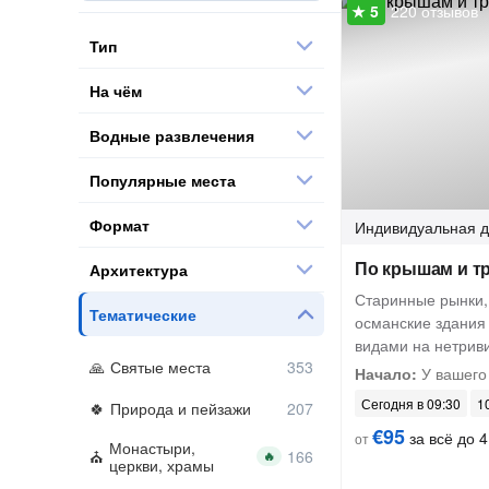
220 отзывов
Тип
На чём
Водные развлечения
Популярные места
Формат
Индивидуальная
д
По крышам и т
Архитектура
Старинные рынки
Тематические
османские здания
видами на нетрив
Святые места
Начало:
У вашего
Сегодня в 09:30
10
Природа и пейзажи
€95
за всё до 4
от
Монастыри,
🔥
церкви, храмы