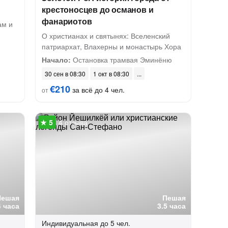
крестоносцев до османов и
фанариотов
ам и
О христианах и святынях: Вселенский
патриархат, Влахерны и монастырь Хора
Начало:
Остановка трамвая Эминёню
30 сен в 08:30
1 окт в 08:30
€210
за всё до 4 чел.
от
4 отзыва
Пешая
Пешая
4 часа
3.5 часа
Индивидуальная
до 5 чел.