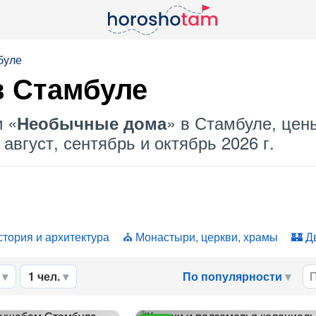
буле
 Стамбуле
и «
» в Стамбуле, цены
Необычные дома
август, сентябрь и октябрь 2026 г.
стория и архитектура
Монастыри, церкви, храмы
Д
1 чел.
По популярности