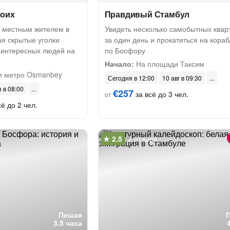
воих
Правдивый Стамбул
я местным жителем в
Увидеть несколько самобытных квар
ая скрытые уголки
за один день и прокатиться на кораб
я интересных людей на
по Босфору
Начало:
На площади Таксим
и метро Osmanbey
Сегодня в 12:00
10 авг в 09:30
я в 08:00
€257
за всё до 3 чел.
от
ё до 2 чел.
2 отзыва
Пешая
3.5 часа