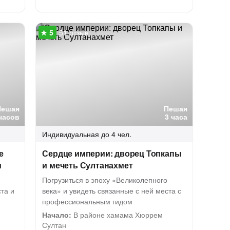
51 отзыв
Пешая
Пешая
часов
3 часа
Индивидуальная
до 4 чел.
е
Сердце империи: дворец Топкапы
и
и мечеть Султанахмет
Погрузиться в эпоху «Великолепного
та и
века» и увидеть связанные с ней места с
профессиональным гидом
Начало:
В районе хамама Хюррем
Султан