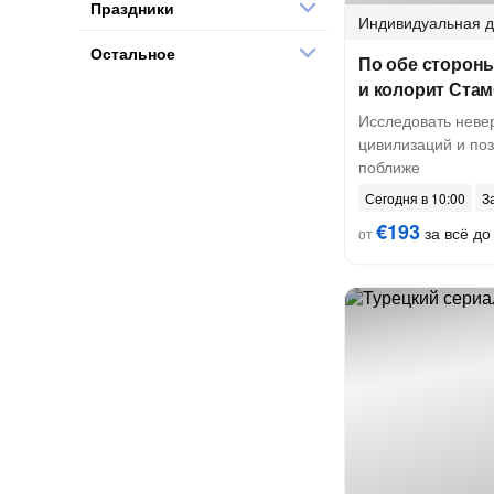
Праздники
Индивидуальная
д
Остальное
По обе сторон
и колорит Ста
Исследовать неве
цивилизаций и по
поближе
Сегодня в 10:00
З
€193
за всё до 
от