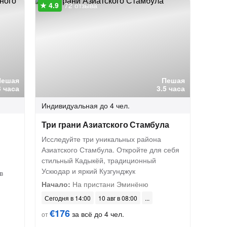
72 отзыва
Пешая
Пешая
3 часа
3.5 часа
Индивидуальная
до 4 чел.
Три грани Азиатского Стамбула
Исследуйте три уникальных района
Азиатского Стамбула. Откройте для себя
стильный Кадыкёй, традиционный
Ускюдар и яркий Кузгунджук
в
Начало:
На пристани Эминёню
Сегодня в 14:00
10 авг в 08:00
€176
за всё до 4 чел.
от