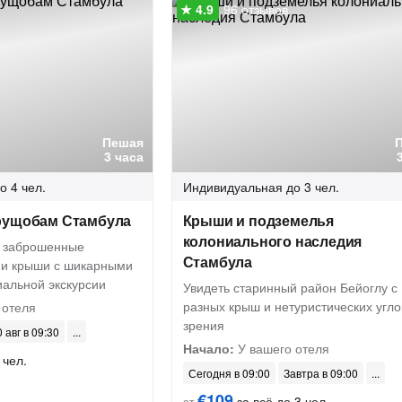
96 отзывов
Пешая
3 часа
о 4 чел.
Индивидуальная
до 3 чел.
рущобам Стамбула
Крыши и подземелья
колониального наследия
, заброшенные
Стамбула
 и крыши с шикарными
иальной экскурсии
Увидеть старинный район Бейоглу с
разных крыш и нетуристических угло
 отеля
зрения
 авг в 09:30
Начало:
У вашего отеля
 чел.
Сегодня в 09:00
Завтра в 09:00
€109
за всё до 3 чел.
от