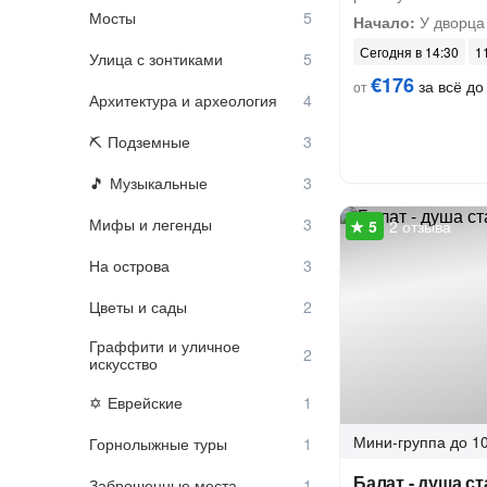
Мосты
Начало:
У дворца
Сегодня в 14:30
11
Улица с зонтиками
€176
за всё до 
от
Архитектура и археология
Подземные
Музыкальные
Мифы и легенды
2 отзыва
На острова
Цветы и сады
Граффити и уличное
искусство
Еврейские
Мини-группа
до 10
Горнолыжные туры
Балат - душа с
Заброшенные места