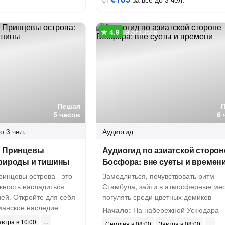
9 отзывов
Пешая
5 часов
6 
о 3 чел.
Аудиогид
а Принцевы
Аудиогид по азиатской сторон
природы и тишины
Босфора: вне суеты и времен
инцевы острова - это
Замедлиться, почувствовать ритм
жность насладиться
Стамбула, зайти в атмосферные мес
ей. Откройте для себя
погулять среди цветных домиков
манское наследие
Начало:
На набережной Ускюдара
автра в 10:00
Сегодня в 08:00
Завтра в 08:00