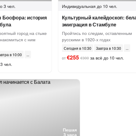
о 3 чел.
Индивидуальная
до 10 чел.
ы Босфора: история
Культурный калейдоскоп: бел
мбула
эмиграция в Стамбуле
роятный город на стыке
Пройтись по следам, оставленным
знакомиться с ним
русскими в 1920-х годах
Сегодня в 10:30
Завтра в 10:30
автра в 10:00
€255
за всё до 10 чел.
от
€300
3 чел.
Пешая
3 часа