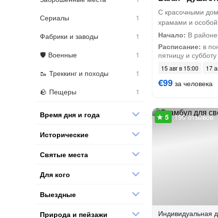
С красочными дом
Сериалы
храмами и особо
Начало:
В районе
Фабрики и заводы
Расписание:
в по
Военные
пятницу и субботу
15 авг в 15:00
17 а
Треккинг и походы
€99
за человека
Пещеры
Время дня и года
190 отзывов
Исторические
Святые места
Для кого
Выездные
Индивидуальная
д
Природа и пейзажи