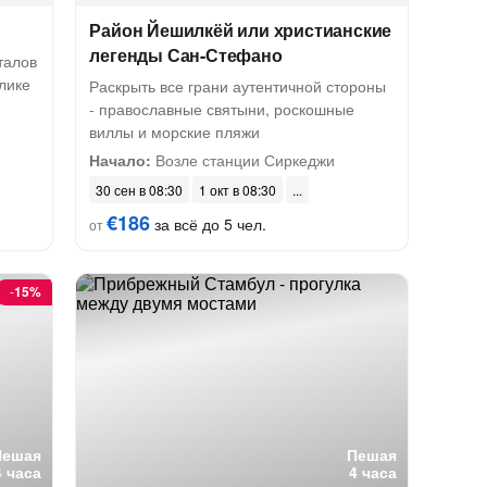
Район Йешилкёй или христианские
легенды Сан-Стефано
талов
лике
Раскрыть все грани аутентичной стороны
- православные святыни, роскошные
виллы и морские пляжи
Начало:
Возле станции Сиркеджи
30 сен в 08:30
1 окт в 08:30
€186
за всё до 5 чел.
от
-
15%
Пешая
Пешая
4 часа
4 часа