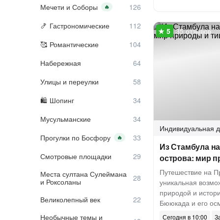
Мечети и Соборы
🔥
Гастрономические
35 отзывов
Романтические
Набережная
Улицы и переулки
Шопинг
Мусульманские
Индивидуальная
д
Прогулки по Босфору
🔥
Из Стамбула н
Смотровые площадки
острова: мир 
Путешествие на Пр
Места султана Сулеймана
и Роксоланы
уникальная возмо
природой и истори
Великолепный век
Бююкада и его ос
Необычные темы и
Сегодня в 10:00
З