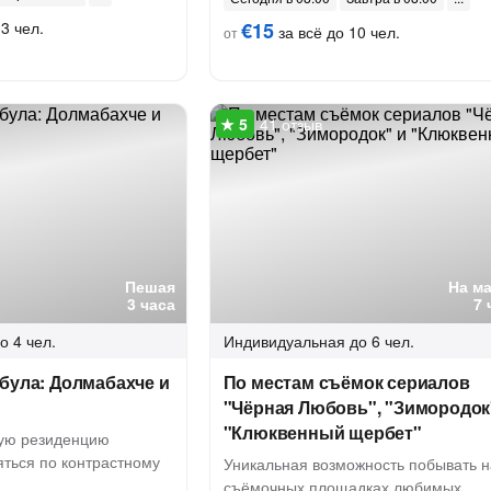
3 чел.
€15
за всё до 10 чел.
от
41 отзыв
Пешая
На м
3 часа
7 
о 4 чел.
Индивидуальная
до 6 чел.
була: Долмабахче и
По местам съёмок сериалов
"Чёрная Любовь", "Зимородок
"Клюквенный щербет"
ную резиденцию
яться по контрастному
Уникальная возможность побывать н
съёмочных площадках любимых