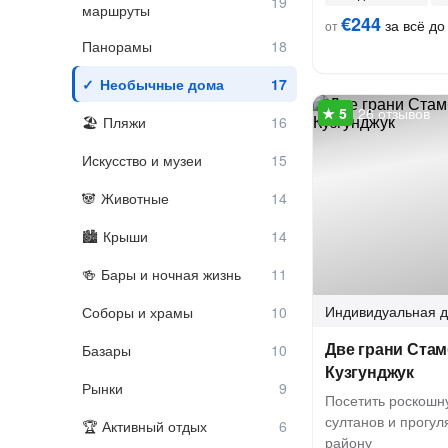
маршруты
€244
за всё до 
от
Панорамы
Необычные дома
26 отзывов
Пляжи
Искусство и музеи
Животные
Крыши
Бары и ночная жизнь
Индивидуальная
д
Соборы и храмы
Две грани Стам
Базары
Кузгунджук
Рынки
Посетить роскош
султанов и прогул
Активный отдых
району