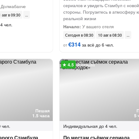
сериалов и увидеть Стамбул с новой
 Долмабахче
стороны. Погрузитесь в атмосферу к
 авг в 09:30
реальной жизни
4 чел.
Начало:
У вашего отеля
Сегодня в 08:30
10 авг в 08:30
€314
за всё до 6 чел.
от
2 отзыва
Пешая
1.5 часа
5 
 чел.
Индивидуальная
до 4 чел.
тарого Стамбула
По местам съёмок сериала