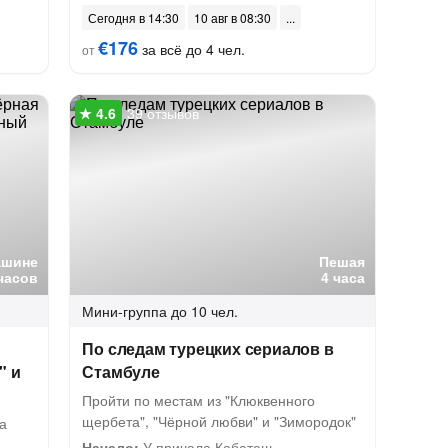
Сегодня в 14:30
10 авг в 08:30
€176
за всё до 4 чел.
от
39 отзывов
ашине
Пешая
часов
4 часа
Мини-группа
до 10 чел.
По следам турецких сериалов в
" и
Стамбуле
Пройти по местам из "Клюквенного
щербета", "Чёрной любви" и "Зимородок"
а
Начало:
У причала Кабаташ