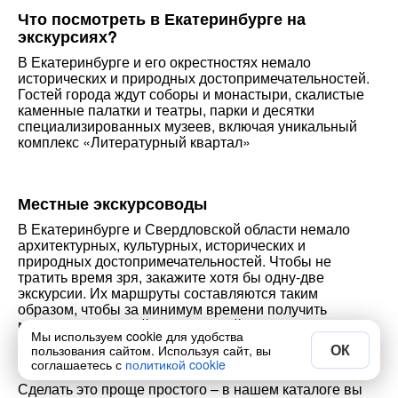
Что посмотреть в Екатеринбурге на
экскурсиях?
В Екатеринбурге и его окрестностях немало
исторических и природных достопримечательностей.
Гостей города ждут соборы и монастыри, скалистые
каменные палатки и театры, парки и десятки
специализированных музеев, включая уникальный
комплекс «Литературный квартал»
Местные экскурсоводы
В Екатеринбурге и Свердловской области немало
архитектурных, культурных, исторических и
природных достопримечательностей. Чтобы не
тратить время зря, закажите хотя бы одну-две
экскурсии. Их маршруты составляются таким
образом, чтобы за минимум времени получить
максимум полезной и интересной информации,
Мы используем cookie для удобства
положительных эмоций и долгоиграющих
ОК
пользования сайтом. Используя сайт, вы
впечатлений.
соглашаетесь с
политикой cookie
Сделать это проще простого – в нашем каталоге вы