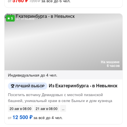
5760 ₽
за всё до 6 чел.
от
7200 ₽
37 отзывов
На машине
6 часов
Индивидуальная
до 4 чел.
Из Екатеринбурга - в Невьянск
ЛУЧШИЙ ВЫБОР
Посетить вотчину Демидовых с местной пизанской
башней, уникальный храм в селе Быньги и дом кузнеца
20 авг в 08:00
21 авг в 08:00
12 500 ₽
за всё до 4 чел.
от