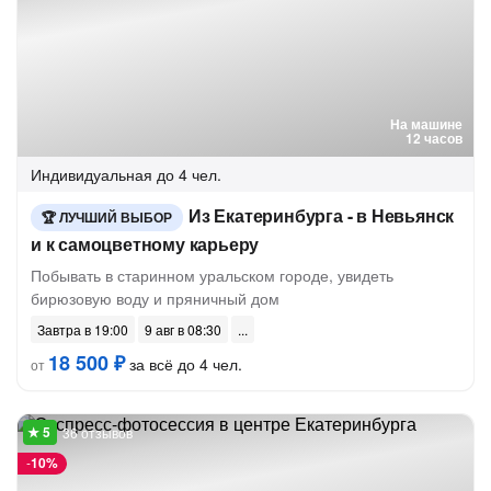
На машине
12 часов
Индивидуальная
до 4 чел.
Из Екатеринбурга - в Невьянск
ЛУЧШИЙ ВЫБОР
и к самоцветному карьеру
Побывать в старинном уральском городе, увидеть
бирюзовую воду и пряничный дом
Завтра в 19:00
9 авг в 08:30
18 500 ₽
за всё до 4 чел.
от
36 отзывов
-
10%