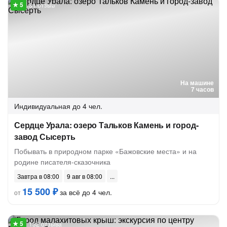
31 отзыв
На машине
7 часов
Индивидуальная
до 4 чел.
Сердце Урала: озеро Тальков Камень и город-
завод Сысерть
Побывать в природном парке «Бажовские места» и на
родине писателя-сказочника
Завтра в 08:00
9 авг в 08:00
15 500 ₽
за всё до 4 чел.
от
132 отзыва