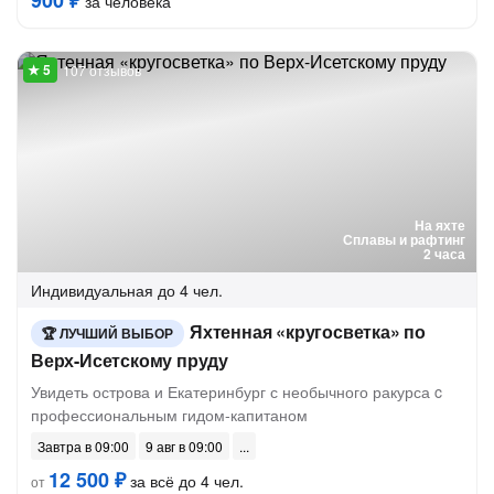
900 ₽
за человека
107 отзывов
На яхте
Сплавы и рафтинг
2 часа
Индивидуальная
до 4 чел.
Яхтенная «кругосветка» по
ЛУЧШИЙ ВЫБОР
Верх-Исетскому пруду
Увидеть острова и Екатеринбург с необычного ракурса c
профессиональным гидом-капитаном
Завтра в 09:00
9 авг в 09:00
12 500 ₽
за всё до 4 чел.
от