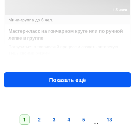
1.5 часа
Мини-группа
до 6 чел.
Мастер-класс на гончарном круге или по ручной
лепке в группе
Погрузиться в творческий процесс и создать авторскую
вещь своими руками
Завтра в 14:00
9 авг в 13:00
1500 ₽
за человека
Показать ещё
1
2
3
4
5
13
…