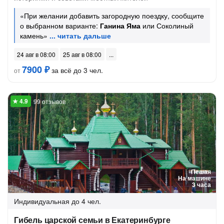
«При желании добавить загородную поездку, сообщите
о выбранном варианте:
Ганина Яма
или Соколиный
камень»
24 авг в 08:00
25 авг в 08:00
7900 ₽
за всё до 3 чел.
от
99 отзывов
Пешая
На машине
3 часа
Индивидуальная
до 4 чел.
Гибель царской семьи в Екатеринбурге