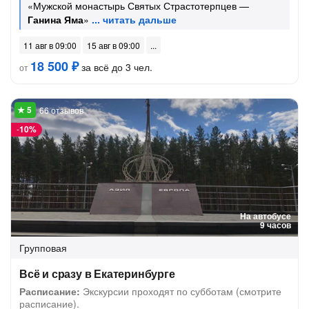
«Мужской монастырь Святых Страстотерпцев —
Ганина Яма
»
11 авг в 09:00
15 авг в 09:00
18 500 ₽
за всё до 3 чел.
от
66 отзывов
-
10%
На автобусе
9 часов
Групповая
Всё и сразу в Екатеринбурге
Расписание:
Экскурсии проходят по субботам (смотрите
расписание).