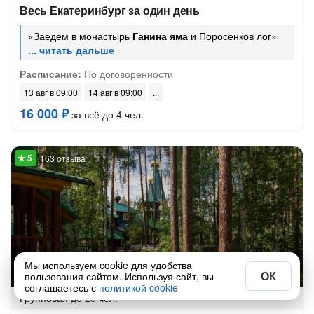
Весь Екатеринбург за один день
«Заедем в монастырь
Ганина яма
и Поросенков лог»
Расписание:
По договоренности
13 авг в 09:00
14 авг в 09:00
16 000 ₽
за всё до 4 чел.
163 отзыва
Мы используем cookie для удобства
На автобусе
ОК
5 часов
пользования сайтом. Используя сайт, вы
соглашаетесь с
политикой cookie
Групповая
до 20 чел.