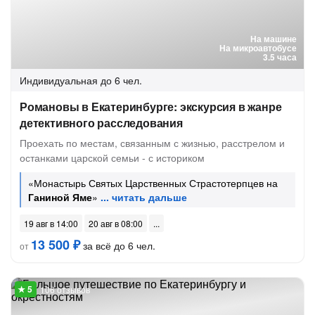
На машине
На микроавтобусе
3.5 часа
Индивидуальная
до 6 чел.
Романовы в Екатеринбурге: экскурсия в жанре
детективного расследования
Проехать по местам, связанным с жизнью, расстрелом и
останками царской семьи - с историком
«Монастырь Святых Царственных Страстотерпцев на
Ганиной Яме
»
19 авг в 14:00
20 авг в 08:00
13 500 ₽
за всё до 6 чел.
от
106 отзывов