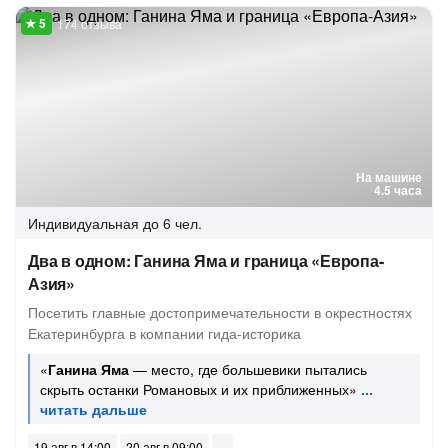
174 отзыва
На машине
4.5 часа
Индивидуальная
до 6 чел.
Два в одном: Ганина Яма и граница «Европа-
Азия»
Посетить главные достопримечательности в окрестностях
Екатеринбурга в компании гида-историка
«
Ганина Яма
— место, где большевики пытались
скрыть останки Романовых и их приближенных»
19 авг в 14:00
20 авг в 09:00