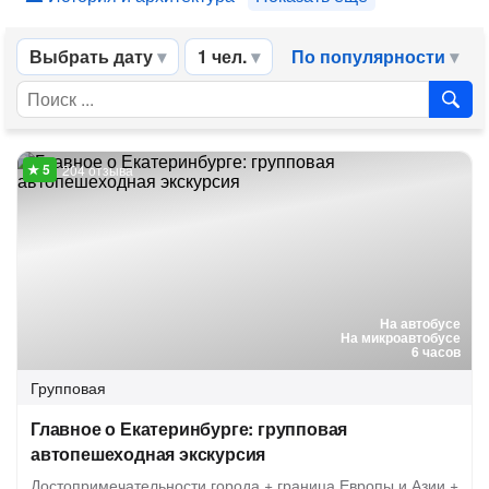
Выбрать дату
1 чел.
По популярности
204 отзыва
На автобусе
На микроавтобусе
6 часов
Групповая
Главное о Екатеринбурге: групповая
автопешеходная экскурсия
Достопримечательности города + граница Европы и Азии +