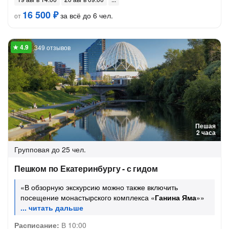
16 500 ₽
за всё до 6 чел.
от
349 отзывов
Пешая
2 часа
Групповая
до 25 чел.
Пешком по Екатеринбургу - с гидом
«В обзорную экскурсию можно также включить
посещение монастырского комплекса «
Ганина Яма
»»
Расписание:
В 10:00