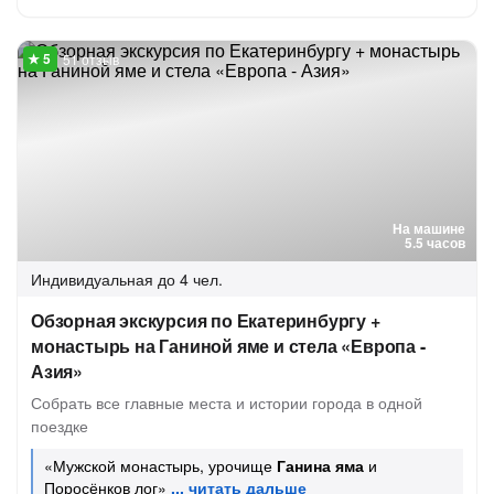
51 отзыв
На машине
5.5 часов
Индивидуальная
до 4 чел.
Обзорная экскурсия по Екатеринбургу +
монастырь на Ганиной яме и стела «Европа -
Азия»
Собрать все главные места и истории города в одной
поездке
«Мужской монастырь, урочище
Ганина яма
и
Поросёнков лог»