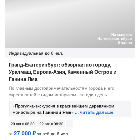
На машине
На микроавтобусе
9 часов
Индивидуальная
до 6 чел.
Гранд-Екатеринбург: обзорная по городу,
Уралмаш, Европа-Азия, Каменный Остров и
Ганина Яма
По главным достопримечательностям города и его
окрестностей с гидом-историком - за один день
«Прогулка-экскурсия в красивейшем деревянном
монастыре на
Ганиной Яме
»
20 авг в 08:30
22 авг в 08:30
27 000 ₽
за всё до 6 чел.
от