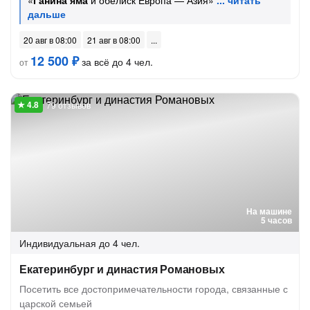
«
Ганина яма
и обелиск Европа — Азия»
20 авг в 08:00
21 авг в 08:00
12 500 ₽
за всё до 4 чел.
от
79 отзывов
На машине
5 часов
Индивидуальная
до 4 чел.
Екатеринбург и династия Романовых
Посетить все достопримечательности города, связанные с
царской семьей