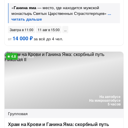
«
Ганина яма
— место, где находится мужской
монастырь Святых Царственных Страстотерпцев»
Завтра в 11:00
11 авг в 15:00
14 000 ₽
за всё до 4 чел.
от
41 отзыв
На автобусе
На микроавтобусе
5 часов
Групповая
Храм на Крови и Ганина Яма: скорбный путь