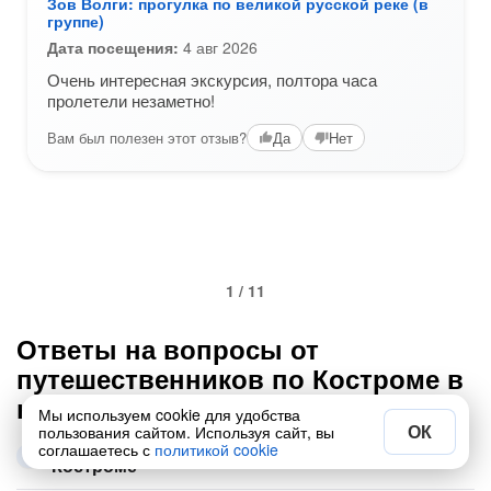
Зов Волги: прогулка по великой русской реке (в
группе)
Дата посещения:
4 авг 2026
Очень интересная экскурсия, полтора часа
пролетели незаметно!
Вам был полезен этот отзыв?
Да
Нет
1 / 11
Ответы на вопросы от
путешественников по Костроме в
категории «Можно с детьми»
Мы используем cookie для удобства
ОК
пользования сайтом. Используя сайт, вы
Самые популярные экскурсии этой рубрики в
соглашаетесь с
политикой cookie
Костроме