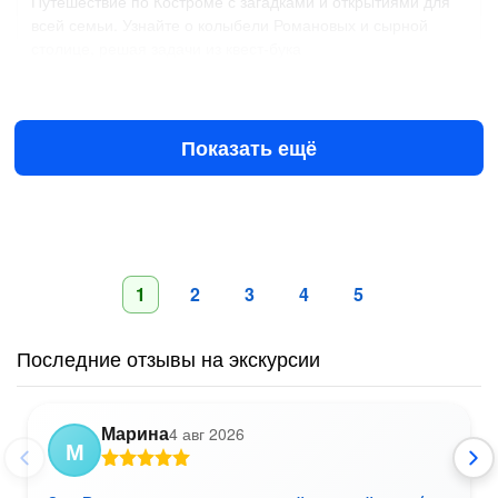
Путешествие по Костроме с загадками и открытиями для
всей семьи. Узнайте о колыбели Романовых и сырной
столице, решая задачи из квест-бука
Завтра в 10:30
10 авг в 10:30
5400 ₽
за всё до 6 чел.
от
Показать ещё
1
2
3
4
5
Последние отзывы на экскурсии
Марина
4 авг 2026
М