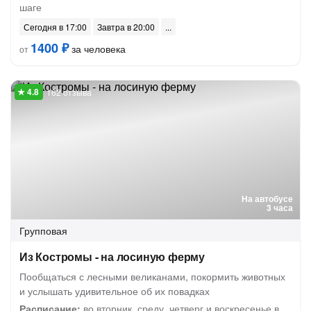
шаге
Сегодня в 17:00
Завтра в 20:00
1400 ₽
за человека
от
162 отзыва
На автобусе
3 часа
Групповая
Из Костромы - на лосиную ферму
Пообщаться с лесными великанами, покормить животных
и услышать удивительное об их повадках
Расписание:
во вторник, среду, четверг и воскресенье в