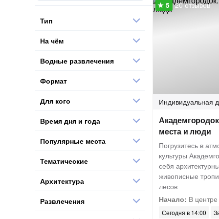
20 отзывов
Тип
На чём
Водные развлечения
Формат
Для кого
Индивидуальная
д
Академгородок
Время дня и года
места и люди
Популярные места
Погрузитесь в атм
культуры Академго
Тематические
себя архитектурн
живописные тропи
Архитектура
лесов
Начало:
В центре
Развлечения
Сегодня в 14:00
З