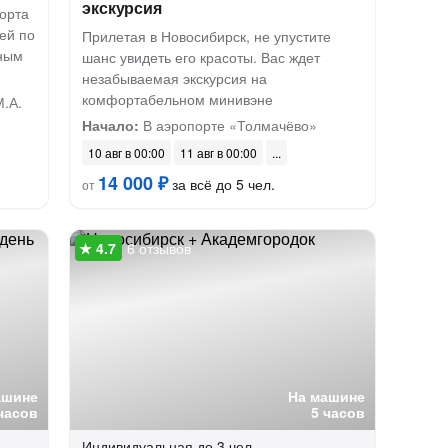
экскурсия
орта
ей по
Прилетая в Новосибирск, не упустите
ным
шанс увидеть его красоты. Вас ждет
незабываемая экскурсия на
комфортабельном минивэне
.А.
Начало:
В аэропорте «Толмачёво»
10 авг в 00:00
11 авг в 00:00
14 000 ₽
за всё до 5 чел.
от
6 отзывов
ашине
На машине
часов
5 часов
Индивидуальная
до 3 чел.