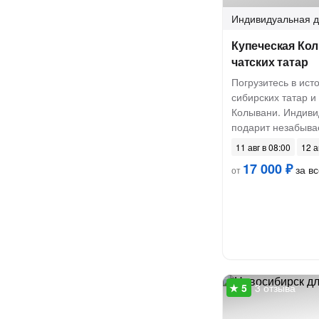
Индивидуальная
д
Купеческая Ко
чатских татар
Погрузитесь в ист
сибирских татар и
Колывани. Индиви
подарит незабыва
11 авг в 08:00
12 а
17 000 ₽
за вс
от
3 отзыва