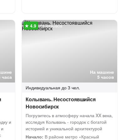
11 отзывов
ашине
На машине
4 часа
5 часов
Индивидуальная
до 3 чел.
и
Колывань. Несостоявшийся
Новосибирск
Погрузитесь в атмосферу начала XX века,
дку и
исследуя Колывань - городок с богатой
 и
историей и уникальной архитектурой
с
Начало:
В районе метро «Красный