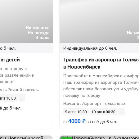
На машине
На поезде
На м
4 часа
о 5 чел.
Индивидуальная
до 6 чел.
ля детей
Трансфер из аэропорта Толма
в Новосибирск
 по городу с
в развлечений и
Приезжайте в Новосибирск с комфо
 дороги
Наш трансфер из аэропорта Толмач
обеспечит вам безопасную и удобн
ро «Речной вокзал»
поездку по городу
вг в 10:00
Начало:
Аэропорт Толмачево
ё до 5 чел.
9 авг в 10:30
10 авг в 00:30
4000 ₽
за всё до 6 чел.
от