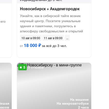
1
Новосибирск + Академгородок
Узнайте, как в сибирской тайге возник
научный центр. Посетите уникальные
 его
здания и памятники, погрузитесь в
атмосферу свободомыслия и открытий
10 авг в 09:00
11 авг в 09:00
18 000 ₽
за всё до 3 чел.
от
9 отзывов
На машине
Пешая
На микроавтобусе
часов
2 часа