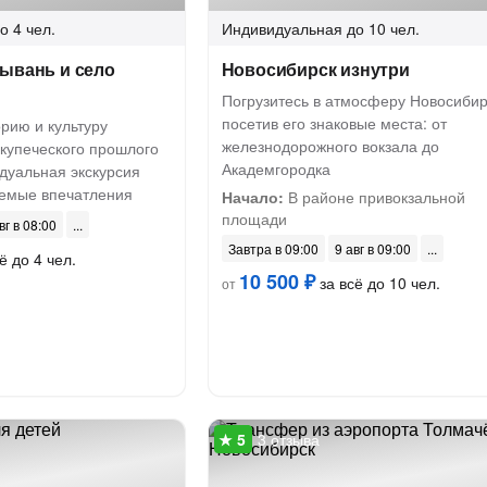
о 4 чел.
Индивидуальная
до 10 чел.
лывань и село
Новосибирск изнутри
Погрузитесь в атмосферу Новосибир
посетив его знаковые места: от
орию и культуру
железнодорожного вокзала до
 купеческого прошлого
Академгородка
дуальная экскурсия
емые впечатления
Начало:
В районе привокзальной
площади
вг в 08:00
Завтра в 09:00
9 авг в 09:00
ё до 4 чел.
10 500 ₽
за всё до 10 чел.
от
3 отзыва