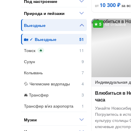
Под настроение
10 300 ₽
за вс
от
Природа и пейзажи
48 отзывов
Выездные
Выездные
Томск
🔥
Сузун
Колывань
Индивидуальная
д
Чегемские водопады
Влюбиться в Н
Трансфер
часа
Трансфер в/из аэропорта
Узнайте Новосибир
Погрузитесь в ист
Музеи
культуру столицы 
ключевые достопр