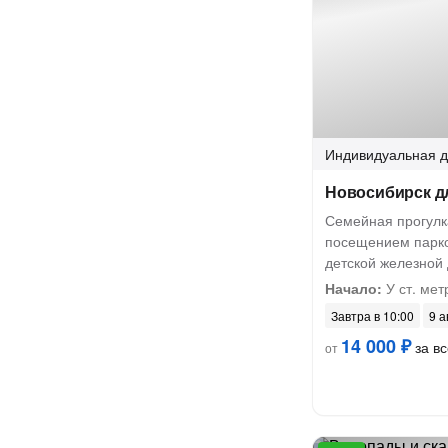
Индивидуальная
д
Новосибирск д
Семейная прогулка
посещением парко
детской железной
Начало:
У ст. мет
Завтра в 10:00
9 а
14 000 ₽
за вс
от