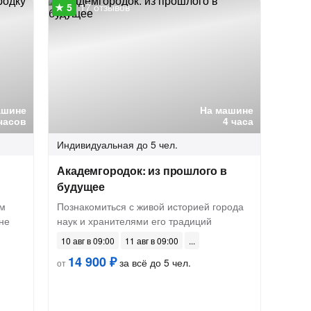
17 отзывов
ашине
На машине
часов
4 часа
Индивидуальная
до 5 чел.
Академгородок: из прошлого в
будущее
ом
Познакомиться с живой историей города
не
наук и хранителями его традиций
10 авг в 09:00
11 авг в 09:00
14 900 ₽
за всё до 5 чел.
от