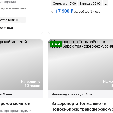
ые здания
Сегодня в 17:00
Завтра в 09:00
 жд вокзала или
17 900 ₽
за всё до 3 чел.
от
автра в 08:00
до 2 чел.
16 отзывов
На машине
На м
12 часов
о 3 чел.
Индивидуальная
до 4 чел.
ирской монетой
Из аэропорта Толмачёво - в
Новосибирск: трансфер-экску
е, где производили