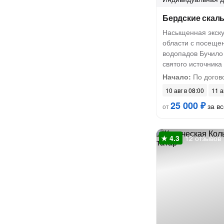
Бердские скалы
Насыщенная экску
области с посеще
водопадов Бучило 
святого источника
Начало:
По догов
10 авг в 08:00
11 а
25 000 ₽
за вс
от
12 отзывов