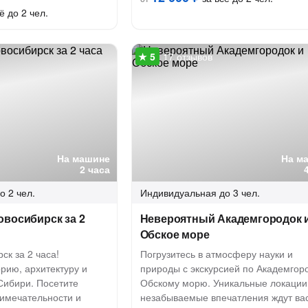
ё до 2 чел.
17 отзывов
На машине
На м
2 часа
о 2 чел.
Индивидуальная
до 3 чел.
овосибирск за 2
Невероятный Академгородок 
Обское море
ск за 2 часа!
Погрузитесь в атмосферу науки и
орию, архитектуру и
природы с экскурсией по Академгоро
Сибири. Посетите
Обскому морю. Уникальные локации
имечательности и
незабываемые впечатления ждут ва