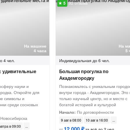
92 отзыва
На машине
На м
4 часа
5 
о 4 чел.
Индивидуальная
до 6 чел.
: удивительные
Большая прогулка по
Академгородку
осферу науки и
Познакомьтесь с уникальным город
родка. Откройте для
внутри города - Академгородок. Это 
ые символы и
только научный центр, но и место с
нки среди сосновых
богатой историей и культурой
Начало:
По договорённости
 Новосибирска
9 авг в 08:00
10 авг в 16:00
автра в 09:00
12 000 ₽
за всё до 2 чел.
от