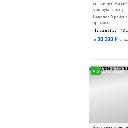
деньги для Росси
местную валюту
Начало:
В районе
проспект»
12 авг в 08:00
13 а
30 000 ₽
за вс
от
28 отзывов
Индивидуальная
д