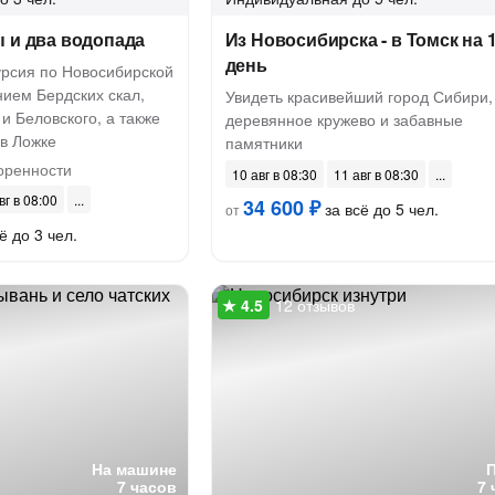
 и два водопада
Из Новосибирска - в Томск на 
день
рсия по Новосибирской
нием Бердских скал,
Увидеть красивейший город Сибири,
и Беловского, а также
деревянное кружево и забавные
 в Ложке
памятники
оренности
10 авг в 08:30
11 авг в 08:30
вг в 08:00
34 600 ₽
за всё до 5 чел.
от
ё до 3 чел.
12 отзывов
На машине
7 часов
7 