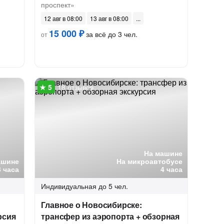
проспект»
12 авг в 08:00
13 авг в 08:00
15 000 ₽
за всё до 3 чел.
от
18 отзывов
На машине
ашине
На микроавтобусе
3 часа
4 часа
Индивидуальная
до 5 чел.
Главное о Новосибирске:
рсия
трансфер из аэропорта + обзорная