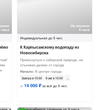
ашине
На машине
2 часа
4 часа
Индивидуальная
до 5 чел.
чёво
К Карпысакскому водопаду из
Новосибирска
ртом!
Прикоснуться к сибирской природе, не
ёво
отъезжая далеко от города
ую
Начало:
В центре города
Завтра в 10:00
9 авг в 10:00
14 000 ₽
за всё до 5 чел.
от