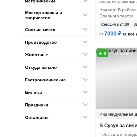
Исторические
оцените уникальн
Начало:
В районе
Мастер классы и
Оперного театра
творчество
Сегодня в 21:00
З
Святые места
7000 ₽
за всё 
от
Производство
11 отзывов
Животные
Откуда начало
Гастрономические
Билеты
Праздники
Индивидуальная
д
Остальное
В Сузун за сиб
Побывать в городк