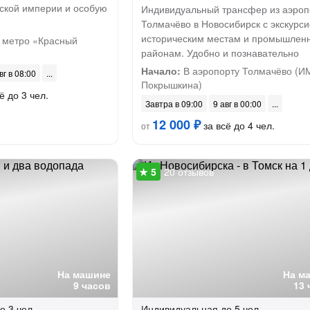
йской империи и особую
Индивидуальный трансфер из аэроп
Толмачёво в Новосибирск с экскурси
историческим местам и промышлен
 метро «Красный
районам. Удобно и познавательно
Начало:
В аэропорту Толмачёво (ИМ
вг в 08:00
Покрышкина)
ё до 3 чел.
Завтра в 09:00
9 авг в 00:00
12 000 ₽
за всё до 4 чел.
от
20 отзывов
На машине
На м
9 часов
13 
о 3 чел.
Индивидуальная
до 5 чел.