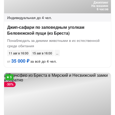
Джиппинг
На машине
6 часов
Индивидуальная
до 4 чел.
Джип-сафари по заповедным уголкам
Беловежской пущи (из Бреста)
Понаблюдать за дикими животными в их естественной
среде обитания
11 авг в 16:00
15 авг в 16:00
35 000 ₽
за всё до 4 чел.
от
3 отзыва
-
30%