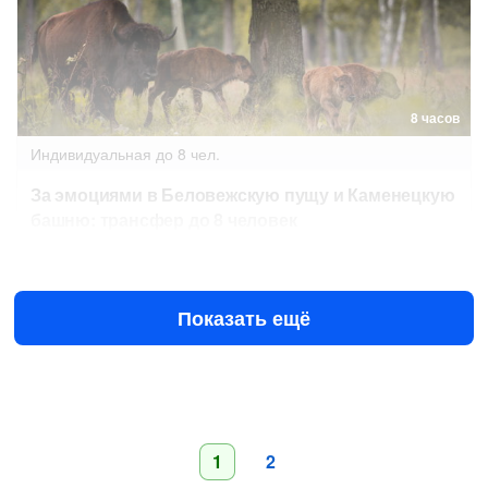
8 часов
Индивидуальная
до 8 чел.
За эмоциями в Беловежскую пущу и Каменецкую
башню: трансфер до 8 человек
Сегодня в 14:00
10 авг в 09:00
699 Br
за всё до 8 чел.
Показать ещё
1
2