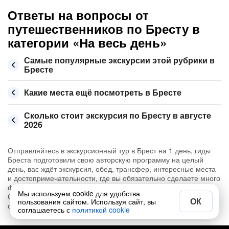
Ответы на вопросы от
путешественников по Бресту в
категории «На весь день»
Самые популярные экскурсии этой рубрики в
Бресте
Какие места ещё посмотреть в Бресте
Сколько стоит экскурсия по Бресту в августе
2026
Отправляйтесь в экскурсионный тур в Брест на 1 день, гиды
Бреста подготовили свою авторскую программу на целый
день, вас ждёт экскурсия, обед, трансфер, интересные места
и достопримечательности, где вы обязательно сделаете много
фото и запомните Брест так, как видят её местные жители.
Мы используем cookie для удобства
Сегодня можно забронировать на 📅 август, сентябрь и
ОК
пользования сайтом. Используя сайт, вы
октябрь 2026
соглашаетесь с
политикой cookie