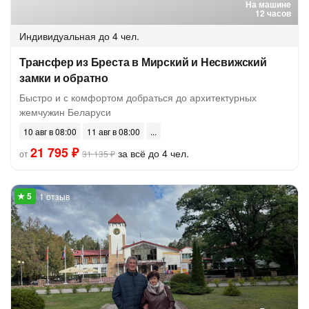
На машине
12 часов
Индивидуальная
до 4 чел.
Трансфер из Бреста в Мирский и Несвижский
замки и обратно
Быстро и с комфортом добраться до архитектурных
жемчужин Беларуси
10 авг в 08:00
11 авг в 08:00
21 795 ₽
за всё до 4 чел.
от
31 135 ₽
1 отзыв