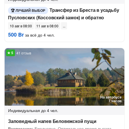
Трансфер из Бреста в усадьбу
ЛУЧШИЙ ВЫБОР
Пусловских (Коссовский замок) и обратно
10 авг в 08:00
11 авг в 08:00
500 Br
за всё до 4 чел.
41 отзыв
На автобусе
7 часов
Индивидуальная
до 4 чел.
Заповедный напев Беловежской пущи
Расписание:
Ежедневно. Оптимальное время выезда —