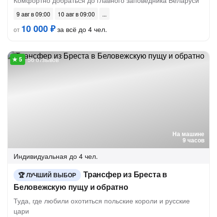
Комфортно добраться до главного заповедника Беларуси
9 авг в 09:00
10 авг в 09:00
10 000 ₽
за всё до 4 чел.
от
56 отзывов
На машине
9 часов
Индивидуальная
до 4 чел.
Трансфер из Бреста в
ЛУЧШИЙ ВЫБОР
Беловежскую пущу и обратно
Туда, где любили охотиться польские короли и русские
цари