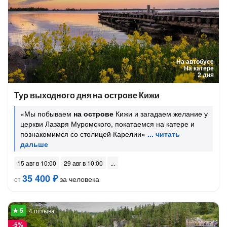
На автобусе
На катере
2 дня
Тур выходного дня на острове Кижи
«Мы побываем
на острове
Кижи и загадаем желание у
церкви Лазаря Муромского, покатаемся на катере и
познакомимся со столицей Карелии»
15 авг в 10:00
29 авг в 10:00
35 400 ₽
за человека
от
4 отзыва
-
5%