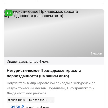
73 отзыва
6 часов
Индивидуальная
до 4 чел.
Нетуристическое Приладожье: красота
первозданности (на вашем авто)
Погрузитесь в мир карельской природы с экскурсией по
нетуристическим местам Сортавалы, Питкярантского и
Лахденпохского районов
9 авг в 10:00
15 авг в 10:00
9350 ₽
за всё до 4 чел.
от