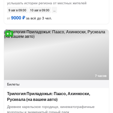
услышать истории региона от местных жителей
9 авг в 09:00
10 авг в 09:00
9000 ₽
за всё до 3 чел.
от
58 отзывов
7 часов
Билеты
Трилогия Приладожья: Паасо, Ахинкоски,
Рускеала (на вашем авто)
Древнее карельское городище, кинематографичные
водопады и знаменитый горный парк