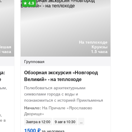
47 отзывов
На теплоходе
Пешая
Круизы
5 часа
1.5 часа
Групповая
а:
Обзорная экскурсия «Новгород
е
Великий» - на теплоходе
ным,
Полюбоваться архитектурными
символами города с воды и
познакомиться с историей Приильменья
Начало:
На Причале «Ярославово
Дворище»
,
е в
Завтра в 12:00
9 авг в 10:30
1500 ₽
за человека