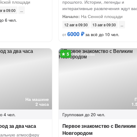
ской площади
прошлого. Истории, легенды и
интерактивные развлечения ждут ва
вг в 09:00
Начало:
На Сенной площади
до 6 чел.
12 авг в 09:30
13 авг в 09:30
6000 ₽
за всё до 10 чел.
от
162 отзыва
На машине
2 часа
1.
о 4 чел.
Групповая
до 20 чел.
од за два часа
Первое знакомство с Великим
Новгородом
икальную атмосферу