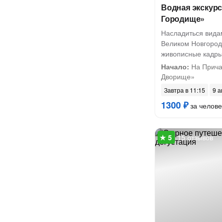
Водная экскур
Городище»
Насладиться вида
Великом Новгород
живописные кадры
Начало:
На Прича
Дворище»
Завтра в 11:15
9 а
1300 ₽
за челове
15 отзывов