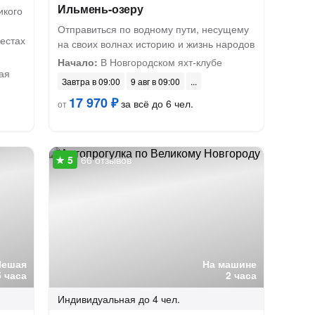
Ильмень-озеру
икого
Отправиться по водному пути, несущему
естах
на своих волнах историю и жизнь народов
Начало:
В Новгородском яхт-клубе
ая
Завтра в 09:00
9 авг в 09:00
17 970 ₽
за всё до 6 чел.
от
66 отзывов
Пешая
На машине
5 часа
2 часа
Индивидуальная
до 4 чел.