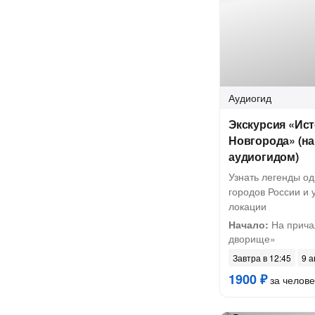
Аудиогид
Экскурсия «Ис
Новгорода» (на
аудиогидом)
Узнать легенды о
городов России и 
локации
Начало:
На прича
дворище»
Завтра в 12:45
9 а
1900 ₽
за челове