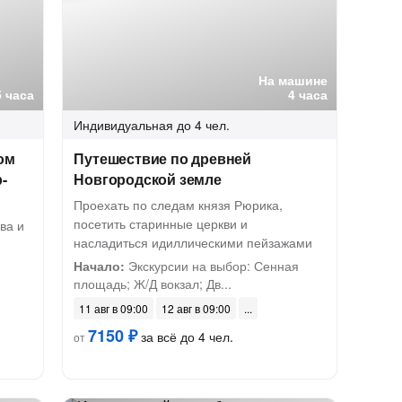
На машине
5 часа
4 часа
Индивидуальная
до 4 чел.
ом
Путешествие по древней
-
Новгородской земле
Проехать по следам князя Рюрика,
посетить старинные церкви и
ва и
насладиться идиллическими пейзажами
Начало:
Экскурсии на выбор: Сенная
площадь; Ж/Д вокзал; Дв...
11 авг в 09:00
12 авг в 09:00
7150 ₽
за всё до 4 чел.
от