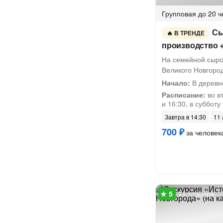
Групповая
до 20 ч
Сы
В ТРЕНДЕ
производство +
На семейной сыро
Великого Новгоро
Начало:
В деревн
Расписание:
во вт
и 16:30, в субботу
Завтра в 14:30
11 
700 ₽
за человек
29 отзывов