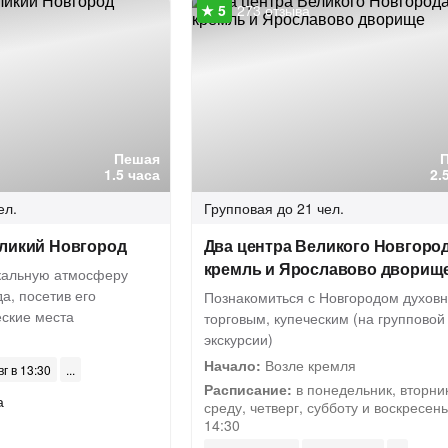
273 отзыва
Пешая
1.5 часа
2.
ел.
Групповая
до 21 чел.
еликий Новгород
Два центра Великого Новгород
кремль и Ярославово дворищ
икальную атмосферу
а, посетив его
Познакомиться с Новгородом духов
еские места
торговым, купеческим (на групповой
экскурсии)
я
Начало:
Возле кремля
вг в 13:30
Расписание:
в понедельник, вторник
а
среду, четверг, субботу и воскресень
14:30