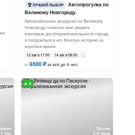
Автопрогулка по
ЛУЧШИЙ ВЫБОР
Великому Новгороду
Автомобильная экскурсия по Великому
Новгороду позволит вам увидеть
сии
ключевые достопримечательности города
и погрузиться в его богатую историю за
короткое время
12 авг в 17:00
14 авг в 08:00
6500 ₽
за всё до 4 чел.
от
73 отзыва
Пешая
Пешая
1 час
1.5 часа