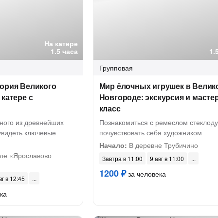
На катере
1.5 часа
1.
Групповая
тория Великого
Мир ёлочных игрушек в Велик
 катере с
Новгороде: экскурсия и мастер
класс
дного из древнейших
Познакомиться с ремеслом стеклоду
увидеть ключевые
почувствовать себя художником
Начало:
В деревне Трубичино
ле «Ярославово
Завтра в 11:00
9 авг в 11:00
1200 ₽
за человека
вг в 12:45
ка