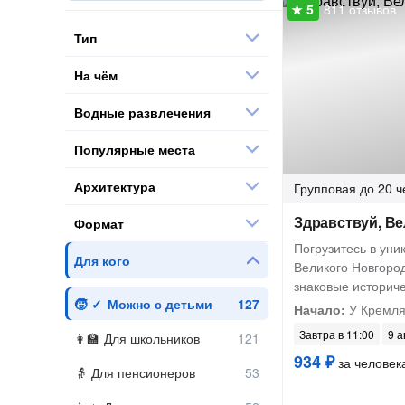
811 отзывов
Тип
На чём
Водные развлечения
Популярные места
Архитектура
Групповая
до 20 ч
Здравствуй, В
Формат
Погрузитесь в ун
Для кого
Великого Новгород
знаковые историч
Можно с детьми
Начало:
У Кремл
Завтра в 11:00
9 а
Для школьников
934 ₽
за человек
Для пенсионеров