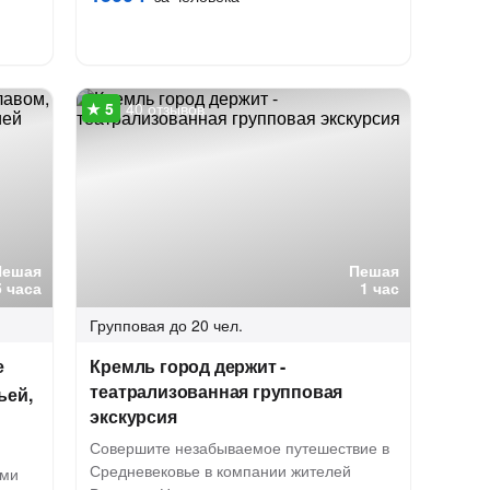
40 отзывов
Пешая
Пешая
5 часа
1 час
Групповая
до 20 чел.
е
Кремль город держит -
театрализованная групповая
ьей,
экскурсия
Совершите незабываемое путешествие в
Средневековье в компании жителей
ями