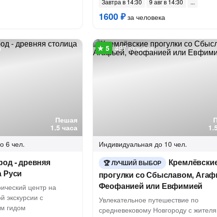
Завтра в 14:30
9 авг в 14:30
1600 ₽
за человека
в
497 отзывов
Пешая
1.5 часа
1.
о 6 чел.
Индивидуальная
до 10 чел.
од - древняя
Кремлёвски
ЛУЧШИЙ ВЫБОР
а Руси
прогулки со Сбыславом, Агаф
Феофанией или Евфимией
рический центр на
й экскурсии с
Увлекательное путешествие по
м гидом
средневековому Новгороду с жител