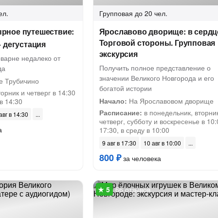
ел.
Групповая
до 20 чел.
рное путешествие:
Ярославово дворище: в сердц
Торговой стороны. Групповая
 дегустация
экскурсия
варне недалеко от
Получить полное представление о
да
значении Великого Новгорода и его
е Трубичино
богатой истории
орник и четверг в 14:30
Начало:
На Ярославовом дворище
 в 14:30
Расписание:
в понедельник, вторник
авг в 14:30
четверг, субботу и воскресенье в 10:
а
17:30, в среду в 10:00
9 авг в 17:30
10 авг в 10:00
800 ₽
за человека
66 отзывов