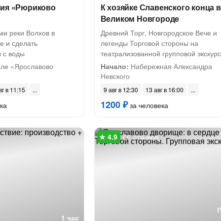
сия «Рюриково
К хозяйке Славенского конца в
Великом Новгороде
ми реки Волхов в
Древний Торг, Новгородское Вече и
е и сделать
легенды Торговой стороны на
 с воды
театрализованной групповой экскур
ле «Ярославово
Начало:
Набережная Александра
Невского
вг в 11:15
9 авг в 12:30
13 авг в 16:00
1200 ₽
ка
за человека
66 отзывов
1 час