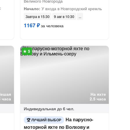
Великого Новгорода
с
Начало:
У входа в Новгородский кремль
Завтра в 15:30
9 авг в 10:30
1167 ₽
за человека
111 отзывов
Пешая
На яхте
5 часа
2.5 часа
Индивидуальная
до 6 чел.
На парусно-
ЛУЧШИЙ ВЫБОР
моторной яхте по Волхову и