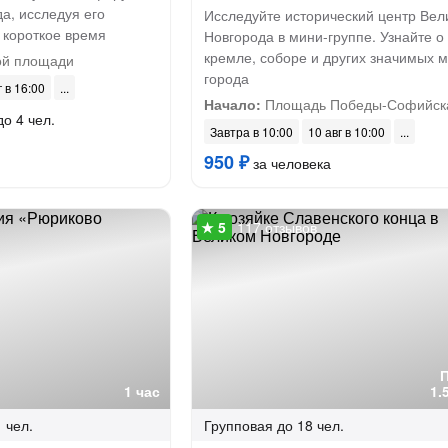
а, исследуя его
Исследуйте исторический центр Вел
 короткое время
Новгорода в мини-группе. Узнайте о
кремле, соборе и других значимых м
й площади
города
г в 16:00
Начало:
Площадь Победы-Софийск
до 4 чел.
Завтра в 10:00
10 авг в 10:00
950 ₽
за человека
117 отзывов
1 час
1.
 чел.
Групповая
до 18 чел.