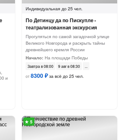
Индивидуальная
до 25 чел.
е
По Детинцу да по Пискупле -
театрализованная экскурсия
Прогуляться по самой загадочной улице
Великого Новгорода и раскрыть тайны
древнейшего кремля России
Начало:
На площади Победы
Завтра в 08:00
9 авг в 08:30
,
8300 ₽
за всё до 25 чел.
от
00 и
208 отзывов