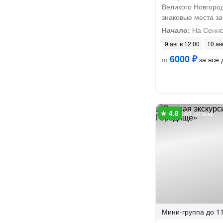
Великого Новгород
знаковые места за
Начало:
На Сенно
9 авг в 12:00
10 ав
6000 ₽
за всё 
от
61 отзыв
Мини-группа
до 11