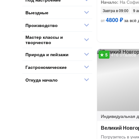
Начало:
На Софий
Завтра в 09:00
9 а
Выездные
4800 ₽
за всё 
от
Производство
Мастер классы и
творчество
Природа и пейзажи
416 отзывов
Гастрономические
Откуда начало
Индивидуальная
д
Великий Новгор
Погрузитесь в ун