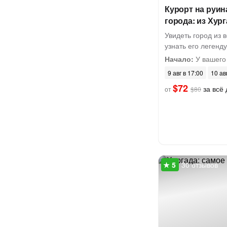
Курорт на руин
города: из Хур
Увидеть город из в
узнать его легенду
Начало:
У вашего
9 авг в 17:00
10 ав
$72
за всё 
от
$80
30 отзывов