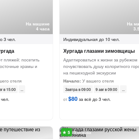
На машине
На м
4 часа
3.
о 3 чел.
Индивидуальная
до 10 чел.
ургада
Хургада глазами зимовщицы
от пляжей: посетить
Адаптироваться к жизни за рубежом 
восточные храмы и
почувствовать душу колоритного гор
на пешеходной экскурсии
шего отеля
Начало:
У вашего отеля
вг в 15:00
Завтра в 09:00
9 авг в 09:00
$80
 чел.
за всё до 3 чел.
от
3 отзыва