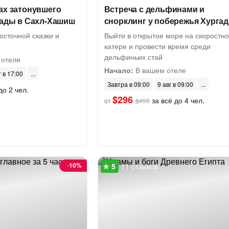
ах затонувшего
Встреча с дельфинами и
гады в Сахл-Хашиш
снорклинг у побережья Хурга
осточной сказки и
Выйти в открытое море на скоростн
катере и провести время среди
дельфиньих стай
 отеля
Начало:
В вашем отеле
г в 17:00
Завтра в 09:00
9 авг в 09:00
до 2 чел.
$296
за всё до 4 чел.
от
$455
-
10%
11 отзывов