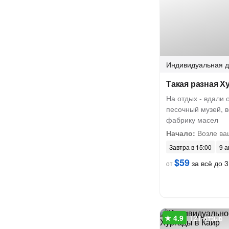
Индивидуальная
д
Такая разная Х
На отдых - вдали 
песочный музей, 
фабрику масел
Начало:
Возле ва
Завтра в 15:00
9 а
$59
за всё до 3
от
121 отзыв