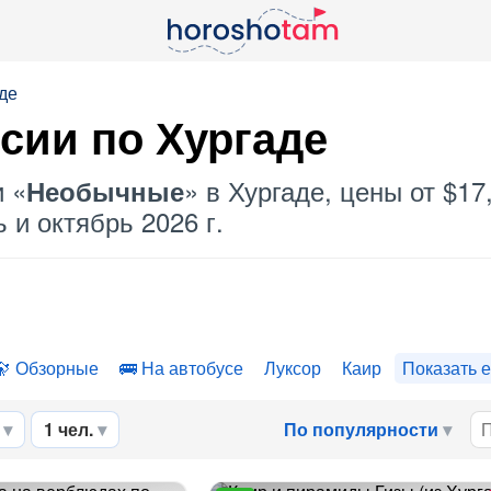
де
сии по Хургаде
и «
» в Хургаде, цены от $1
Необычные
 и октябрь 2026 г.
Обзорные
На автобусе
Луксор
Каир
Показать 
1 чел.
По популярности