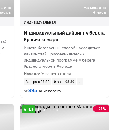
ашине
На машине
часов
4 часа
Индивидуальная
а
Индивидуальный дайвинг у берега
Красного моря
та:
 о
Ищете безопасный способ насладиться
е
дайвингом? Присоединяйтесь к
индивидуальной программе у берега
Красного моря в Хургаде
Начало:
У вашего отеля
Завтра в 08:30
9 авг в 08:30
$95
за человека
от
-
25%
37 отзывов