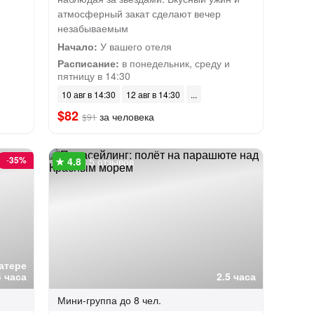
атмосферный закат сделают вечер
незабываемым
Начало:
У вашего отеля
Расписание:
в понедельник, среду и
пятницу в 14:30
10 авг в 14:30
12 авг в 14:30
$82
за человека
$91
-
35%
5 отзывов
катере
4 часа
2.5 часа
Мини-группа
до 8 чел.