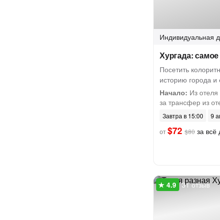
Индивидуальная
д
Хургада: самое 
Посетить колоритн
историю города и 
Начало:
Из отеля 
за трансфер из оте
Завтра в 15:00
9 а
$72
за всё 
от
$80
31 отзыв