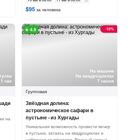
$95
за человека
-
10%
29 отзывов
На машине
гулки
На квадроциклах
1 час
7 часов
Групповая
шади
Звёздная долина:
астрономическое сафари в
пустыне - из Хургады
ки на
Уникальная возможность провести вечер
в пустыне, катаясь на квадроциклах и
наблюдая за звёздами. Вкусный ужин и