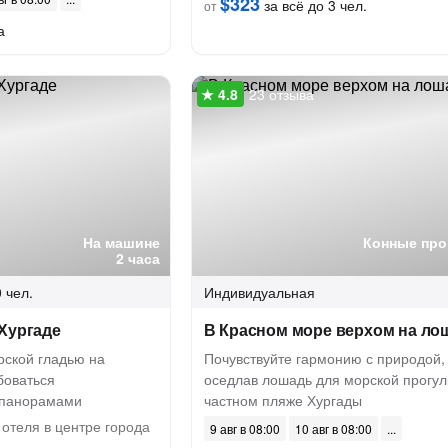
$323
за всё до 3 чел.
от
а
23 отзыва
На машине
Конные про
2 часа
 чел.
Индивидуальная
Хургаде
В Красном море верхом на ло
рской гладью на
Почувствуйте гармонию с природой,
боваться
оседлав лошадь для морской прогул
 панорамами
частном пляже Хургады
отеля в центре города
9 авг в 08:00
10 авг в 08:00