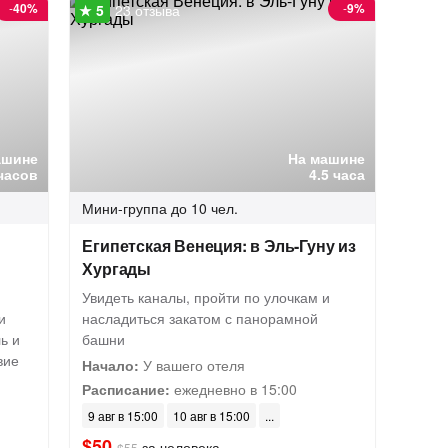
-
40%
-
9%
23 отзыва
ашине
На машине
часов
4.5 часа
Мини-группа
до 10 чел.
Египетская Венеция: в Эль-Гуну из
Хургады
Увидеть каналы, пройти по улочкам и
и
насладиться закатом с панорамной
ь и
башни
вие
Начало:
У вашего отеля
Расписание:
ежедневно в 15:00
9 авг в 15:00
10 авг в 15:00
$50
за человека
$55