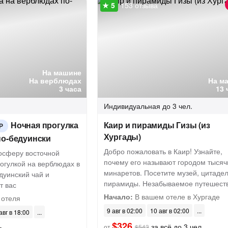
153 отзыва
На машине
На верблюдах
На м
3 часа
13 
Индивидуальная
до 3 чел.
Ночная прогулка
Каир и пирамиды Гизы (из
Р
Хургады)
по-бедуински
Добро пожаловать в Каир! Узнайте,
мосферу восточной
почему его называют городом тысяч
рогулкой на верблюдах в
минаретов. Посетите музей, цитадел
едуинский чай и
пирамиды. Незабываемое путешест
т вас
Начало:
В вашем отеле в Хургаде
 отеля
9 авг в 02:00
10 авг в 02:00
авг в 18:00
$326
за всё до 3 чел.
от
$543