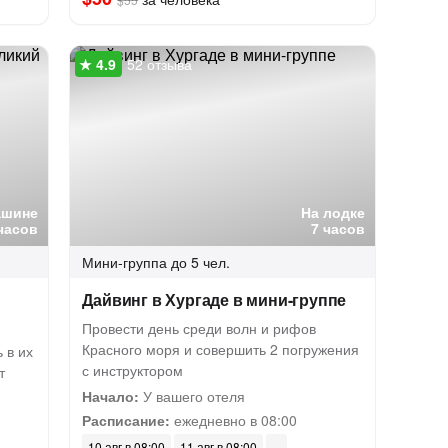
52 отзыва
ашине
На лодке
часов
7 часов
Мини-группа
до 5 чел.
Дайвинг в Хургаде в мини-группе
Провести день среди волн и рифов
Красного моря и совершить 2 погружения
 в их
с инструктором
т
Начало:
У вашего отеля
Расписание:
ежедневно в 08:00
10 авг в 08:00
11 авг в 08:00