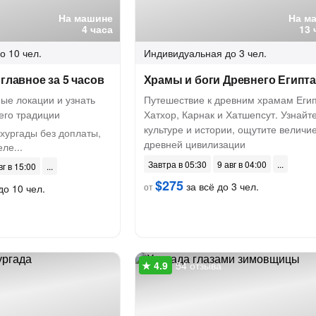
На машине
На м
4 часа
13 
о 10 чел.
Индивидуальная
до 3 чел.
главное за 5 часов
Храмы и боги Древнего Египт
ые локации и узнать
Путешествие к древним храмам Егип
его традиции
Хатхор, Карнак и Хатшепсут. Узнайте
культуре и истории, ощутите величи
хургады без доплаты,
древней цивилизации
ле...
Завтра в 05:30
9 авг в 04:00
вг в 15:00
$275
за всё до 3 чел.
от
до 10 чел.
54 отзыва