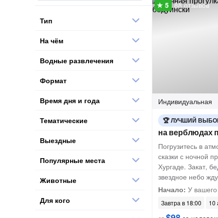
88 отзывов
Тип
На чём
Водные развлечения
Формат
Время дня и года
Индивидуальная
Тематические
ЛУЧШИЙ ВЫБО
на верблюдах 
Выездные
Погрузитесь в ат
сказки с ночной п
Популярные места
Хургаде. Закат, б
звездное небо жду
Животные
Начало:
У вашего
Для кого
Завтра в 18:00
10 
$98