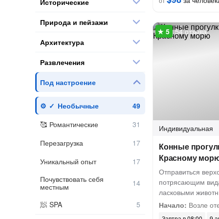
за человек
от
Исторические
Природа и пейзажи
54 отзыва
Архитектура
Развлечения
Под настроение
Необычные
Романтические
Индивидуальная
Перезагрузка
Конные прогулк
Красному мор
Уникальный опыт
Отправиться верх
Почувствовать себя
потрясающим вида
местным
ласковыми живот
SPA
Начало:
Возле от
Завтра в 08:00
9 а