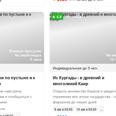
а
181 отзыв
Конные прогулки
На верблюдах
На м
2 часа
13 
Индивидуальная
до 3 чел.
и по пустыне и к
Из Хургады - в древний и
ю
многоликий Каир
ом навстречу
Открыть множество Каиров и увидеть
м и пообщаться с
отражении все эпохи государства - о
ными
фараонов до наших дней
еля
9 авг в 03:00
10 авг в 03:00
вг в 08:00