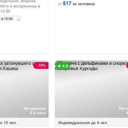
недельник, вторник,
$17
за человека
от
бботу и воскресенье в
 13:30
г в 10:00
-
10%
15 отзывов
На машине
На 
3.5 часа
о 10 чел.
Индивидуальная
до 4 чел.