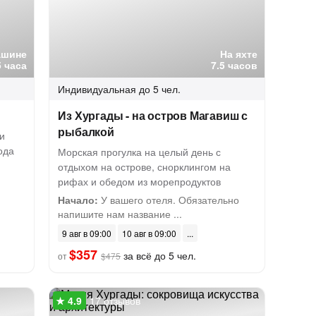
ашине
На яхте
5 часа
7.5 часов
Индивидуальная
до 5 чел.
Из Хургады - на остров Магавиш с
рыбалкой
и
ода
Морская прогулка на целый день с
отдыхом на острове, снорклингом на
рифах и обедом из морепродуктов
Начало:
У вашего отеля. Обязательно
напишите нам название ...
9 авг в 09:00
10 авг в 09:00
$357
за всё до 5 чел.
от
$475
17 отзывов