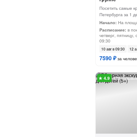
Посетить самые к
Петербурга за 1 д
Начало:
На площа
Расписание:
в по
четверг, пятницу, 
09:30
10 авг в 09:30
12 а
7590 ₽
за челове
125 отзыво