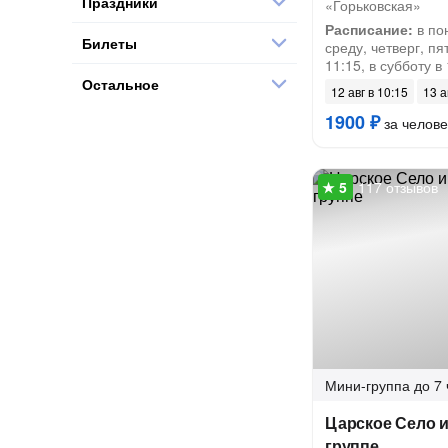
Праздники
«Горьковская»
Расписание:
в по
Билеты
среду, четверг, пя
11:15, в субботу в
Остальное
12 авг в 10:15
13 а
1900 ₽
за челове
117 отзывов
Мини-группа
до 7 
Царское Село и
группе