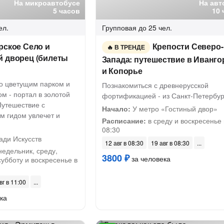
На микроавтобусе
На авт
5 часов
10 
ел.
Групповая
до 25 чел.
рское Село и
Крепости Северо-
В ТРЕНДЕ
й дворец (билеты
Запада: путешествие в Иванго
и Копорье
го цветущим парком и
Познакомиться с древнерусской
м - портал в золотой
фортификацией - из Санкт-Петербур
 Путешествие с
Начало:
У метро «Гостиный двор»
 гидом увлечет и
Расписание:
в среду и воскресенье 
08:30
ди Искусств
12 авг в 08:30
19 авг в 08:30
недельник, среду,
3800 ₽
за человека
субботу и воскресенье в
вг в 11:00
ка