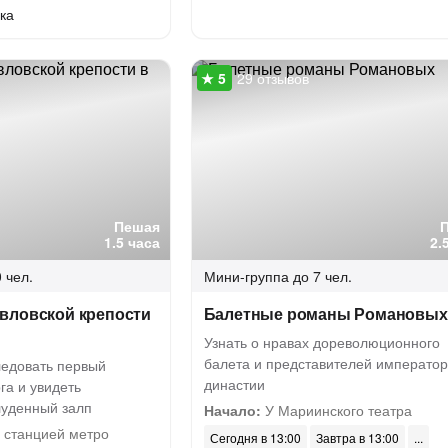
ка
29 отзывов
Пешая
1.5 часа
2.
 чел.
Мини-группа
до 7 чел.
вловской крепости
Балетные романы Романовых
Узнать о нравах дореволюционного
балета и представителей император
ледовать первый
династии
га и увидеть
уденный залп
Начало:
У Мариинского театра
 станцией метро
Сегодня в 13:00
Завтра в 13:00