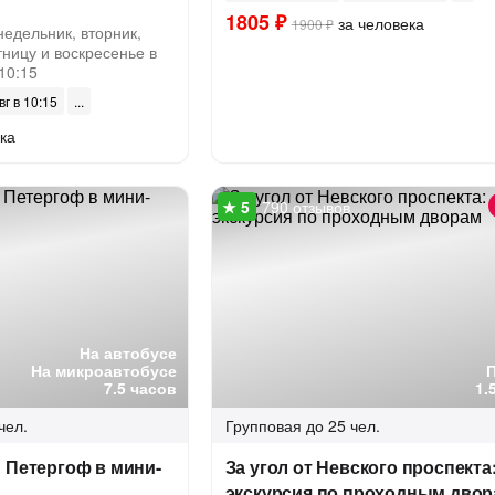
1805 ₽
за человека
1900 ₽
недельник, вторник,
тницу и воскресенье в
 10:15
вг в 10:15
ка
790 отзывов
На автобусе
На микроавтобусе
7.5 часов
1.
чел.
Групповая
до 25 чел.
 Петергоф в мини-
За угол от Невского проспекта
экскурсия по проходным дво