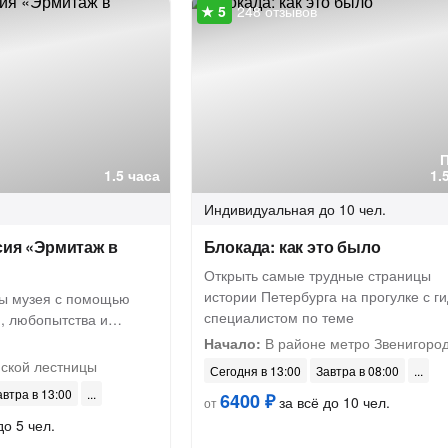
248 отзывов
1.5 часа
1.
Индивидуальная
до 10 чел.
сия «Эрмитаж в
Блокада: как это было
Открыть самые трудные страницы
истории Петербурга на прогулке с г
ны музея с помощью
специалистом по теме
, любопытства и…
Начало:
В районе метро Звенигоро
ской лестницы
Сегодня в 13:00
Завтра в 08:00
автра в 13:00
6400 ₽
за всё до 10 чел.
от
до 5 чел.