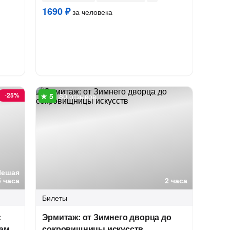
1690 ₽
за человека
-
25%
80 отзывов
Пешая
5 часа
2 часа
Билеты
:
Эрмитаж: от Зимнего дворца до
рам
сокровищницы искусств