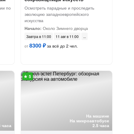
сии по
Осмотреть парадные и проследить
эволюцию западноевропейского
искусства
Начало:
Около Зимнего дворца
Завтра в 11:00
11 авг в 11:00
8300 ₽
за всё до 2 чел.
от
236 отзывов
На машине
На микроавтобусе
5 часа
2.5 часа