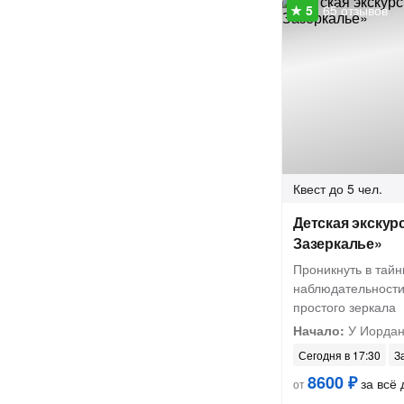
65 отзывов
Квест
до 5 чел.
Детская экскур
Зазеркалье»
Проникнуть в тай
наблюдательности
простого зеркала
Начало:
У Иордан
Сегодня в 17:30
З
8600 ₽
за всё 
от