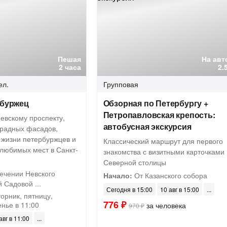
Пешая
На авт
2 часа
2.
ел.
Групповая
рбуржец
Обзорная по Петербургу +
Петропавловская крепость:
евскому проспекту,
автобусная экскурсия
арадных фасадов,
 жизни петербуржцев и
Классический маршрут для первого
 любимых мест в Санкт-
знакомства с визитными карточками
Северной столицы
ечении Невского
Начало:
От Казанского собора
 Садовой ...
Сегодня в 15:00
10 авг в 15:00
орник, пятницу,
776 ₽
енье в 11:00
за человека
970 ₽
авг в 11:00