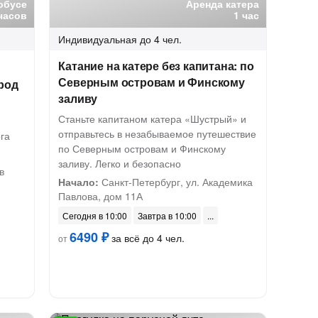
обусе
Аренда катера
часов
1 час
Индивидуальная
до 4 чел.
Катание на катере без капитана: по
Северным островам и Финскому
род
заливу
Станьте капитаном катера «Шустрый» и
отправьтесь в незабываемое путешествие
га
по Северным островам и Финскому
заливу. Легко и безопасно
в
Начало:
Санкт-Петербург, ул. Академика
Павлова, дом 11А
Сегодня в 10:00
Завтра в 10:00
6490 ₽
за всё до 4 чел.
от