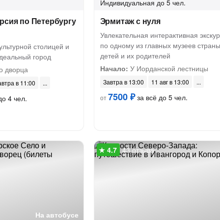
Индивидуальная
до 5 чел.
рсия по Петербургу
Эрмитаж с нуля
Увлекательная интерактивная экску
по одному из главных музеев страны
ультурной столицей и
детей и их родителей
идеальный город
Начало:
У Иорданской лестницы
о дворца
Завтра в 13:00
11 авг в 13:00
автра в 11:00
7500 ₽
за всё до 5 чел.
до 4 чел.
от
43 отзыва
На автобусе