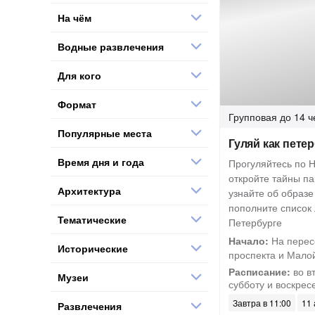
На чём
Водные развлечения
Для кого
Формат
Групповая
до 14 ч
Популярные места
Гуляй как пете
Время дня и года
Прогуляйтесь по Н
откройте тайны п
Архитектура
узнайте об образе
пополните список
Тематические
Петербурге
Начало:
На перес
Исторические
проспекта и Малой
Расписание:
во вт
Музеи
субботу и воскрес
Завтра в 11:00
11 
Развлечения