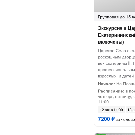
Групповая
до 15 ч
Экскурсия в Ца
Екатеринински
включены)
Царское Село с е
роскошным дворцо
век Екатерины II.
профессиональным
взрослых, и детей
Начало:
На Площа
Расписание:
в по
четверг, пятницу, 
11:00
12 авг в 11:00
13 а
7200 ₽
за челове