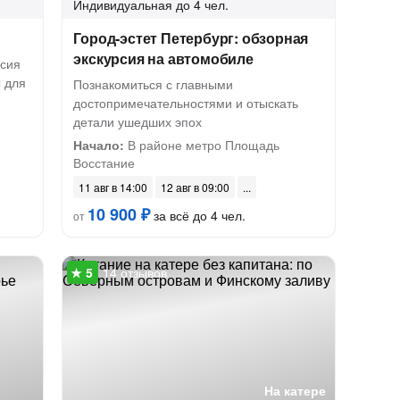
Индивидуальная
до 4 чел.
Город-эстет Петербург: обзорная
экскурсия на автомобиле
рсия
 для
Познакомиться с главными
достопримечательностями и отыскать
детали ушедших эпох
Начало:
В районе метро Площадь
Восстание
11 авг в 14:00
12 авг в 09:00
10 900 ₽
за всё до 4 чел.
от
14 отзывов
На катере