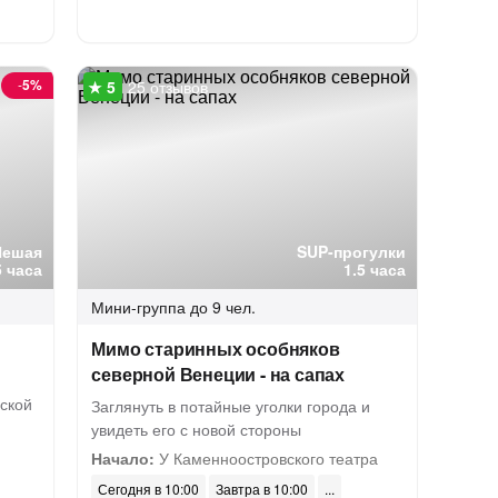
-
5%
25 отзывов
Пешая
SUP-прогулки
5 часа
1.5 часа
Мини-группа
до 9 чел.
Мимо старинных особняков
северной Венеции - на сапах
ской
Заглянуть в потайные уголки города и
увидеть его с новой стороны
Начало:
У Каменноостровского театра
Сегодня в 10:00
Завтра в 10:00