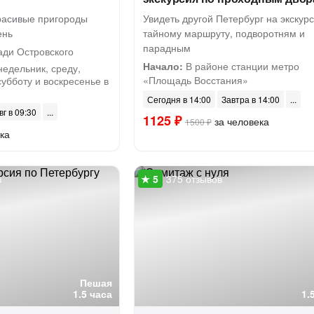
расивые пригороды
Увидеть другой Петербург на экскур
ень
тайному маршруту, подворотням и
парадным
ди Островского
Начало:
В районе станции метро
недельник, среду,
«Площадь Восстания»
субботу и воскресенье в
Сегодня в 14:00
Завтра в 14:00
вг в 09:30
1125 ₽
за человека
1500 ₽
ка
в
375 отзывов
Пешая
1.5 часа
1.