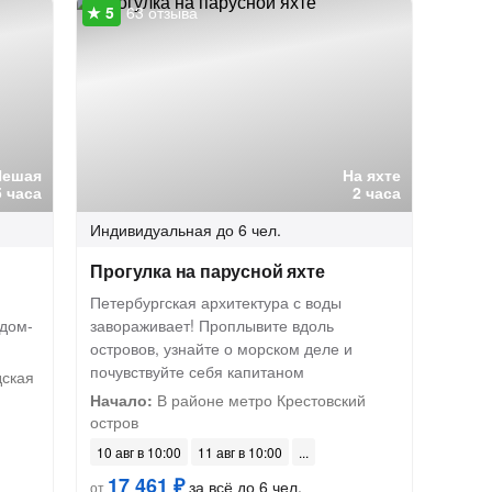
63 отзыва
Пешая
На яхте
5 часа
2 часа
Индивидуальная
до 6 чел.
Прогулка на парусной яхте
Петербургская архитектура с воды
идом-
завораживает! Проплывите вдоль
островов, узнайте о морском деле и
почувствуйте себя капитаном
дская
Начало:
В районе метро Крестовский
остров
10 авг в 10:00
11 авг в 10:00
17 461 ₽
за всё до 6 чел.
от