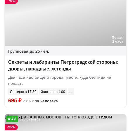
-
70%
Пешая
2 часа
Групповая
до 25 чел.
Секреты и лабиринты Петроградской стороны:
дворы, парадные, легенды
Два часа настоящего города: места, куда без гида не
попасть
Сегодня в 17:30
Завтра в 11:00
695 ₽
за человека
2316 ₽
578 отзывов
-
25%