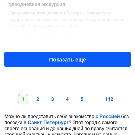
однодневная экскурсия
Однодневное путешествие в Выборг и Зеленогорск
подарит вам уникальные впечатления. Откройте для себя
историю и природу северного края
Расписание:
ежедневно в 08:00
Завтра в 08:00
11 авг в 08:00
4100 ₽
за человека
Показать ещё
1
2
3
4
5
112
…
Можно ли представить себе знакомство
с Россией
без
поездки
в Санкт-Петербург
? Этот город с самого
своего основания и до наших дней по праву считается
столицей культуры и искусств. Взглянем на самые