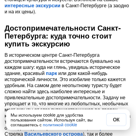
интересные экскурсии
в Санкт-Петербурге (а заодно
и на их цены).
Достопримечательности Санкт-
Петербурга: куда точно стоит
купить экскурсию
В историческом центре Санкт-Петербурга
достопримечательности встречаются буквально на
каждом шагу: куда ни глянь, увидишь историческое
здание, красивый
парк
или дом какой-нибудь
исторической личности. Это изобилие только кажется
удобным. На самом деле неопытному туристу будет
сложно найти здесь наиболее интересные и
привлекательные достопримечательности. Задачу не
упрощает и то, что многие из любопытных, необычных
мест скрыты от глаз путешественников во дворах-
Мы используем cookie для удобства
колодцах, малоприметных переулках или районах, куда
ОК
пользования сайтом. Используя сайт, вы
туристы вообще редко заезжают. Рассмотрим и
соглашаетесь с
политикой cookie
очевидные достопримечательности (как
Эрмитаж
или
Стрелка
Васильевского острова
), так и более