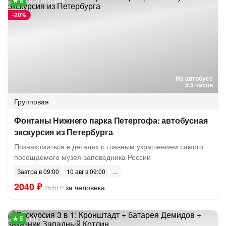
839 отзывов
-
20%
На автобусе
5.5 часов
Групповая
Фонтаны Нижнего парка Петергофа: автобусная
экскурсия из Петербурга
Познакомиться в деталях с главным украшением самого
посещаемого музея-заповедника России
Завтра в 09:00
10 авг в 09:00
2040 ₽
за человека
2550 ₽
142 отзыва