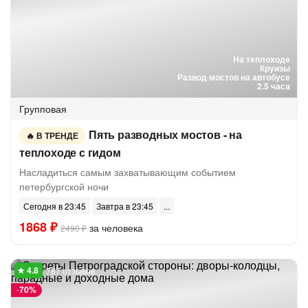
На теплоходе
Круизы
Развод мостов на автобусе
2.5 часа
Групповая
Пять разводных мостов - на
В ТРЕНДЕ
теплоходе с гидом
Насладиться самым захватывающим событием
петербургской ночи
Сегодня в 23:45
Завтра в 23:45
1868 ₽
за человека
2490 ₽
787 отзывов
-
70%